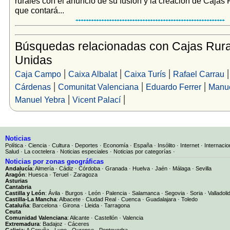
rurales con el anuncio de su fusión y la creación de Cajas
que contará...
Búsquedas relacionadas con Cajas Rura
Unidas
|
|
|
Caja Campo
Caixa Albalat
Caixa Turís
Rafael Carrau
|
|
|
Cárdenas
Comunitat Valenciana
Eduardo Ferrer
Manue
|
|
Manuel Yebra
Vicent Palací
Noticias
Política
·
Ciencia
·
Cultura
·
Deportes
·
Economía
·
España
·
Insólito
·
Internet
·
Internacio
Salud
·
La coctelera
·
Noticias especiales
·
Noticias por categorías
·
Noticias por zonas geográficas
Andalucía
:
Almería
·
Cádiz
·
Córdoba
·
Granada
·
Huelva
·
Jaén
·
Málaga
·
Sevilla
Aragón
:
Huesca
·
Teruel
·
Zaragoza
Asturias
Cantabria
Castilla y León
:
Ávila
·
Burgos
·
León
·
Palencia
·
Salamanca
·
Segovia
·
Soria
·
Valladoli
Castilla-La Mancha
:
Albacete
·
Ciudad Real
·
Cuenca
·
Guadalajara
·
Toledo
Cataluña
:
Barcelona
·
Girona
·
Lleida
·
Tarragona
Ceuta
Comunidad Valenciana
:
Alicante
·
Castellón
·
Valencia
Extremadura
:
Badajoz
·
Cáceres
Galicia
:
A Coruña
·
Lugo
·
Ourense
·
Pontevedra