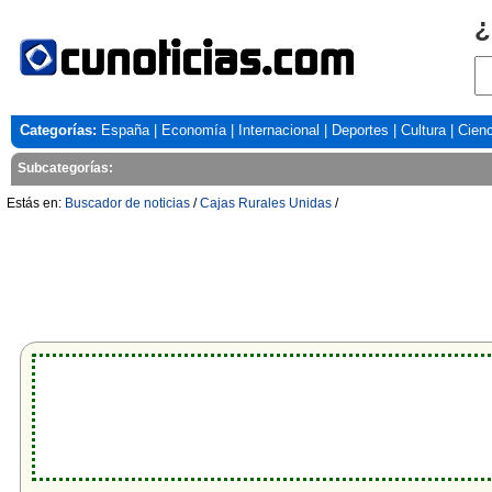
¿
Categorías:
España
|
Economía
|
Internacional
|
Deportes
|
Cultura
|
Cienc
Subcategorías:
Estás en:
Buscador de noticias
/
Cajas Rurales Unidas
/