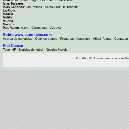
Islas Baleares
Islas Canarias
:
Las Palmas
·
Santa Cruz De Tenerife
La Rioja
Madrid
Melilla
Murcia
Navarra
País Vasco
:
Álava
·
Guipuzcoa
·
Vizcaya
Sobre www.cunoticias.com
Acerca de cunoticias
·
Quiénes somos
·
Preguntas frecuentes
·
Añadir fuente
·
Contactar
Red Cuasar
Toner HP · Noticias de fútbol · Noticias Murcia
© 2006 - 2011 www.cunoticias.com Tod