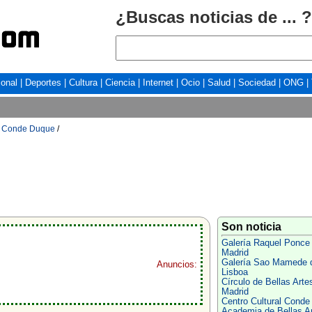
¿Buscas noticias de ... ?
ional
|
Deportes
|
Cultura
|
Ciencia
|
Internet
|
Ocio
|
Salud
|
Sociedad
|
ONG
|
al Conde Duque
/
Son noticia
Galería Raquel Ponce
Madrid
Galería Sao Mamede 
Anuncios:
Lisboa
Círculo de Bellas Arte
Madrid
Centro Cultural Cond
Academia de Bellas A