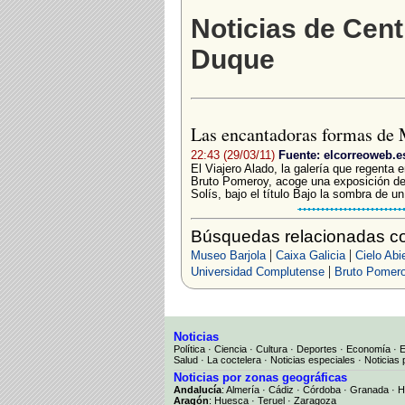
Noticias de Cent
Duque
Las encantadoras formas de 
22:43 (29/03/11)
Fuente: elcorreoweb.e
El Viajero Alado, la galería que regenta en
Bruto Pomeroy, acoge una exposición de 
Solís, bajo el título Bajo la sombra de un 
Búsquedas relacionadas co
|
|
Museo Barjola
Caixa Galicia
Cielo Abi
|
Universidad Complutense
Bruto Pomer
Noticias
Política
·
Ciencia
·
Cultura
·
Deportes
·
Economía
·
Salud
·
La coctelera
·
Noticias especiales
·
Noticias 
Noticias por zonas geográficas
Andalucía
:
Almería
·
Cádiz
·
Córdoba
·
Granada
·
H
Aragón
:
Huesca
·
Teruel
·
Zaragoza