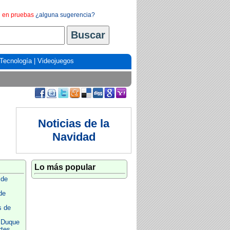
en pruebas
¿alguna sugerencia?
Tecnología
|
Videojuegos
Noticias de la
Navidad
Lo más popular
 de
de
s de
e Duque
rtes