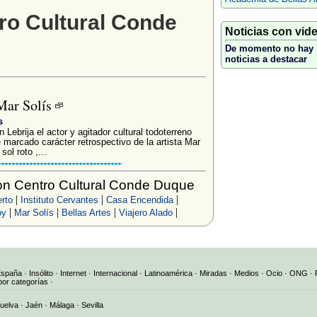
ro Cultural Conde
Noticias con vid
De momento no hay
noticias a destacar
Mar Solís
s
 Lebrija el actor y agitador cultural todoterreno
marcado carácter retrospectivo de la artista Mar
sol roto ,...
n Centro Cultural Conde Duque
|
|
|
erto
Instituto Cervantes
Casa Encendida
|
|
|
|
oy
Mar Solís
Bellas Artes
Viajero Alado
España
·
Insólito
·
Internet
·
Internacional
·
Latinoamérica
·
Miradas
·
Medios
·
Ocio
·
ONG
·
por categorías
·
uelva
·
Jaén
·
Málaga
·
Sevilla