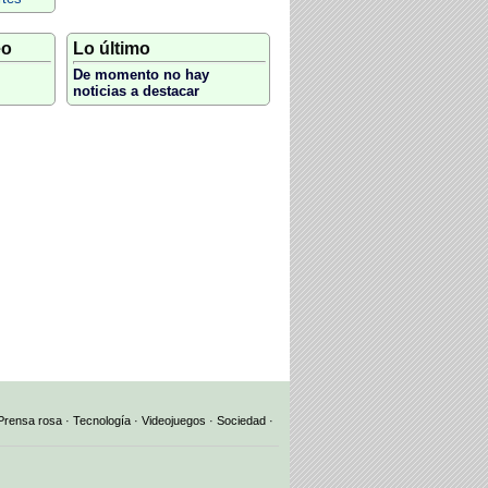
eo
Lo último
De momento no hay
noticias a destacar
Prensa rosa
·
Tecnología
·
Videojuegos
·
Sociedad
·