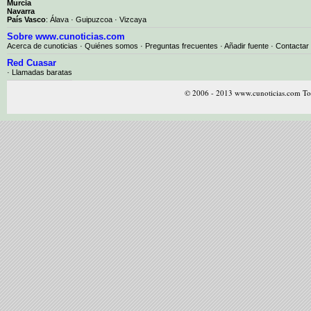
Murcia
Navarra
País Vasco
:
Álava
·
Guipuzcoa
·
Vizcaya
Sobre www.cunoticias.com
Acerca de cunoticias
·
Quiénes somos
·
Preguntas frecuentes
·
Añadir fuente
·
Contactar
Red Cuasar
· Llamadas baratas
© 2006 - 2013 www.cunoticias.com Tod