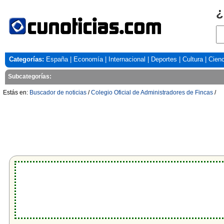
¿
Categorías:
España
|
Economía
|
Internacional
|
Deportes
|
Cultura
|
Cienc
Subcategorías:
Estás en:
Buscador de noticias
/
Colegio Oficial de Administradores de Fincas
/