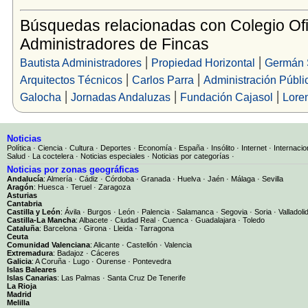
Búsquedas relacionadas con Colegio Ofi
Administradores de Fincas
|
|
Bautista Administradores
Propiedad Horizontal
Germán 
|
|
Arquitectos Técnicos
Carlos Parra
Administración Públi
|
|
|
Galocha
Jornadas Andaluzas
Fundación Cajasol
Lore
Noticias
Política
·
Ciencia
·
Cultura
·
Deportes
·
Economía
·
España
·
Insólito
·
Internet
·
Internacio
Salud
·
La coctelera
·
Noticias especiales
·
Noticias por categorías
·
Noticias por zonas geográficas
Andalucía
:
Almería
·
Cádiz
·
Córdoba
·
Granada
·
Huelva
·
Jaén
·
Málaga
·
Sevilla
Aragón
:
Huesca
·
Teruel
·
Zaragoza
Asturias
Cantabria
Castilla y León
:
Ávila
·
Burgos
·
León
·
Palencia
·
Salamanca
·
Segovia
·
Soria
·
Valladoli
Castilla-La Mancha
:
Albacete
·
Ciudad Real
·
Cuenca
·
Guadalajara
·
Toledo
Cataluña
:
Barcelona
·
Girona
·
Lleida
·
Tarragona
Ceuta
Comunidad Valenciana
:
Alicante
·
Castellón
·
Valencia
Extremadura
:
Badajoz
·
Cáceres
Galicia
:
A Coruña
·
Lugo
·
Ourense
·
Pontevedra
Islas Baleares
Islas Canarias
:
Las Palmas
·
Santa Cruz De Tenerife
La Rioja
Madrid
Melilla