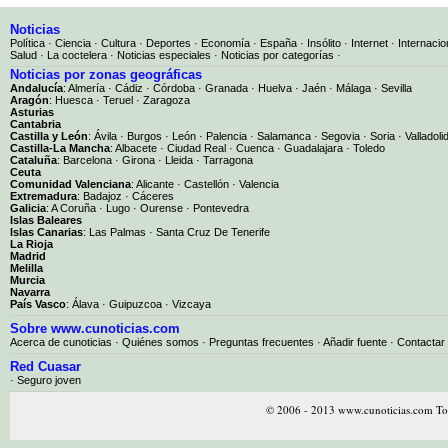
Noticias
Política
·
Ciencia
·
Cultura
·
Deportes
·
Economía
·
España
·
Insólito
·
Internet
·
Internacio
Salud
·
La coctelera
·
Noticias especiales
·
Noticias por categorías
·
Noticias por zonas geográficas
Andalucía
:
Almería
·
Cádiz
·
Córdoba
·
Granada
·
Huelva
·
Jaén
·
Málaga
·
Sevilla
Aragón
:
Huesca
·
Teruel
·
Zaragoza
Asturias
Cantabria
Castilla y León
:
Ávila
·
Burgos
·
León
·
Palencia
·
Salamanca
·
Segovia
·
Soria
·
Valladoli
Castilla-La Mancha
:
Albacete
·
Ciudad Real
·
Cuenca
·
Guadalajara
·
Toledo
Cataluña
:
Barcelona
·
Girona
·
Lleida
·
Tarragona
Ceuta
Comunidad Valenciana
:
Alicante
·
Castellón
·
Valencia
Extremadura
:
Badajoz
·
Cáceres
Galicia
:
A Coruña
·
Lugo
·
Ourense
·
Pontevedra
Islas Baleares
Islas Canarias
:
Las Palmas
·
Santa Cruz De Tenerife
La Rioja
Madrid
Melilla
Murcia
Navarra
País Vasco
:
Álava
·
Guipuzcoa
·
Vizcaya
Sobre www.cunoticias.com
Acerca de cunoticias
·
Quiénes somos
·
Preguntas frecuentes
·
Añadir fuente
·
Contactar
Red Cuasar
· Seguro joven
© 2006 - 2013 www.cunoticias.com Tod