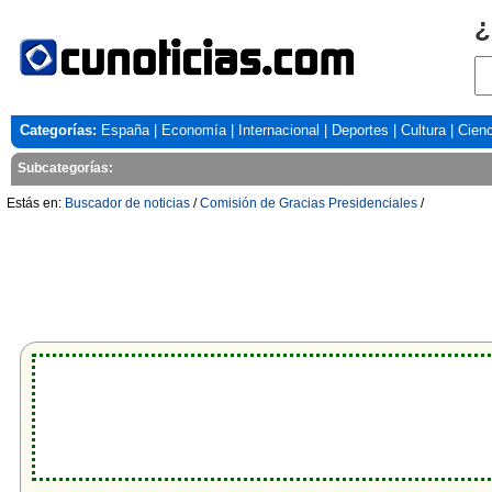
¿
Categorías:
España
|
Economía
|
Internacional
|
Deportes
|
Cultura
|
Cienc
Subcategorías:
Estás en:
Buscador de noticias
/
Comisión de Gracias Presidenciales
/