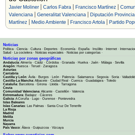
|
|
|
Javier Moliner
Carlos Fabra
Francisco Martínez
Comun
|
|
Valenciana
Generalitat Valenciana
Diputación Provincia
|
|
|
Martínez
Medio Ambiente
Francisco Artola
Partido Pop
Noticias
Política
·
Ciencia
·
Cultura
·
Deportes
·
Economía
·
España
·
Insólito
·
Internet
·
Internacio
Salud
·
La coctelera
·
Noticias especiales
·
Noticias por categorías
·
Noticias por zonas geográficas
Andalucía
:
Almería
·
Cádiz
·
Córdoba
·
Granada
·
Huelva
·
Jaén
·
Málaga
·
Sevilla
Aragón
:
Huesca
·
Teruel
·
Zaragoza
Asturias
Cantabria
Castilla y León
:
Ávila
·
Burgos
·
León
·
Palencia
·
Salamanca
·
Segovia
·
Soria
·
Valladoli
Castilla-La Mancha
:
Albacete
·
Ciudad Real
·
Cuenca
·
Guadalajara
·
Toledo
Cataluña
:
Barcelona
·
Girona
·
Lleida
·
Tarragona
Ceuta
Comunidad Valenciana
:
Alicante
·
Castellón
·
Valencia
Extremadura
:
Badajoz
·
Cáceres
Galicia
:
A Coruña
·
Lugo
·
Ourense
·
Pontevedra
Islas Baleares
Islas Canarias
:
Las Palmas
·
Santa Cruz De Tenerife
La Rioja
Madrid
Melilla
Murcia
Navarra
País Vasco
:
Álava
·
Guipuzcoa
·
Vizcaya
Sobre www.cunoticias.com