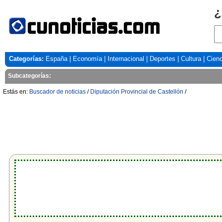
¿
Categorías:
España
|
Economía
|
Internacional
|
Deportes
|
Cultura
|
Cienc
Subcategorías:
Estás en:
Buscador de noticias
/
Diputación Provincial de Castellón
/