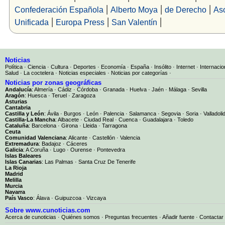
|
|
|
Confederación Española
Alberto Moya
de Derecho
As
|
|
|
Unificada
Europa Press
San Valentín
Noticias
Política
·
Ciencia
·
Cultura
·
Deportes
·
Economía
·
España
·
Insólito
·
Internet
·
Internacio
Salud
·
La coctelera
·
Noticias especiales
·
Noticias por categorías
·
Noticias por zonas geográficas
Andalucía
:
Almería
·
Cádiz
·
Córdoba
·
Granada
·
Huelva
·
Jaén
·
Málaga
·
Sevilla
Aragón
:
Huesca
·
Teruel
·
Zaragoza
Asturias
Cantabria
Castilla y León
:
Ávila
·
Burgos
·
León
·
Palencia
·
Salamanca
·
Segovia
·
Soria
·
Valladoli
Castilla-La Mancha
:
Albacete
·
Ciudad Real
·
Cuenca
·
Guadalajara
·
Toledo
Cataluña
:
Barcelona
·
Girona
·
Lleida
·
Tarragona
Ceuta
Comunidad Valenciana
:
Alicante
·
Castellón
·
Valencia
Extremadura
:
Badajoz
·
Cáceres
Galicia
:
A Coruña
·
Lugo
·
Ourense
·
Pontevedra
Islas Baleares
Islas Canarias
:
Las Palmas
·
Santa Cruz De Tenerife
La Rioja
Madrid
Melilla
Murcia
Navarra
País Vasco
:
Álava
·
Guipuzcoa
·
Vizcaya
Sobre www.cunoticias.com
Acerca de cunoticias
·
Quiénes somos
·
Preguntas frecuentes
·
Añadir fuente
·
Contactar