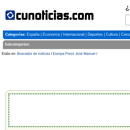
¿
Categorías:
España
|
Economía
|
Internacional
|
Deportes
|
Cultura
|
Cienc
Subcategorías:
Estás en:
Buscador de noticias
/
Europa Press José Manuel
/