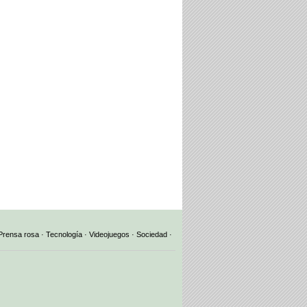
Prensa rosa
·
Tecnología
·
Videojuegos
·
Sociedad
·