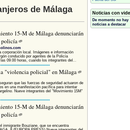
anjeros de Málaga
Noticias con vid
De momento no hay
noticias a destacar
miento 15-M de Málaga denunciarán
a policía
molinos.com
a corporación local. Imágenes e información
urgón conducido por agentes de la Policía
las 09.00 horas, cuando los integrantes del...
a "violencia policial" en Málaga
seguran que las fuerzas de seguridad actuaron de
s en una manifestación pacífica para intentar
e argelino. Nueve integrantes del "Movimiento 15M"
miento 15-M de Málaga denunciarán
a policía
el inmigrante Bouziane, que se encuentra
ÁLAGA, 8 (EUROPA PRESS) Nueve integrantes del