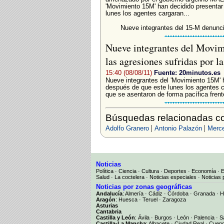
'Movimiento 15M' han decidido presentar
lunes los agentes cargaran...
Nueve integrantes del 15-M denunci
Nueve integrantes del Movi
las agresiones sufridas por l
15:40 (08/08/11)
Fuente: 20minutos.es
Nueve integrantes del 'Movimiento 15M' h
después de que este lunes los agentes c
que se asentaron de forma pacífica frente
Búsquedas relacionadas co
|
|
Adolfo Granero
Antonio Palazón
Merce
Noticias
Política
·
Ciencia
·
Cultura
·
Deportes
·
Economía
·
Salud
·
La coctelera
·
Noticias especiales
·
Noticias 
Noticias por zonas geográficas
Andalucía
:
Almería
·
Cádiz
·
Córdoba
·
Granada
·
H
Aragón
:
Huesca
·
Teruel
·
Zaragoza
Asturias
Cantabria
Castilla y León
:
Ávila
·
Burgos
·
León
·
Palencia
·
S
Castilla-La Mancha
:
Albacete
·
Ciudad Real
·
Cuen