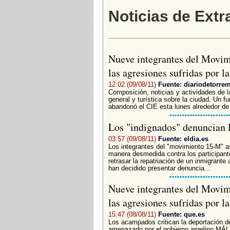
Noticias de Extr
Nueve integrantes del Movi
las agresiones sufridas por l
12:02 (09/08/11)
Fuente: diariodetorre
Composición, noticias y actividades de l
general y turística sobre la ciudad. Un f
abandonó el CIE esta lunes alrededor de 
Los "indignados" denuncian l
03:57 (09/08/11)
Fuente: eldia.es
Los integrantes del "movimiento 15-M" a
manera desmedida contra los participante
retrasar la repatriación de un inmigrant
han decidido presentar denuncia...
Nueve integrantes del Movi
las agresiones sufridas por l
15:47 (08/08/11)
Fuente: que.es
Los acampados critican la deportación d
amenazado por el gobierno argelino M