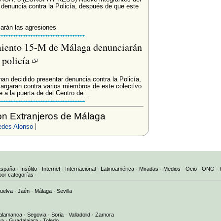
 denuncia contra la Policía, después de que este
arán las agresiones
miento 15-M de Málaga denunciarán
a policía
an decidido presentar denuncia contra la Policía,
argaran contra varios miembros de este colectivo
 a la puerta de del Centro de...
n Extranjeros de Málaga
|
des Alonso
España
·
Insólito
·
Internet
·
Internacional
·
Latinoamérica
·
Miradas
·
Medios
·
Ocio
·
ONG
·
por categorías
·
uelva
·
Jaén
·
Málaga
·
Sevilla
alamanca
·
Segovia
·
Soria
·
Valladolid
·
Zamora
ca
·
Guadalajara
·
Toledo