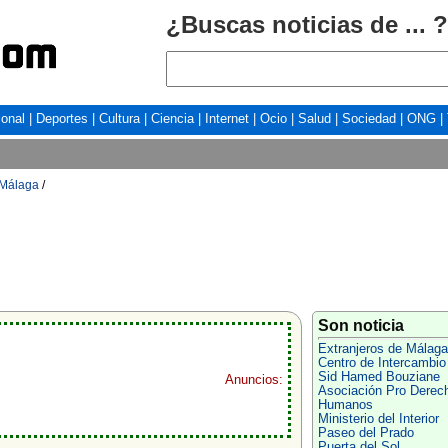
¿Buscas noticias de ... ?
ional
|
Deportes
|
Cultura
|
Ciencia
|
Internet
|
Ocio
|
Salud
|
Sociedad
|
ONG
|
 Málaga
/
Son noticia
Extranjeros de Málaga
Centro de Intercambio
Sid Hamed Bouziane
Anuncios:
Asociación Pro Derec
Humanos
Ministerio del Interior
Paseo del Prado
Puerta del Sol