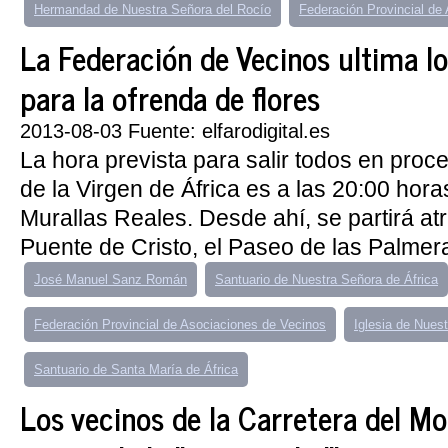
Hermandad de Nuestra Señora del Rocío
Federación Provincial de
La Federación de Vecinos ultima l
para la ofrenda de flores
2013-08-03 Fuente: elfarodigital.es
La hora prevista para salir todos en proc
de la Virgen de África es a las 20:00 hor
Murallas Reales. Desde ahí, se partirá at
Puente de Cristo, el Paseo de las Palmera
José Manuel Sanz Román
Santuario de Nuestra Señora de África
Federación Provincial de Asociaciones de Vecinos
Iglesia de Nues
Santuario de Santa María de África
Los vecinos de la Carretera del M