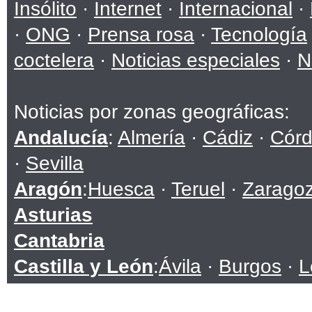
Insólito
·
Internet
·
Internacional
·
·
ONG
·
Prensa rosa
·
Tecnología
coctelera
·
Noticias especiales
·
N
Noticias por zonas geográficas:
Andalucía
:
Almería
·
Cádiz
·
Cór
·
Sevilla
Aragón
:
Huesca
·
Teruel
·
Zarago
Asturias
Cantabria
Castilla y León
:
Ávila
·
Burgos
·
L
Soria
·
Valladolid
·
Zamora