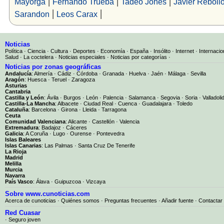
|
|
|
Mayorga
Fernando Trueba
Tadeo Jones
Javier Reboll
|
|
Sarandon
Leos Carax
Noticias
Política
·
Ciencia
·
Cultura
·
Deportes
·
Economía
·
España
·
Insólito
·
Internet
·
Internacio
Salud
·
La coctelera
·
Noticias especiales
·
Noticias por categorías
·
Noticias por zonas geográficas
Andalucía
:
Almería
·
Cádiz
·
Córdoba
·
Granada
·
Huelva
·
Jaén
·
Málaga
·
Sevilla
Aragón
:
Huesca
·
Teruel
·
Zaragoza
Asturias
Cantabria
Castilla y León
:
Ávila
·
Burgos
·
León
·
Palencia
·
Salamanca
·
Segovia
·
Soria
·
Valladoli
Castilla-La Mancha
:
Albacete
·
Ciudad Real
·
Cuenca
·
Guadalajara
·
Toledo
Cataluña
:
Barcelona
·
Girona
·
Lleida
·
Tarragona
Ceuta
Comunidad Valenciana
:
Alicante
·
Castellón
·
Valencia
Extremadura
:
Badajoz
·
Cáceres
Galicia
:
A Coruña
·
Lugo
·
Ourense
·
Pontevedra
Islas Baleares
Islas Canarias
:
Las Palmas
·
Santa Cruz De Tenerife
La Rioja
Madrid
Melilla
Murcia
Navarra
País Vasco
:
Álava
·
Guipuzcoa
·
Vizcaya
Sobre www.cunoticias.com
Acerca de cunoticias
·
Quiénes somos
·
Preguntas frecuentes
·
Añadir fuente
·
Contactar
Red Cuasar
· Seguro joven