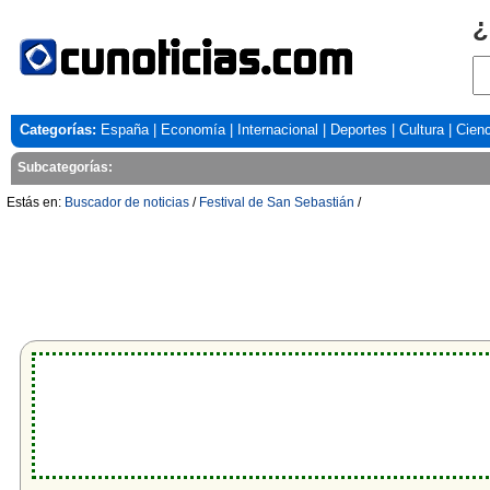
¿
Categorías:
España
|
Economía
|
Internacional
|
Deportes
|
Cultura
|
Cienc
Subcategorías:
Estás en:
Buscador de noticias
/
Festival de San Sebastián
/