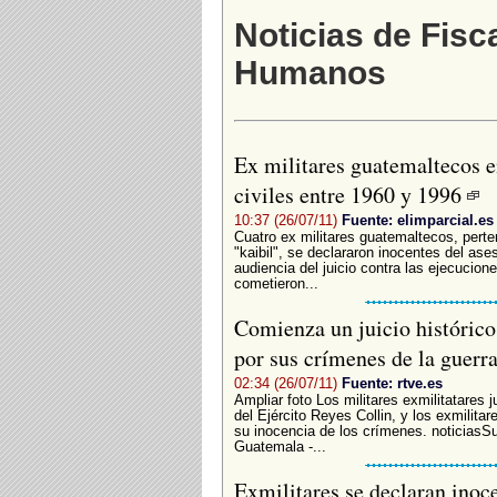
Noticias de Fisc
Humanos
Ex militares guatemaltecos e
civiles entre 1960 y 1996
10:37 (26/07/11)
Fuente: elimparcial.es
Cuatro ex militares guatemaltecos, perten
"kaibil", se declararon inocentes del as
audiencia del juicio contra las ejecucio
cometieron...
Comienza un juicio histórico
por sus crímenes de la guerra
02:34 (26/07/11)
Fuente: rtve.es
Ampliar foto Los militares exmilitatares 
del Ejército Reyes Collin, y los exmilit
su inocencia de los crímenes. noticiasS
Guatemala -...
Exmilitares se declaran inoc