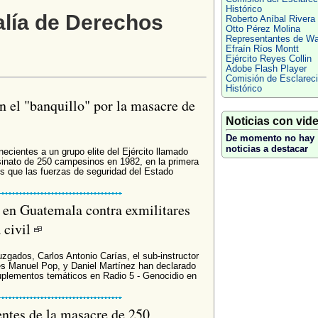
Histórico
alía de Derechos
Roberto Aníbal Rivera
Otto Pérez Molina
Representantes de Wa
Efraín Ríos Montt
Ejército Reyes Collin
Adobe Flash Player
Comisión de Esclarec
Histórico
n el "banquillo" por la masacre de
Noticias con vid
De momento no hay
noticias a destacar
ecientes a un grupo elite del Ejército llamado
esinato de 250 campesinos en 1982, en la primera
nes que las fuerzas de seguridad del Estado
 en Guatemala contra exmilitares
 civil
juzgados, Carlos Antonio Carías, el sub-instructor
ares Manuel Pop, y Daniel Martínez han declarado
uplementos temáticos en Radio 5 - Genocidio en
entes de la masacre de 250