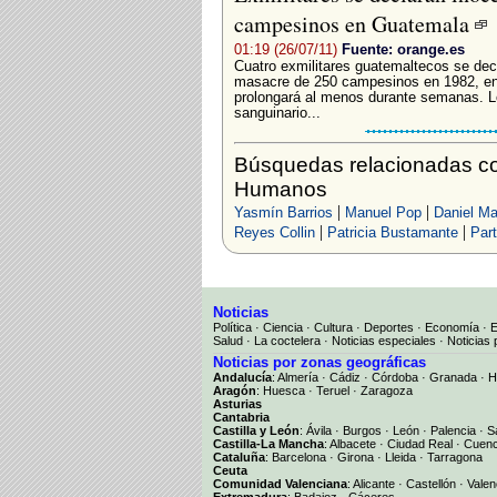
campesinos en Guatemala
01:19 (26/07/11)
Fuente: orange.es
Cuatro exmilitares guatemaltecos se decl
masacre de 250 campesinos en 1982, en el
prolongará al menos durante semanas. L
sanguinario...
Búsquedas relacionadas co
Humanos
|
|
Yasmín Barrios
Manuel Pop
Daniel Ma
|
|
Reyes Collin
Patricia Bustamante
Part
Noticias
Política
·
Ciencia
·
Cultura
·
Deportes
·
Economía
·
Salud
·
La coctelera
·
Noticias especiales
·
Noticias 
Noticias por zonas geográficas
Andalucía
:
Almería
·
Cádiz
·
Córdoba
·
Granada
·
H
Aragón
:
Huesca
·
Teruel
·
Zaragoza
Asturias
Cantabria
Castilla y León
:
Ávila
·
Burgos
·
León
·
Palencia
·
S
Castilla-La Mancha
:
Albacete
·
Ciudad Real
·
Cuen
Cataluña
:
Barcelona
·
Girona
·
Lleida
·
Tarragona
Ceuta
Comunidad Valenciana
:
Alicante
·
Castellón
·
Valen
Extremadura
:
Badajoz
·
Cáceres