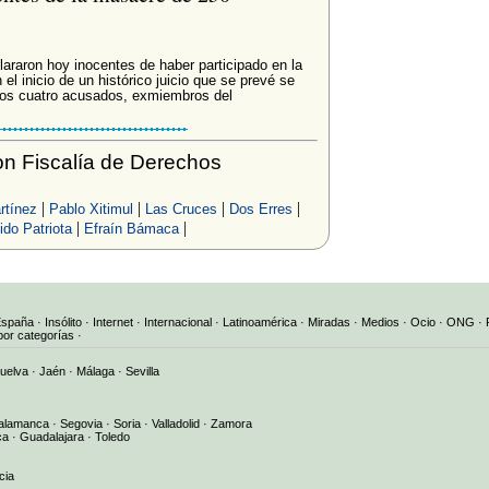
araron hoy inocentes de haber participado en la
 inicio de un histórico juicio que se prevé se
os cuatro acusados, exmiembros del
n Fiscalía de Derechos
|
|
|
|
rtínez
Pablo Xitimul
Las Cruces
Dos Erres
|
|
ido Patriota
Efraín Bámaca
España
·
Insólito
·
Internet
·
Internacional
·
Latinoamérica
·
Miradas
·
Medios
·
Ocio
·
ONG
·
por categorías
·
uelva
·
Jaén
·
Málaga
·
Sevilla
alamanca
·
Segovia
·
Soria
·
Valladolid
·
Zamora
ca
·
Guadalajara
·
Toledo
cia