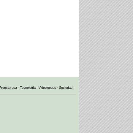
Prensa rosa
·
Tecnología
·
Videojuegos
·
Sociedad
·