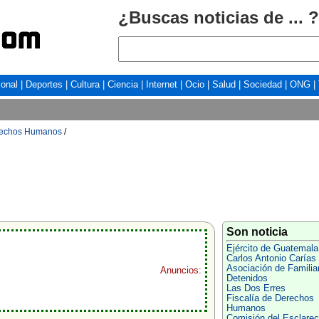
¿Buscas noticias de ... ?
ional
|
Deportes
|
Cultura
|
Ciencia
|
Internet
|
Ocio
|
Salud
|
Sociedad
|
ONG
|
erechos Humanos
/
Son noticia
Ejército de Guatemala
Carlos Antonio Carías
Asociación de Familia
Anuncios:
Detenidos
Las Dos Erres
Fiscalía de Derechos
Humanos
Comisión del Esclarec