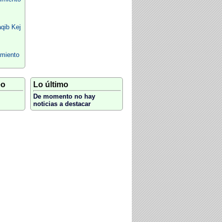
qib Kej
imiento
eo
Lo último
De momento no hay
noticias a destacar