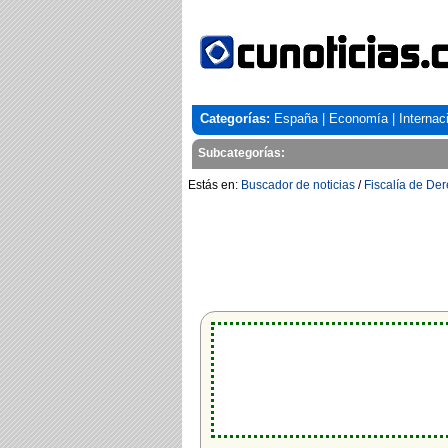
Categorías:
España
|
Economía
|
Internac
Subcategorías:
Estás en:
Buscador de noticias
/
Fiscalía de D