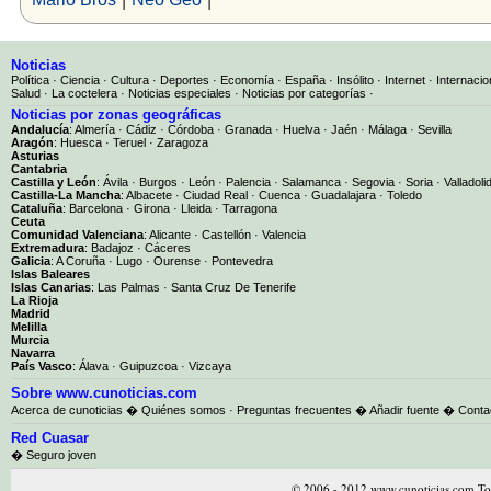
Noticias
Política
·
Ciencia
·
Cultura
·
Deportes
·
Economía
·
España
·
Insólito
·
Internet
·
Internacio
Salud
·
La coctelera
·
Noticias especiales
·
Noticias por categorías
·
Noticias por zonas geográficas
Andalucía
:
Almería
·
Cádiz
·
Córdoba
·
Granada
·
Huelva
·
Jaén
·
Málaga
·
Sevilla
Aragón
:
Huesca
·
Teruel
·
Zaragoza
Asturias
Cantabria
Castilla y León
:
Ávila
·
Burgos
·
León
·
Palencia
·
Salamanca
·
Segovia
·
Soria
·
Valladoli
Castilla-La Mancha
:
Albacete
·
Ciudad Real
·
Cuenca
·
Guadalajara
·
Toledo
Cataluña
:
Barcelona
·
Girona
·
Lleida
·
Tarragona
Ceuta
Comunidad Valenciana
:
Alicante
·
Castellón
·
Valencia
Extremadura
:
Badajoz
·
Cáceres
Galicia
:
A Coruña
·
Lugo
·
Ourense
·
Pontevedra
Islas Baleares
Islas Canarias
:
Las Palmas
·
Santa Cruz De Tenerife
La Rioja
Madrid
Melilla
Murcia
Navarra
País Vasco
:
Álava
·
Guipuzcoa
·
Vizcaya
Sobre www.cunoticias.com
Acerca de cunoticias
�
Quiénes somos
·
Preguntas frecuentes
�
Añadir fuente
�
Conta
Red Cuasar
� Seguro joven
© 2006 - 2012 www.cunoticias.com Tod