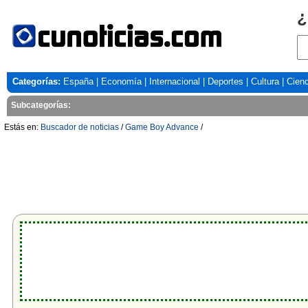
¿
Categorías:
España
|
Economía
|
Internacional
|
Deportes
|
Cultura
|
Cienc
Subcategorías:
Estás en:
Buscador de noticias
/
Game Boy Advance
/