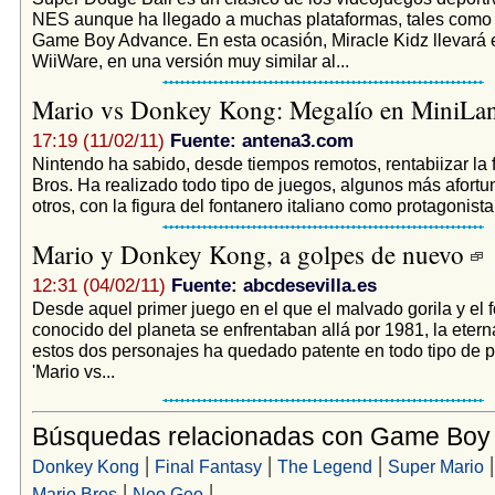
NES aunque ha llegado a muchas plataformas, tales como
Game Boy Advance. En esta ocasión, Miracle Kidz llevará e
WiiWare, en una versión muy similar al...
Mario vs Donkey Kong: Megalío en MiniLa
17:19 (11/02/11)
Fuente: antena3.com
Nintendo ha sabido, desde tiempos remotos, rentabiizar la 
Bros. Ha realizado todo tipo de juegos, algunos más afort
otros, con la figura del fontanero italiano como protagonista.
Mario y Donkey Kong, a golpes de nuevo
12:31 (04/02/11)
Fuente: abcdesevilla.es
Desde aquel primer juego en el que el malvado gorila y el
conocido del planeta se enfrentaban allá por 1981, la etern
estos dos personajes ha quedado patente en todo tipo de p
'Mario vs...
Búsquedas relacionadas con Game Boy
|
|
|
Donkey Kong
Final Fantasy
The Legend
Super Mario
|
|
Mario Bros
Neo Geo