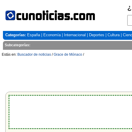
¿
Categorías:
España
|
Economía
|
Internacional
|
Deportes
|
Cultura
|
Cienc
Subcategorías:
Estás en:
Buscador de noticias
/
Grace de Mónaco
/