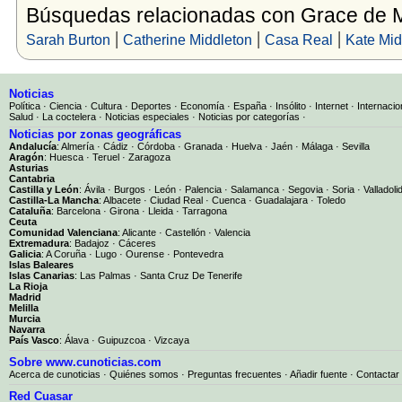
Búsquedas relacionadas con Grace de
|
|
|
Sarah Burton
Catherine Middleton
Casa Real
Kate Mid
Noticias
Política
·
Ciencia
·
Cultura
·
Deportes
·
Economía
·
España
·
Insólito
·
Internet
·
Internacio
Salud
·
La coctelera
·
Noticias especiales
·
Noticias por categorías
·
Noticias por zonas geográficas
Andalucía
:
Almería
·
Cádiz
·
Córdoba
·
Granada
·
Huelva
·
Jaén
·
Málaga
·
Sevilla
Aragón
:
Huesca
·
Teruel
·
Zaragoza
Asturias
Cantabria
Castilla y León
:
Ávila
·
Burgos
·
León
·
Palencia
·
Salamanca
·
Segovia
·
Soria
·
Valladoli
Castilla-La Mancha
:
Albacete
·
Ciudad Real
·
Cuenca
·
Guadalajara
·
Toledo
Cataluña
:
Barcelona
·
Girona
·
Lleida
·
Tarragona
Ceuta
Comunidad Valenciana
:
Alicante
·
Castellón
·
Valencia
Extremadura
:
Badajoz
·
Cáceres
Galicia
:
A Coruña
·
Lugo
·
Ourense
·
Pontevedra
Islas Baleares
Islas Canarias
:
Las Palmas
·
Santa Cruz De Tenerife
La Rioja
Madrid
Melilla
Murcia
Navarra
País Vasco
:
Álava
·
Guipuzcoa
·
Vizcaya
Sobre www.cunoticias.com
Acerca de cunoticias
·
Quiénes somos
·
Preguntas frecuentes
·
Añadir fuente
·
Contactar
Red Cuasar