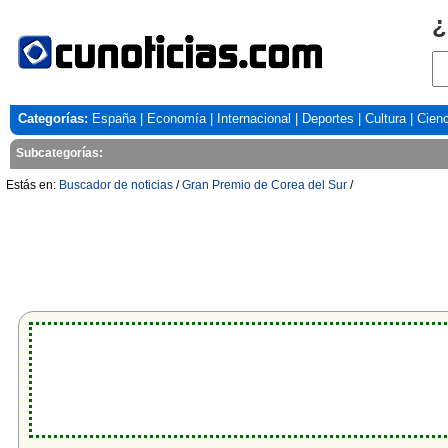
¿
Categorías:
España
|
Economía
|
Internacional
|
Deportes
|
Cultura
|
Cienc
Subcategorías:
Estás en:
Buscador de noticias
/
Gran Premio de Corea del Sur
/