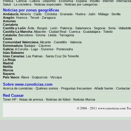
Política
·
Ciencia
·
Cultura
·
Deportes
·
Economía
·
España
·
Insólito
·
Internet
·
Internacio
Salud
·
La coctelera
·
Noticias especiales
·
Noticias por categorías
·
Noticias por zonas geográficas
Andalucía
:
Almería
·
Cádiz
·
Córdoba
·
Granada
·
Huelva
·
Jaén
·
Málaga
·
Sevilla
Aragón
:
Huesca
·
Teruel
·
Zaragoza
Asturias
Cantabria
Castilla y León
:
Ávila
·
Burgos
·
León
·
Palencia
·
Salamanca
·
Segovia
·
Soria
·
Valladoli
Castilla-La Mancha
:
Albacete
·
Ciudad Real
·
Cuenca
·
Guadalajara
·
Toledo
Cataluña
:
Barcelona
·
Girona
·
Lleida
·
Tarragona
Ceuta
Comunidad Valenciana
:
Alicante
·
Castellón
·
Valencia
Extremadura
:
Badajoz
·
Cáceres
Galicia
:
A Coruña
·
Lugo
·
Ourense
·
Pontevedra
Islas Baleares
Islas Canarias
:
Las Palmas
·
Santa Cruz De Tenerife
La Rioja
Madrid
Melilla
Murcia
Navarra
País Vasco
:
Álava
·
Guipuzcoa
·
Vizcaya
Sobre www.cunoticias.com
Acerca de cunoticias
·
Quiénes somos
·
Preguntas frecuentes
·
Añadir fuente
·
Contactar
Red Cuasar
Toner HP · Notas de prensa · Noticias de fútbol · Noticias Murcia
© 2006 - 2011 www.cunoticias.com Tod