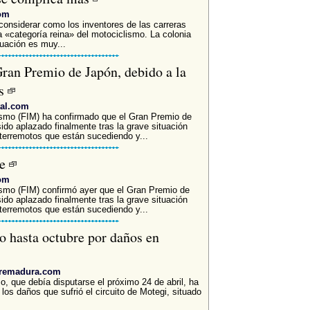
com
considerar como los inventores de las carreras
«categoría reina» del motociclismo. La colonia
uación es muy...
Gran Premio de Japón, debido a la
ís
tal.com
ismo (FIM) ha confirmado que el Gran Premio de
sido aplazado finalmente tras la grave situación
 terremotos que están sucediendo y...
re
com
ismo (FIM) confirmó ayer que el Gran Premio de
sido aplazado finalmente tras la grave situación
 terremotos que están sucediendo y...
o hasta octubre por daños en
xtremadura.com
, que debía disputarse el próximo 24 de abril, ha
los daños que sufrió el circuito de Motegi, situado