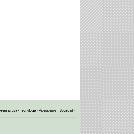
Prensa rosa
·
Tecnología
·
Videojuegos
·
Sociedad
·