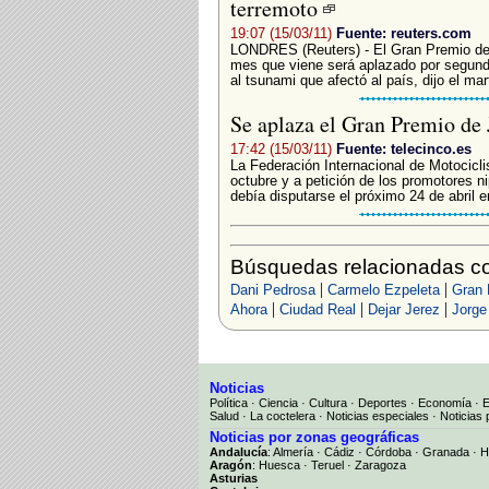
terremoto
19:07 (15/03/11)
Fuente: reuters.com
LONDRES (Reuters) - El Gran Premio de
mes que viene será aplazado por segundo
al tsunami que afectó al país, dijo el mar
Se aplaza el Gran Premio de
17:42 (15/03/11)
Fuente: telecinco.es
La Federación Internacional de Motocicli
octubre y a petición de los promotores n
debía disputarse el próximo 24 de abril en 
Búsquedas relacionadas c
|
|
Dani Pedrosa
Carmelo Ezpeleta
Gran 
|
|
|
Ahora
Ciudad Real
Dejar Jerez
Jorge
Noticias
Política
·
Ciencia
·
Cultura
·
Deportes
·
Economía
·
Salud
·
La coctelera
·
Noticias especiales
·
Noticias 
Noticias por zonas geográficas
Andalucía
:
Almería
·
Cádiz
·
Córdoba
·
Granada
·
H
Aragón
:
Huesca
·
Teruel
·
Zaragoza
Asturias