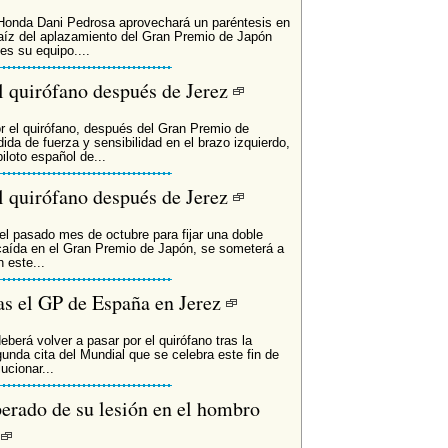
 Honda Dani Pedrosa aprovechará un paréntesis en
aíz del aplazamiento del Gran Premio de Japón
ves su equipo....
el quirófano después de Jerez
r el quirófano, después del Gran Premio de
da de fuerza y sensibilidad en el brazo izquierdo,
iloto español de...
el quirófano después de Jerez
el pasado mes de octubre para fijar una doble
u caída en el Gran Premio de Japón, se someterá a
 este...
ras el GP de España en Jerez
berá volver a pasar por el quirófano tras la
nda cita del Mundial que se celebra este fin de
ucionar...
perado de su lesión en el hombro
z