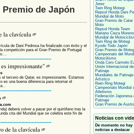
Jerez
n Premio de Japón
Twin Ring Motegi
Repsol Honda Dani Pe
Mundial de Moto
Gran Premio de Catar
Moto
Repsol Honda Team
e la clavícula
Mariano Cieza Moreno
Mundial de Motocicli
Twin Ring de Motegi
cula de Dani Pedrosa ha finalizado con éxito y el
Kyodo Todo Japón
la competición para el Gran Premio de Portugal
Gran Premio de Moteg
....
Campeonato del Mund
Motocilismo
Onda Cero Carmelo Ez
 es impresionante"
Unión Internacional de
Patinaje
es
Mundiales de Patinaje
s el tercero de Qatar, es impresionante. Estamos
Artístico
so es una buena diferencia para retomar el
Rwin Ring Motegi
a...
Campeonato Mundial 
Atletismo
o
Federación Japonesa 
Patinaje
va.com
Gran Premio de Austra
nda) deberá volver a pasar por el quirófano tras la
nda cita del Mundial que se celebra este fin de
Noticias con vid
De momento no hay
o de la clavícula
noticias a destacar