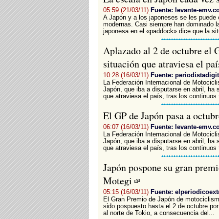
05:59 (21/03/11)
Fuente: levante-emv.
A Japón y a los japoneses se les puede 
modernas. Casi siempre han dominado la 
japonesa en el «paddock» dice que la sit
Aplazado al 2 de octubre el 
situación que atraviesa el pa
10:28 (16/03/11)
Fuente: periodistadigi
La Federación Internacional de Motocicl
Japón, que iba a disputarse en abril, ha 
que atraviesa el país, tras los continuos
El GP de Japón pasa a octub
06:07 (16/03/11)
Fuente: levante-emv.
La Federación Internacional de Motocicl
Japón, que iba a disputarse en abril, ha 
que atraviesa el país, tras los continuos
Japón pospone su gran premi
Motegi
05:15 (16/03/11)
Fuente: elperiodicoe
El Gran Premio de Japón de motociclismo
sido pospuesto hasta el 2 de octubre por 
al norte de Tokio, a consecuencia del...