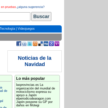
en pruebas
¿alguna sugerencia?
Tecnología
|
Videojuegos
Noticias de la
Navidad
Lo más popular
lasprovincias.es
La
ña
organización del mundial de
al de
motociclismo expresa su
apoyo a Japón
elperiodicodearagon.com
gal
Japón pospone su GP por
daños en Motegi
ña de