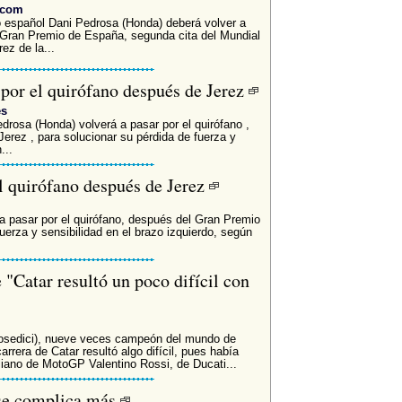
.com
spañol Dani Pedrosa (Honda) deberá volver a
el Gran Premio de España, segunda cita del Mundial
ez de la...
 por el quirófano después de Jerez
es
edrosa (Honda) volverá a pasar por el quirófano ,
rez , para solucionar su pérdida de fuerza y
...
el quirófano después de Jerez
 pasar por el quirófano, después del Gran Premio
uerza y sensibilidad en el brazo izquierdo, según
"Catar resultó un poco difícil con
smosedici), nueve veces campeón del mundo de
rrera de Catar resultó algo difícil, pues había
liano de MotoGP Valentino Rossi, de Ducati...
 se complica más