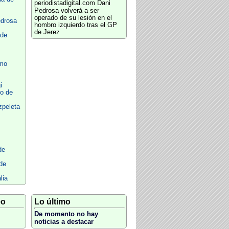
periodistadigital.com
Dani
Pedrosa volverá a ser
operado de su lesión en el
drosa
hombro izquierdo tras el GP
de Jerez
 de
smo
i
o de
peleta
de
de
lia
eo
Lo último
De momento no hay
noticias a destacar