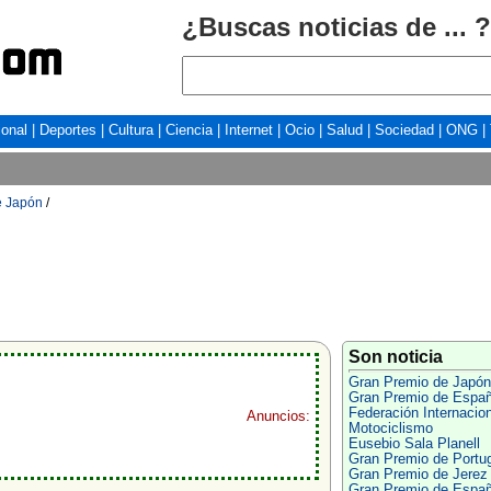
¿Buscas noticias de ... ?
ional
|
Deportes
|
Cultura
|
Ciencia
|
Internet
|
Ocio
|
Salud
|
Sociedad
|
ONG
|
e Japón
/
Son noticia
Gran Premio de Japón
Gran Premio de Espa
Federación Internacion
Anuncios:
Motociclismo
Eusebio Sala Planell
Gran Premio de Portu
Gran Premio de Jerez
Gran Premio de Espa