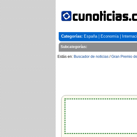
Categorías:
España
|
Economía
|
Internac
Subcategorías:
Estás en:
Buscador de noticias
/
Gran Premio d