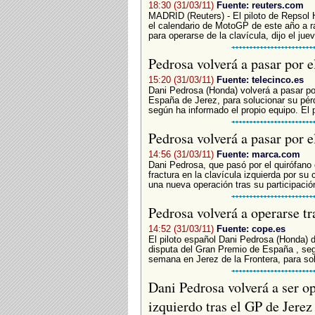
18:30 (31/03/11)
Fuente: reuters.com
MADRID (Reuters) - El piloto de Repsol
el calendario de MotoGP de este año a r
para operarse de la clavícula, dijo el jue
Pedrosa volverá a pasar por 
15:20 (31/03/11)
Fuente: telecinco.es
Dani Pedrosa (Honda) volverá a pasar po
España de Jerez, para solucionar su pérdi
según ha informado el propio equipo. El p
Pedrosa volverá a pasar por 
14:56 (31/03/11)
Fuente: marca.com
Dani Pedrosa, que pasó por el quirófano 
fractura en la clavícula izquierda por s
una nueva operación tras su participación
Pedrosa volverá a operarse t
14:52 (31/03/11)
Fuente: cope.es
El piloto español Dani Pedrosa (Honda) de
disputa del Gran Premio de España , segu
semana en Jerez de la Frontera, para sol
Dani Pedrosa volverá a ser o
izquierdo tras el GP de Jere