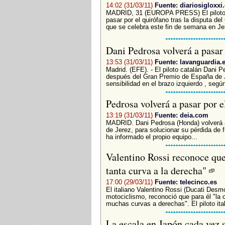
14:02 (31/03/11)
Fuente: diariosigloxxi
MADRID, 31 (EUROPA PRESS) El piloto e
pasar por el quirófano tras la disputa d
que se celebra este fin de semana en Jer
Dani Pedrosa volverá a pasar
13:53 (31/03/11)
Fuente: lavanguardia.
Madrid. (EFE). - El piloto catalán Dani P
después del Gran Premio de España de Je
sensibilidad en el brazo izquierdo , según
Pedrosa volverá a pasar por 
13:19 (31/03/11)
Fuente: deia.com
MADRID. Dani Pedrosa (Honda) volverá a
de Jerez, para solucionar su pérdida de f
ha informado el propio equipo...
Valentino Rossi reconoce que 
tanta curva a la derecha"
17:00 (29/03/11)
Fuente: telecinco.es
El italiano Valentino Rossi (Ducati De
motociclismo, reconoció que para él "la ca
muchas curvas a derechas". El piloto ita
La escala en Japón cada vez