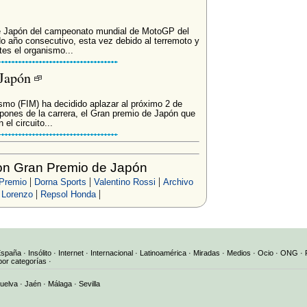
 Japón del campeonato mundial de MotoGP del
 año consecutivo, esta vez debido al terremoto y
tes el organismo...
 Japón
smo (FIM) ha decidido aplazar al próximo 2 de
ipones de la carrera, el Gran premio de Japón que
el circuito...
on Gran Premio de Japón
|
|
|
Premio
Dorna Sports
Valentino Rossi
Archivo
|
|
 Lorenzo
Repsol Honda
España
·
Insólito
·
Internet
·
Internacional
·
Latinoamérica
·
Miradas
·
Medios
·
Ocio
·
ONG
·
por categorías
·
uelva
·
Jaén
·
Málaga
·
Sevilla