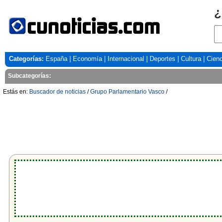
¿
Categorías:
España
|
Economía
|
Internacional
|
Deportes
|
Cultura
|
Cienc
Subcategorías:
Estás en:
Buscador de noticias
/
Grupo Parlamentario Vasco
/