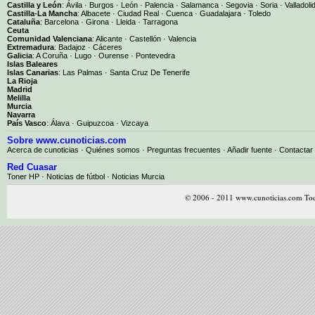
Castilla y León
:
Ávila
·
Burgos
·
León
·
Palencia
·
Salamanca
·
Segovia
·
Soria
·
Valladoli
Castilla-La Mancha
:
Albacete
·
Ciudad Real
·
Cuenca
·
Guadalajara
·
Toledo
Cataluña
:
Barcelona
·
Girona
·
Lleida
·
Tarragona
Ceuta
Comunidad Valenciana
:
Alicante
·
Castellón
·
Valencia
Extremadura
:
Badajoz
·
Cáceres
Galicia
:
A Coruña
·
Lugo
·
Ourense
·
Pontevedra
Islas Baleares
Islas Canarias
:
Las Palmas
·
Santa Cruz De Tenerife
La Rioja
Madrid
Melilla
Murcia
Navarra
País Vasco
:
Álava
·
Guipuzcoa
·
Vizcaya
Sobre www.cunoticias.com
Acerca de cunoticias
·
Quiénes somos
·
Preguntas frecuentes
·
Añadir fuente
·
Contactar
Red Cuasar
Toner HP · Noticias de fútbol · Noticias Murcia
© 2006 - 2011 www.cunoticias.com Tod