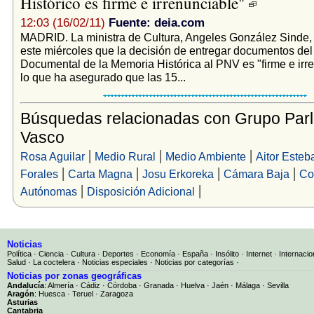
Histórico es firme e irrenunciable"
12:03 (16/02/11)
Fuente: deia.com
MADRID. La ministra de Cultura, Angeles González Sinde,
este miércoles que la decisión de entregar documentos del
Documental de la Memoria Histórica al PNV es "firme e irr
lo que ha asegurado que las 15...
Búsquedas relacionadas con Grupo Parl
Vasco
|
|
|
Rosa Aguilar
Medio Rural
Medio Ambiente
Aitor Esteb
|
|
|
|
Forales
Carta Magna
Josu Erkoreka
Cámara Baja
Co
|
|
Autónomas
Disposición Adicional
Noticias
Política
·
Ciencia
·
Cultura
·
Deportes
·
Economía
·
España
·
Insólito
·
Internet
·
Internacio
Salud
·
La coctelera
·
Noticias especiales
·
Noticias por categorías
·
Noticias por zonas geográficas
Andalucía
:
Almería
·
Cádiz
·
Córdoba
·
Granada
·
Huelva
·
Jaén
·
Málaga
·
Sevilla
Aragón
:
Huesca
·
Teruel
·
Zaragoza
Asturias
Cantabria