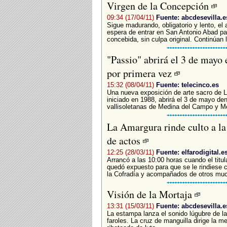
Virgen de la Concepción
09:34 (17/04/11)
Fuente: abcdesevilla.e
Sigue madurando, obligatorio y lento, e
espera de entrar en San Antonio Abad par
concebida, sin culpa original. Continúan
"Passio" abrirá el 3 de mayo 
por primera vez
15:32 (08/04/11)
Fuente: telecinco.es
Una nueva exposición de arte sacro de 
iniciado en 1988, abrirá el 3 de mayo de
vallisoletanas de Medina del Campo y M
La Amargura rinde culto a la 
de actos
12:25 (28/03/11)
Fuente: elfarodigital.e
Arrancó a las 10:00 horas cuando el tit
quedó expuesto para que se le rindiese c
la Cofradía y acompañados de otros much
Visión de la Mortaja
13:31 (15/03/11)
Fuente: abcdesevilla.e
La estampa lanza el sonido lúgubre de la
faroles. La cruz de manguilla dirige la m