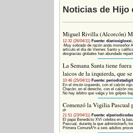
Noticias de Hijo
Miguel Rivilla (Alcorcón) M
12:32 (26/04/11)
Fuente: diariosigloxxi
-Muy sobrado de razón anda monseñor An
artículo el día de Viernes Santo y calific
desgracias globales han abundado reparti
La Semana Santa tiene fuera d
laicos de la izquierda, que 
10:46 (25/04/11)
Fuente: periodistadigi
En el rincón izquierdo, con el calzón ro
Chacón; en el derecho, con el calzón ros
No hay árbitro que valga y los golpes baj
Comenzó la Vigilia Pascual 
21:51 (23/04/11)
Fuente: elperiodicod
El papa Benedicto XVI celebra en la basÃ­
Pascual, durante la que administrarÃ¡ lo
Primera ComuniÃ³n a seis adultos proced