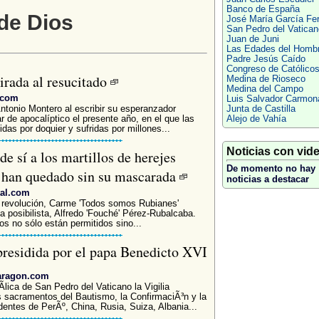
Banco de España
 de Dios
José María García Fe
San Pedro del Vatican
Juan de Juni
Las Edades del Homb
Padre Jesús Caído
Congreso de Católico
irada al resucitado
Medina de Rioseco
Medina del Campo
.com
Luis Salvador Carmon
tonio Montero al escribir su esperanzador
Junta de Castilla
ar de apocalíptico el presente año, en el que las
Alejo de Vahía
das por doquier y sufridas por millones...
Noticias con vid
e sí a los martillos de herejes
De momento no hay
se han quedado sin su mascarada
noticias a destacar
tal.com
jo revolución, Carme 'Todos somos Rubianes'
a posibilista, Alfredo 'Fouché' Pérez-Rubalcaba.
os no sólo están permitidos sino...
presidida por el papa Benedicto XVI
earagon.com
lica de San Pedro del Vaticano la Vigilia
s sacramentos del Bautismo, la ConfirmaciÃ³n y la
entes de PerÃº, China, Rusia, Suiza, Albania...