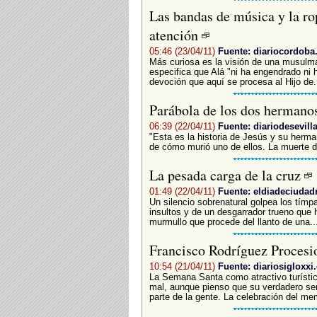
Las bandas de música y la ro
atención
05:46 (23/04/11)
Fuente: diariocordob
Más curiosa es la visión de una musulma
especifica que Alá "ni ha engendrado ni 
devoción que aquí se procesa al Hijo de.
Parábola de los dos hermano
06:39 (22/04/11)
Fuente: diariodesevill
"Esta es la historia de Jesús y su herm
de cómo murió uno de ellos. La muerte del
La pesada carga de la cruz
01:49 (22/04/11)
Fuente: eldiadeciudad
Un silencio sobrenatural golpea los tímpa
insultos y de un desgarrador trueno que h
murmullo que procede del llanto de una..
Francisco Rodríguez Proces
10:54 (21/04/11)
Fuente: diariosigloxxi
La Semana Santa como atractivo turístic
mal, aunque pienso que su verdadero sent
parte de la gente. La celebración del memo