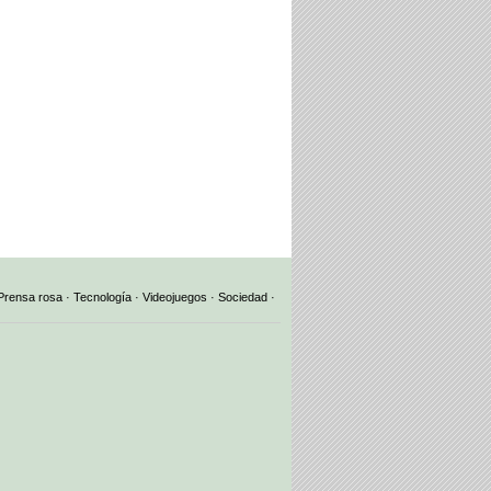
Prensa rosa
·
Tecnología
·
Videojuegos
·
Sociedad
·