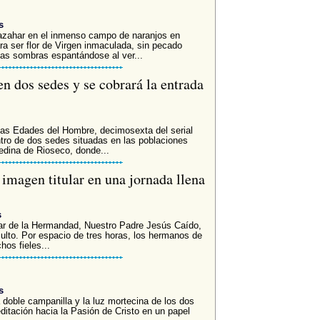
s
l azahar en el inmenso campo de naranjos en
a ser flor de Virgen inmaculada, sin pecado
 las sombras espantándose al ver...
en dos sedes y se cobrará la entrada
Las Edades del Hombre, decimosexta del serial
ntro de dos sedes situadas en las poblaciones
edina de Rioseco, donde...
imagen titular en una jornada llena
s
ular de la Hermandad, Nuestro Padre Jesús Caído,
ulto. Por espacio de tres horas, los hermanos de
os fieles...
s
 doble campanilla y la luz mortecina de los dos
editación hacia la Pasión de Cristo en un papel