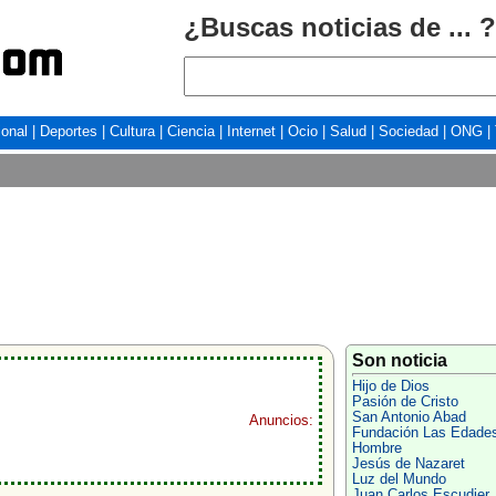
¿Buscas noticias de ... ?
ional
|
Deportes
|
Cultura
|
Ciencia
|
Internet
|
Ocio
|
Salud
|
Sociedad
|
ONG
|
Son noticia
Hijo de Dios
Pasión de Cristo
San Antonio Abad
Anuncios:
Fundación Las Edades
Hombre
Jesús de Nazaret
Luz del Mundo
Juan Carlos Escudier