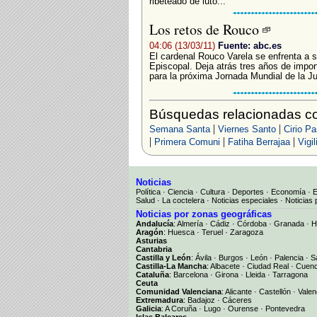
ribeteado de luto...
Los retos de Rouco
04:06 (13/03/11)
Fuente: abc.es
El cardenal Rouco Varela se enfrenta a s
Episcopal. Deja atrás tres años de impor
para la próxima Jornada Mundial de la Ju
Búsquedas relacionadas co
|
|
Semana Santa
Viernes Santo
Cirio Pa
|
|
|
Primera Comuni
Fatiha Berrajaa
Vigi
Noticias
Política
·
Ciencia
·
Cultura
·
Deportes
·
Economía
·
Salud
·
La coctelera
·
Noticias especiales
·
Noticias 
Noticias por zonas geográficas
Andalucía
:
Almería
·
Cádiz
·
Córdoba
·
Granada
·
H
Aragón
:
Huesca
·
Teruel
·
Zaragoza
Asturias
Cantabria
Castilla y León
:
Ávila
·
Burgos
·
León
·
Palencia
·
S
Castilla-La Mancha
:
Albacete
·
Ciudad Real
·
Cuen
Cataluña
:
Barcelona
·
Girona
·
Lleida
·
Tarragona
Ceuta
Comunidad Valenciana
:
Alicante
·
Castellón
·
Valen
Extremadura
:
Badajoz
·
Cáceres
Galicia
:
A Coruña
·
Lugo
·
Ourense
·
Pontevedra
Islas Baleares