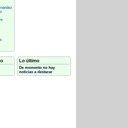
rnández
o
re
s
a
eo
Lo último
De momento no hay
noticias a destacar