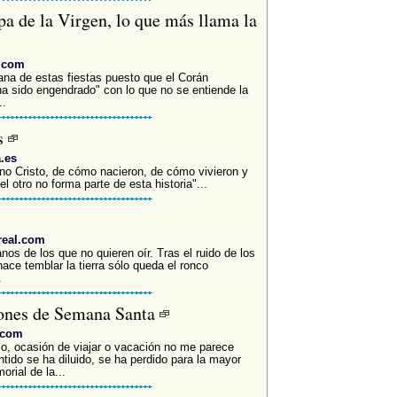
pa de la Virgen, lo que más llama la
a.com
na de estas fiestas puesto que el Corán
ha sido engendrado" con lo que no se entiende la
..
s
a.es
ano Cristo, de cómo nacieron, de cómo vivieron y
 otro no forma parte de esta historia"...
real.com
nos de los que no quieren oír. Tras el ruido de los
ace temblar la tierra sólo queda el ronco
.
iones de Semana Santa
.com
o, ocasión de viajar o vacación no me parece
ido se ha diluido, se ha perdido para la mayor
rial de la...