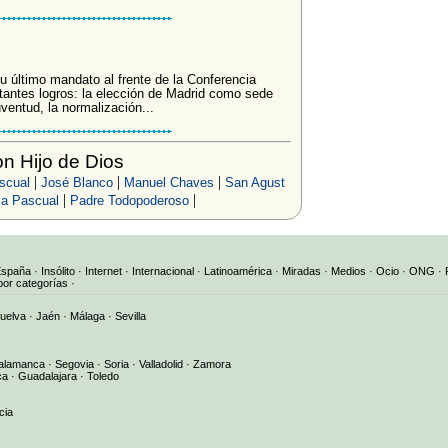
u último mandato al frente de la Conferencia
tantes logros: la elección de Madrid como sede
ventud, la normalización...
n Hijo de Dios
|
|
|
scual
José Blanco
Manuel Chaves
San Agust
|
|
lia Pascual
Padre Todopoderoso
España
·
Insólito
·
Internet
·
Internacional
·
Latinoamérica
·
Miradas
·
Medios
·
Ocio
·
ONG
·
por categorías
·
uelva
·
Jaén
·
Málaga
·
Sevilla
alamanca
·
Segovia
·
Soria
·
Valladolid
·
Zamora
ca
·
Guadalajara
·
Toledo
cia