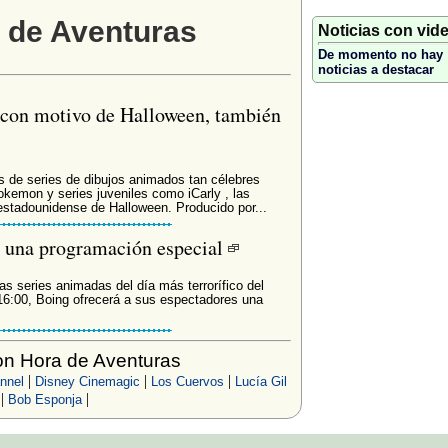
a de Aventuras
Noticias con vid
De momento no hay
noticias a destacar
a con motivo de Halloween, también
 de series de dibujos animados tan célebres
emon y series juveniles como iCarly , las
 estadounidense de Halloween. Producido por...
 una programación especial
s series animadas del día más terrorífico del
s 16:00, Boing ofrecerá a sus espectadores una
n Hora de Aventuras
|
|
|
nnel
Disney Cinemagic
Los Cuervos
Lucía Gil
|
|
Bob Esponja