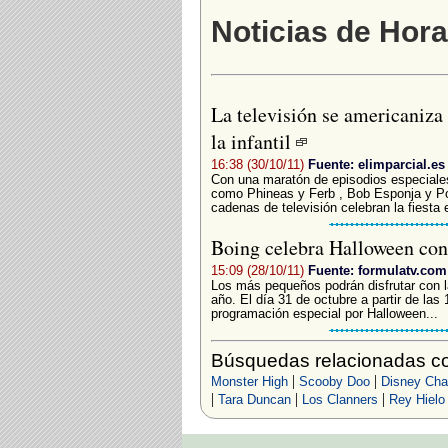
Noticias de Hor
La televisión se americaniz
la infantil
16:38 (30/10/11)
Fuente: elimparcial.es
Con una maratón de episodios especiales
como Phineas y Ferb , Bob Esponja y Pok
cadenas de televisión celebran la fiesta
Boing celebra Halloween con
15:09 (28/10/11)
Fuente: formulatv.com
Los más pequeños podrán disfrutar con la
año. El día 31 de octubre a partir de la
programación especial por Halloween...
Búsquedas relacionadas co
|
|
Monster High
Scooby Doo
Disney Cha
|
|
|
Tara Duncan
Los Clanners
Rey Hielo