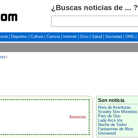
¿Buscas noticias de ... ?
ional
|
Deportes
|
Cultura
|
Ciencia
|
Internet
|
Ocio
|
Salud
|
Sociedad
|
ONG
|
ras
/
Son noticia
Hora de Aventuras
Scooby Doo Misterios
País de Ooo
Anuncios:
Lady Arco Iris
Noche de Todos
Fantasmas de Miss
Grimwood