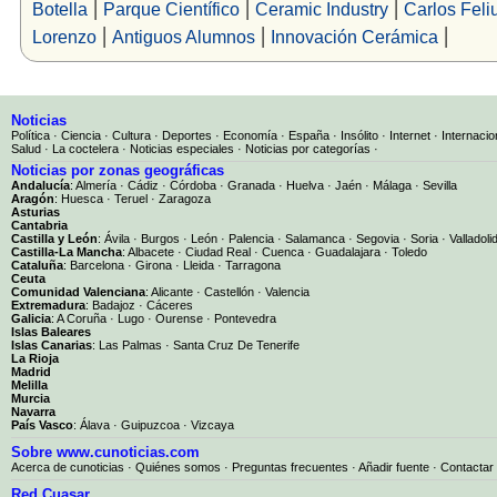
|
|
|
Botella
Parque Científico
Ceramic Industry
Carlos Feli
|
|
|
Lorenzo
Antiguos Alumnos
Innovación Cerámica
Noticias
Política
·
Ciencia
·
Cultura
·
Deportes
·
Economía
·
España
·
Insólito
·
Internet
·
Internacio
Salud
·
La coctelera
·
Noticias especiales
·
Noticias por categorías
·
Noticias por zonas geográficas
Andalucía
:
Almería
·
Cádiz
·
Córdoba
·
Granada
·
Huelva
·
Jaén
·
Málaga
·
Sevilla
Aragón
:
Huesca
·
Teruel
·
Zaragoza
Asturias
Cantabria
Castilla y León
:
Ávila
·
Burgos
·
León
·
Palencia
·
Salamanca
·
Segovia
·
Soria
·
Valladoli
Castilla-La Mancha
:
Albacete
·
Ciudad Real
·
Cuenca
·
Guadalajara
·
Toledo
Cataluña
:
Barcelona
·
Girona
·
Lleida
·
Tarragona
Ceuta
Comunidad Valenciana
:
Alicante
·
Castellón
·
Valencia
Extremadura
:
Badajoz
·
Cáceres
Galicia
:
A Coruña
·
Lugo
·
Ourense
·
Pontevedra
Islas Baleares
Islas Canarias
:
Las Palmas
·
Santa Cruz De Tenerife
La Rioja
Madrid
Melilla
Murcia
Navarra
País Vasco
:
Álava
·
Guipuzcoa
·
Vizcaya
Sobre www.cunoticias.com
Acerca de cunoticias
·
Quiénes somos
·
Preguntas frecuentes
·
Añadir fuente
·
Contactar
Red Cuasar