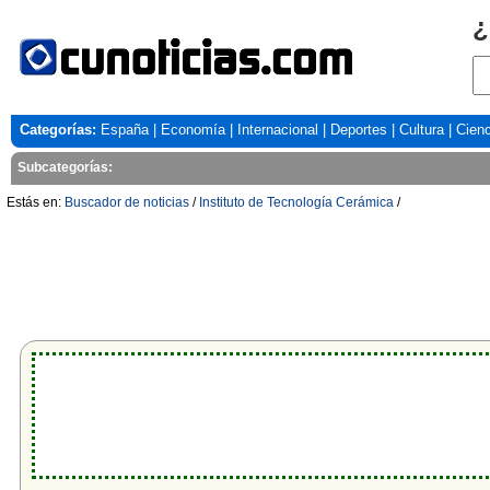
¿
Categorías:
España
|
Economía
|
Internacional
|
Deportes
|
Cultura
|
Cienc
Subcategorías:
Estás en:
Buscador de noticias
/
Instituto de Tecnología Cerámica
/