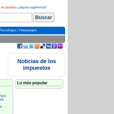
en pruebas
¿alguna sugerencia?
Tecnología
|
Videojuegos
Noticias de los
impuestos
Lo más popular
Perú
gue
e