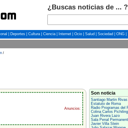
¿Buscas noticias de ... ?
ional
|
Deportes
|
Cultura
|
Ciencia
|
Internet
|
Ocio
|
Salud
|
Sociedad
|
ONG
|
in
/
Son noticia
Santiago Martin Rivas
Estatuto de Roma
Radio Programas del 
Anuncios:
Colina Carlos Pichilin
Juan Rivera Lazo
Sala Penal Permanent
Javier Villa Stein
Julio Salazar Monroe