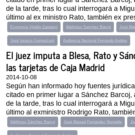
de la tarde, tras lo cual interrogará a Mig
último al ex ministro Rato, también ex pre
Economía Virgilio Zapatero
Ildefonso Sanchez Barcoj
José Man
José Ignacio Goirigolzarri
Audiencia Nacional Fernando Andreu
El juez imputa a Blesa, Rato y Sán
las tarjetas de Caja Madrid
2014-10-08
Según han informado hoy fuentes jurídic
citado en primer lugar a Sánchez Barcoj, a
de la tarde, tras lo cual interrogará a Mig
último al exministro Rodrigo Rato, también
Ildefonso Sánchez Barcoj
José Manuel Fernández Norniella
Jo