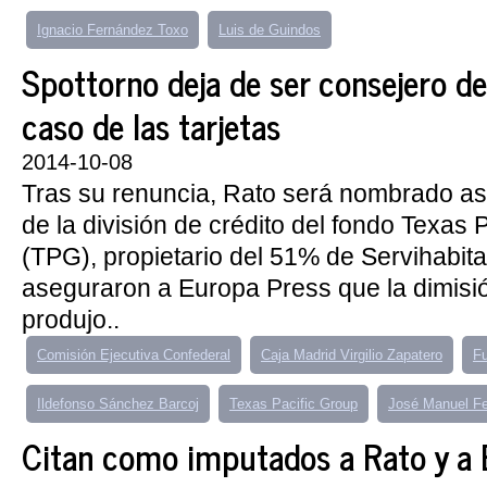
Ignacio Fernández Toxo
Luis de Guindos
Spottorno deja de ser consejero de
caso de las tarjetas
2014-10-08
Tras su renuncia, Rato será nombrado as
de la división de crédito del fondo Texas 
(TPG), propietario del 51% de Servihabit
aseguraron a Europa Press que la dimisi
produjo..
Comisión Ejecutiva Confederal
Caja Madrid Virgilio Zapatero
Fu
Ildefonso Sánchez Barcoj
Texas Pacific Group
José Manuel Fe
Citan como imputados a Rato y a B