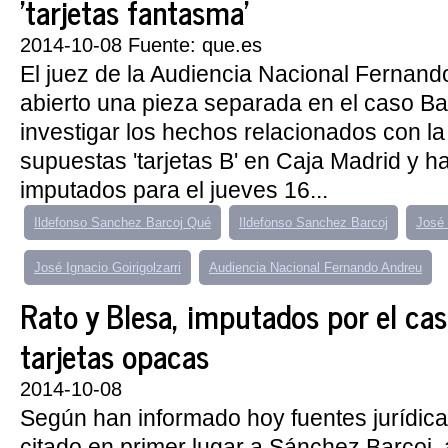
'tarjetas fantasma'
2014-10-08 Fuente: que.es
El juez de la Audiencia Nacional Fernan
abierto una pieza separada en el caso Ba
investigar los hechos relacionados con la
supuestas 'tarjetas B' en Caja Madrid y h
imputados para el jueves 16...
Ildefonso Sanchez Barcoj Qué
Ildefonso Sanchez Barcoj
José 
José Ignacio Goirigolzarri
Audiencia Nacional Fernando Andreu
Rato y Blesa, imputados por el cas
tarjetas opacas
2014-10-08
Según han informado hoy fuentes jurídic
citado en primer lugar a Sánchez Barcoj, a