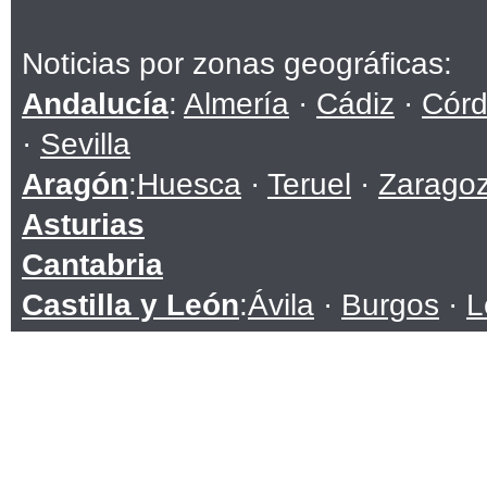
Noticias por zonas geográficas:
Andalucía
:
Almería
·
Cádiz
·
Cór
·
Sevilla
Aragón
:
Huesca
·
Teruel
·
Zarago
Asturias
Cantabria
Castilla y León
:
Ávila
·
Burgos
·
L
Soria
·
Valladolid
·
Zamora
Castilla-La Mancha
:
Albacete
·
C
Toledo
Cataluña
:
Barcelona
·
Girona
·
Lle