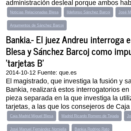
administración desleal porque ambos habr
Noticias Relacionadas Blesa
Ildefonso Sánchez Barcoj
José M
Argumentos de Sánchez Barcoj
Bankia.- El juez Andreu interroga e
Blesa y Sánchez Barcoj como impu
'tarjetas B'
2014-10-12 Fuente: que.es
El magistrado, que investiga la fusión y s
Bankia, realizará estos interrogatorios e
pieza separada en la que investiga la util
tarjetas, a las que los consejeros de Caja
Caja Madrid Miguel Blesa
Madrid Ricardo Romero de Tejada
Jo
José Manuel Fernández Norniella
Bankia Rodrigo Rato