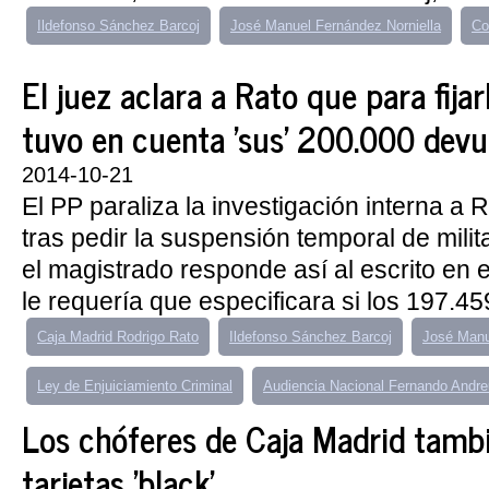
Ildefonso Sánchez Barcoj
José Manuel Fernández Norniella
Co
El juez aclara a Rato que para fijarl
tuvo en cuenta 'sus' 200.000 devu
2014-10-21
El PP paraliza la investigación interna a R
tras pedir la suspensión temporal de milit
el magistrado responde así al escrito en 
le requería que especificara si los 197.459
Caja Madrid Rodrigo Rato
Ildefonso Sánchez Barcoj
José Manu
Ley de Enjuiciamiento Criminal
Audiencia Nacional Fernando Andre
Los chóferes de Caja Madrid tamb
tarjetas 'black'