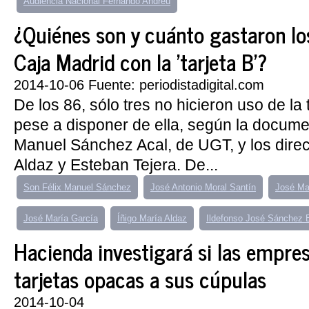
Audiencia Nacional Fernando Andreu
¿Quiénes son y cuánto gastaron lo
Caja Madrid con la 'tarjeta B'?
2014-10-06 Fuente: periodistadigital.com
De los 86, sólo tres no hicieron uso de la 
pese a disponer de ella, según la docume
Manuel Sánchez Acal, de UGT, y los direc
Aldaz y Esteban Tejera. De...
Son Félix Manuel Sánchez
José Antonio Moral Santín
José Ma
José María García
Íñigo María Aldaz
Ildefonso José Sánchez 
Hacienda investigará si las empre
tarjetas opacas a sus cúpulas
2014-10-04