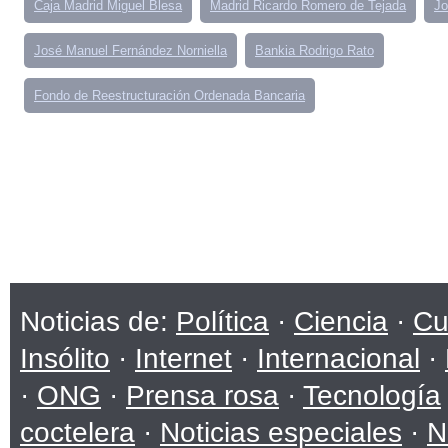
Caja Madrid Miguel Blesa
Madrid Ricardo Romero de Tejada
Jo
José Manuel Fernández Norniella
Bankia Rodrigo Rato
Fondo de Reestructuración Ordenada Bancaria
Noticias de:
Política
·
Ciencia
·
Cu
Insólito
·
Internet
·
Internacional
·
·
ONG
·
Prensa rosa
·
Tecnología
coctelera
·
Noticias especiales
·
N