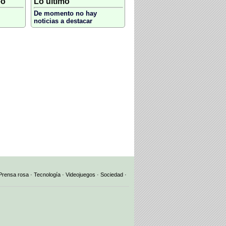
eo
Lo último
De momento no hay
noticias a destacar
Prensa rosa
·
Tecnología
·
Videojuegos
·
Sociedad
·