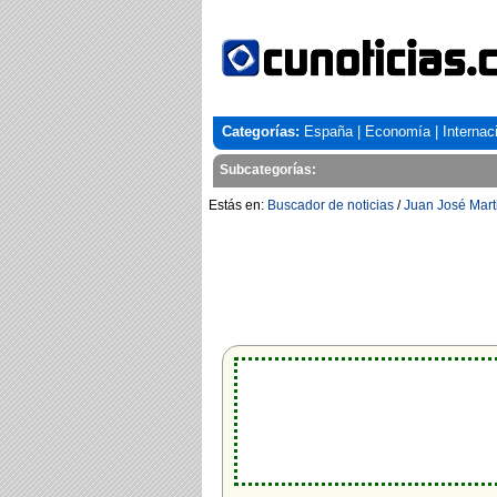
Categorías:
España
|
Economía
|
Internac
Subcategorías:
Estás en:
Buscador de noticias
/
Juan José Mart