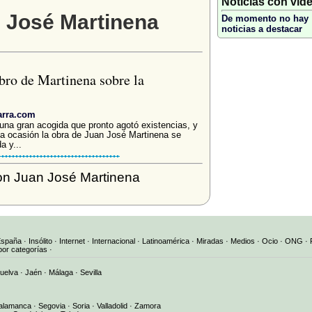
Noticias con vid
n José Martinena
De momento no hay
noticias a destacar
ibro de Martinena sobre la
arra.com
na gran acogida que pronto agotó existencias, y
a ocasión la obra de Juan José Martinena se
a y...
on Juan José Martinena
España
·
Insólito
·
Internet
·
Internacional
·
Latinoamérica
·
Miradas
·
Medios
·
Ocio
·
ONG
·
por categorías
·
uelva
·
Jaén
·
Málaga
·
Sevilla
alamanca
·
Segovia
·
Soria
·
Valladolid
·
Zamora