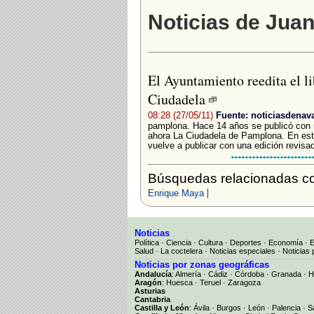
Noticias de Jua
El Ayuntamiento reedita el l
Ciudadela
08:28 (27/05/11)
Fuente: noticiasdenav
pamplona. Hace 14 años se publicó con u
ahora La Ciudadela de Pamplona. En est
vuelve a publicar con una edición revisad
Búsquedas relacionadas c
|
Enrique Maya
Noticias
Política
·
Ciencia
·
Cultura
·
Deportes
·
Economía
·
Salud
·
La coctelera
·
Noticias especiales
·
Noticias 
Noticias por zonas geográficas
Andalucía
:
Almería
·
Cádiz
·
Córdoba
·
Granada
·
H
Aragón
:
Huesca
·
Teruel
·
Zaragoza
Asturias
Cantabria
Castilla y León
:
Ávila
·
Burgos
·
León
·
Palencia
·
S