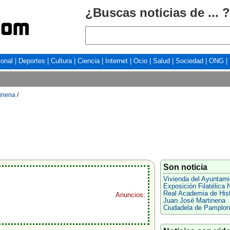
¿Buscas noticias de ... ?
ional
|
Deportes
|
Cultura
|
Ciencia
|
Internet
|
Ocio
|
Salud
|
Sociedad
|
ONG
|
inena
/
Son noticia
Vivienda del Ayuntami
Exposición Filatélica 
Real Academia de Hist
Anuncios:
Juan José Martinena
Ciudadela de Pamplon