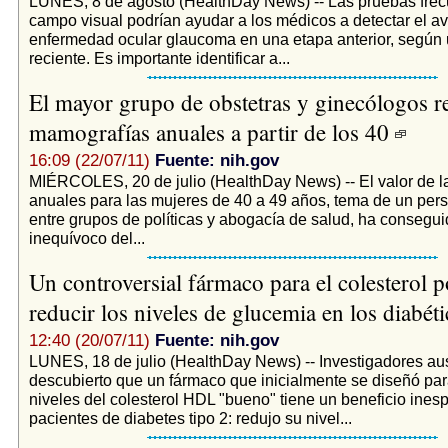
LUNES, 8 de agosto (HealthDay News) -- Las pruebas frec
campo visual podrían ayudar a los médicos a detectar el a
enfermedad ocular glaucoma en una etapa anterior, según 
reciente. Es importante identificar a...
El mayor grupo de obstetras y ginecólogos re
mamografías anuales a partir de los 40
16:09 (22/07/11)
Fuente: nih.gov
MIÉRCOLES, 20 de julio (HealthDay News) -- El valor de 
anuales para las mujeres de 40 a 49 años, tema de un pers
entre grupos de políticas y abogacía de salud, ha consegu
inequívoco del...
Un controversial fármaco para el colesterol p
reducir los niveles de glucemia en los diabét
12:40 (20/07/11)
Fuente: nih.gov
LUNES, 18 de julio (HealthDay News) -- Investigadores au
descubierto que un fármaco que inicialmente se diseñó pa
niveles del colesterol HDL "bueno" tiene un beneficio ines
pacientes de diabetes tipo 2: redujo su nivel...