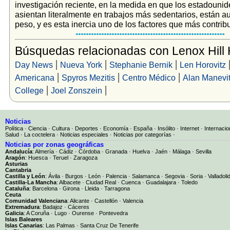
investigación reciente, en la medida en que los estadouni
asientan literalmente en trabajos más sedentarios, están 
peso, y es esta inercia uno de los factores que más contribu
Búsquedas relacionadas con Lenox Hill 
|
|
|
Day News
Nueva York
Stephanie Bernik
Len Horovitz
|
|
|
Americana
Spyros Mezitis
Centro Médico
Alan Manevi
|
|
College
Joel Zonszein
Noticias
Política
·
Ciencia
·
Cultura
·
Deportes
·
Economía
·
España
·
Insólito
·
Internet
·
Internacio
Salud
·
La coctelera
·
Noticias especiales
·
Noticias por categorías
·
Noticias por zonas geográficas
Andalucía
:
Almería
·
Cádiz
·
Córdoba
·
Granada
·
Huelva
·
Jaén
·
Málaga
·
Sevilla
Aragón
:
Huesca
·
Teruel
·
Zaragoza
Asturias
Cantabria
Castilla y León
:
Ávila
·
Burgos
·
León
·
Palencia
·
Salamanca
·
Segovia
·
Soria
·
Valladoli
Castilla-La Mancha
:
Albacete
·
Ciudad Real
·
Cuenca
·
Guadalajara
·
Toledo
Cataluña
:
Barcelona
·
Girona
·
Lleida
·
Tarragona
Ceuta
Comunidad Valenciana
:
Alicante
·
Castellón
·
Valencia
Extremadura
:
Badajoz
·
Cáceres
Galicia
:
A Coruña
·
Lugo
·
Ourense
·
Pontevedra
Islas Baleares
Islas Canarias
:
Las Palmas
·
Santa Cruz De Tenerife