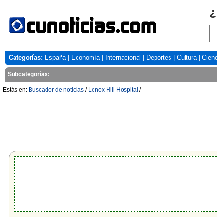
¿
Categorías:
España
|
Economía
|
Internacional
|
Deportes
|
Cultura
|
Cienc
Subcategorías:
Estás en:
Buscador de noticias
/
Lenox Hill Hospital
/