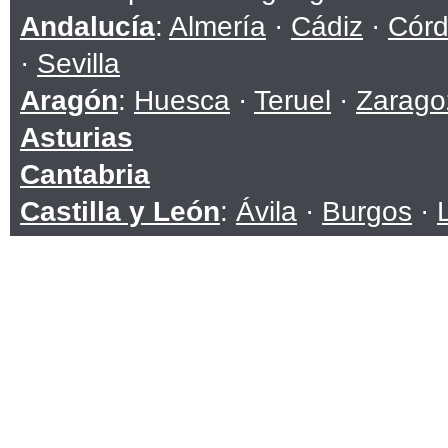
Andalucía
:
Almería
·
Cádiz
·
Cór
·
Sevilla
Aragón
:
Huesca
·
Teruel
·
Zarago
Asturias
Cantabria
Castilla y León
:
Ávila
·
Burgos
·
Soria
·
Valladolid
·
Zamora
Castilla-La Mancha
:
Albacete
·
C
Toledo
Cataluña
:
Barcelona
·
Girona
·
Ll
Ceuta
Comunidad Valenciana
:
Alicante