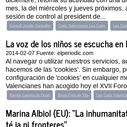
diciembre, retoma su actividad con una ú
mes, la del miércoles y jueves próximos, 
sesión de control al president de...
Consell Jurídic Consultiu
Corts Valencianes Les Corts
Les Cor
La voz de los niños se escucha en
2014-02-07 Fuente: elperiodic.com
Al navegar o utilizar nuestros servicios, 
hacemos de las 'cookies'. Sin embargo, 
configuración de 'cookies' en cualquier 
Valencianes han acogido hoy el XVII Foro 
Ramón Laporta de Quart
Bispo Pont de Vila
Les Corts Valenci
Marina Albiol (EU): “La inhumanita
té ja ni fronteres”