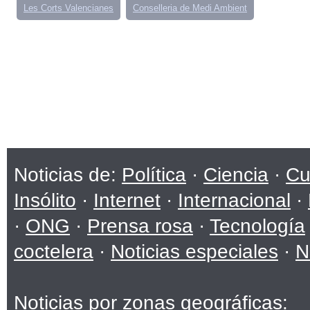
Les Corts Valencianes
Conselleria de Medi Ambient
Noticias de:
Política
·
Ciencia
·
Cu
Insólito
·
Internet
·
Internacional
·
·
ONG
·
Prensa rosa
·
Tecnología
coctelera
·
Noticias especiales
·
N
Noticias por zonas geográficas: