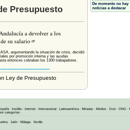
De momento no hay
 de Presupuesto
noticias a destacar
Andalucía a devolver a los
 de su salario
ASA, argumentando la situación de crisis, decidió
iales por promoción interna y las ayudas
asta entonces cobraban los 1300 trabajadores.
on Ley de Presupuesto
España
·
Insólito
·
Internet
·
Internacional
·
Latinoamérica
·
Miradas
·
Medios
·
Ocio
·
ONG
·
por categorías
·
uelva
·
Jaén
·
Málaga
·
Sevilla