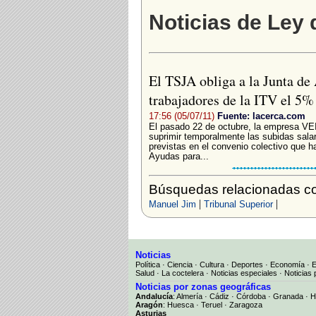
Noticias de Ley
El TSJA obliga a la Junta de 
trabajadores de la ITV el 5%
17:56 (05/07/11)
Fuente: lacerca.com
El pasado 22 de octubre, la empresa VEI
suprimir temporalmente las subidas salar
previstas en el convenio colectivo que h
Ayudas para...
Búsquedas relacionadas c
|
|
Manuel Jim
Tribunal Superior
Noticias
Política
·
Ciencia
·
Cultura
·
Deportes
·
Economía
·
Salud
·
La coctelera
·
Noticias especiales
·
Noticias 
Noticias por zonas geográficas
Andalucía
:
Almería
·
Cádiz
·
Córdoba
·
Granada
·
H
Aragón
:
Huesca
·
Teruel
·
Zaragoza
Asturias