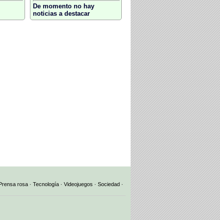
De momento no hay
noticias a destacar
Prensa rosa
·
Tecnología
·
Videojuegos
·
Sociedad
·