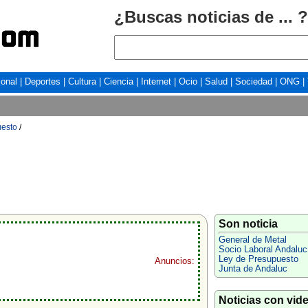
¿Buscas noticias de ... ?
ional
|
Deportes
|
Cultura
|
Ciencia
|
Internet
|
Ocio
|
Salud
|
Sociedad
|
ONG
|
uesto
/
Son noticia
General de Metal
Socio Laboral Andaluc
Ley de Presupuesto
Anuncios:
Junta de Andaluc
Noticias con vid