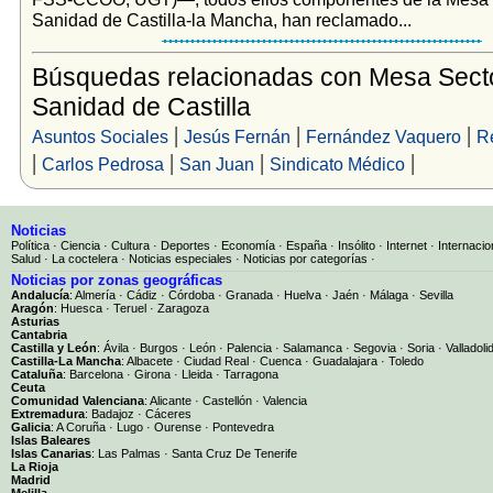
Sanidad de Castilla-la Mancha, han reclamado...
Búsquedas relacionadas con Mesa Secto
Sanidad de Castilla
|
|
|
Asuntos Sociales
Jesús Fernán
Fernández Vaquero
R
|
|
|
|
Carlos Pedrosa
San Juan
Sindicato Médico
Noticias
Política
·
Ciencia
·
Cultura
·
Deportes
·
Economía
·
España
·
Insólito
·
Internet
·
Internacio
Salud
·
La coctelera
·
Noticias especiales
·
Noticias por categorías
·
Noticias por zonas geográficas
Andalucía
:
Almería
·
Cádiz
·
Córdoba
·
Granada
·
Huelva
·
Jaén
·
Málaga
·
Sevilla
Aragón
:
Huesca
·
Teruel
·
Zaragoza
Asturias
Cantabria
Castilla y León
:
Ávila
·
Burgos
·
León
·
Palencia
·
Salamanca
·
Segovia
·
Soria
·
Valladoli
Castilla-La Mancha
:
Albacete
·
Ciudad Real
·
Cuenca
·
Guadalajara
·
Toledo
Cataluña
:
Barcelona
·
Girona
·
Lleida
·
Tarragona
Ceuta
Comunidad Valenciana
:
Alicante
·
Castellón
·
Valencia
Extremadura
:
Badajoz
·
Cáceres
Galicia
:
A Coruña
·
Lugo
·
Ourense
·
Pontevedra
Islas Baleares
Islas Canarias
:
Las Palmas
·
Santa Cruz De Tenerife
La Rioja
Madrid
Melilla