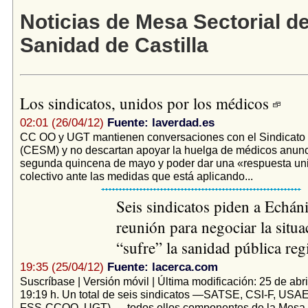
Noticias de Mesa Sectorial d
Sanidad de Castilla
Los sindicatos, unidos por los médicos
02:01 (26/04/12)
Fuente: laverdad.es
CC OO y UGT mantienen conversaciones con el Sindicato
(CESM) y no descartan apoyar la huelga de médicos anunc
segunda quincena de mayo y poder dar una «respuesta uni
colectivo ante las medidas que está aplicando...
Seis sindicatos piden a Echán
reunión para negociar la situ
“sufre” la sanidad pública re
19:35 (25/04/12)
Fuente: lacerca.com
Suscríbase | Versión móvil | Última modificación: 25 de abri
19:19 h. Un total de seis sindicatos —SATSE, CSI-F, USA
FSS-CCOO, UGT)—, todos ellos componentes de la Mesa S