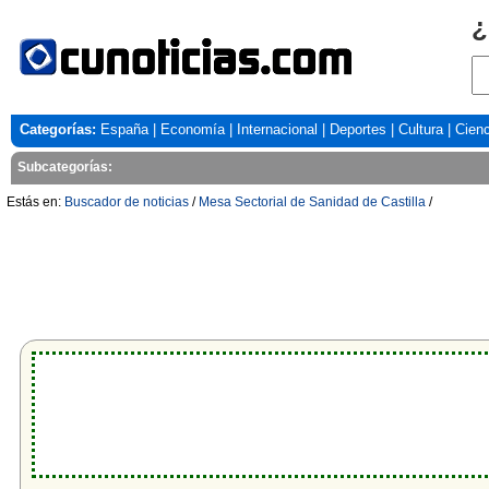
¿
Categorías:
España
|
Economía
|
Internacional
|
Deportes
|
Cultura
|
Cienc
Subcategorías:
Estás en:
Buscador de noticias
/
Mesa Sectorial de Sanidad de Castilla
/