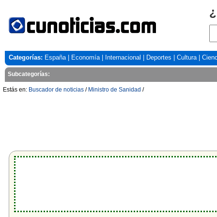
¿
Categorías:
España
|
Economía
|
Internacional
|
Deportes
|
Cultura
|
Cienc
Subcategorías:
Estás en:
Buscador de noticias
/
Ministro de Sanidad
/