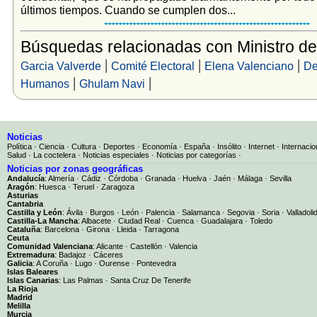
últimos tiempos. Cuando se cumplen dos...
Búsquedas relacionadas con Ministro d
|
|
|
Garcia Valverde
Comité Electoral
Elena Valenciano
De
|
|
Humanos
Ghulam Navi
Noticias
Política
·
Ciencia
·
Cultura
·
Deportes
·
Economía
·
España
·
Insólito
·
Internet
·
Internacio
Salud
·
La coctelera
·
Noticias especiales
·
Noticias por categorías
·
Noticias por zonas geográficas
Andalucía
:
Almería
·
Cádiz
·
Córdoba
·
Granada
·
Huelva
·
Jaén
·
Málaga
·
Sevilla
Aragón
:
Huesca
·
Teruel
·
Zaragoza
Asturias
Cantabria
Castilla y León
:
Ávila
·
Burgos
·
León
·
Palencia
·
Salamanca
·
Segovia
·
Soria
·
Valladoli
Castilla-La Mancha
:
Albacete
·
Ciudad Real
·
Cuenca
·
Guadalajara
·
Toledo
Cataluña
:
Barcelona
·
Girona
·
Lleida
·
Tarragona
Ceuta
Comunidad Valenciana
:
Alicante
·
Castellón
·
Valencia
Extremadura
:
Badajoz
·
Cáceres
Galicia
:
A Coruña
·
Lugo
·
Ourense
·
Pontevedra
Islas Baleares
Islas Canarias
:
Las Palmas
·
Santa Cruz De Tenerife
La Rioja
Madrid
Melilla
Murcia