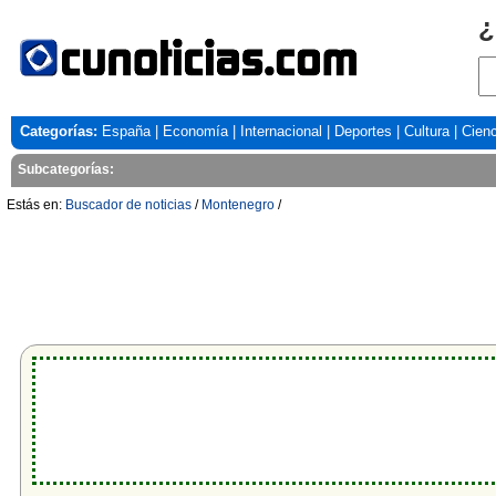
¿
Categorías:
España
|
Economía
|
Internacional
|
Deportes
|
Cultura
|
Cienc
Subcategorías:
Estás en:
Buscador de noticias
/
Montenegro
/