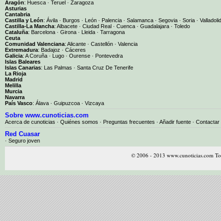
Aragón
:
Huesca
·
Teruel
·
Zaragoza
Asturias
Cantabria
Castilla y León
:
Ávila
·
Burgos
·
León
·
Palencia
·
Salamanca
·
Segovia
·
Soria
·
Valladoli
Castilla-La Mancha
:
Albacete
·
Ciudad Real
·
Cuenca
·
Guadalajara
·
Toledo
Cataluña
:
Barcelona
·
Girona
·
Lleida
·
Tarragona
Ceuta
Comunidad Valenciana
:
Alicante
·
Castellón
·
Valencia
Extremadura
:
Badajoz
·
Cáceres
Galicia
:
A Coruña
·
Lugo
·
Ourense
·
Pontevedra
Islas Baleares
Islas Canarias
:
Las Palmas
·
Santa Cruz De Tenerife
La Rioja
Madrid
Melilla
Murcia
Navarra
País Vasco
:
Álava
·
Guipuzcoa
·
Vizcaya
Sobre www.cunoticias.com
Acerca de cunoticias
·
Quiénes somos
·
Preguntas frecuentes
·
Añadir fuente
·
Contactar
Red Cuasar
· Seguro joven
© 2006 - 2013 www.cunoticias.com Tod