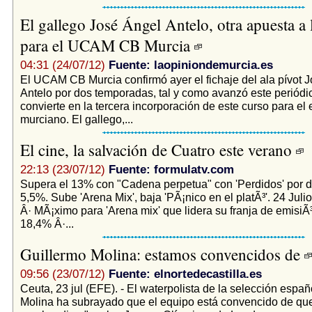
El gallego José Ángel Antelo, otra apuesta a 
para el UCAM CB Murcia
04:31 (24/07/12)
Fuente: laopiniondemurcia.es
­­El UCAM CB Murcia confirmó ayer el fichaje del ala pívot 
Antelo por dos temporadas, tal y como avanzó este periódic
convierte en la tercera incorporación de este curso para el
murciano. El gallego,...
El cine, la salvación de Cuatro este verano
22:13 (23/07/12)
Fuente: formulatv.com
Supera el 13% con "Cadena perpetua" con 'Perdidos' por d
5,5%. Sube 'Arena Mix', baja 'PÃ¡nico en el platÃ³'. 24 Julio
Â· MÃ¡ximo para 'Arena mix' que lidera su franja de emisiÃ
18,4% Â·...
Guillermo Molina: estamos convencidos de
09:56 (23/07/12)
Fuente: elnortedecastilla.es
Ceuta, 23 jul (EFE). - El waterpolista de la selección espa
Molina ha subrayado que el equipo está convencido de qu