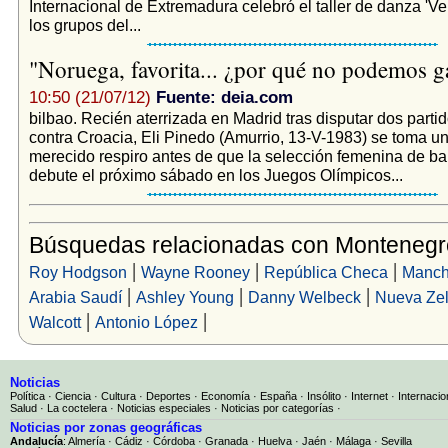
Internacional de Extremadura celebró el taller de danza 'Ve
los grupos del...
"Noruega, favorita... ¿por qué no podemos 
10:50 (21/07/12)
Fuente: deia.com
bilbao. Recién aterrizada en Madrid tras disputar dos parti
contra Croacia, Eli Pinedo (Amurrio, 13-V-1983) se toma 
merecido respiro antes de que la selección femenina de 
debute el próximo sábado en los Juegos Olímpicos...
Búsquedas relacionadas con Montenegr
|
|
|
Roy Hodgson
Wayne Rooney
República Checa
Manch
|
|
|
Arabia Saudí
Ashley Young
Danny Welbeck
Nueva Ze
|
|
Walcott
Antonio López
Noticias
Política
·
Ciencia
·
Cultura
·
Deportes
·
Economía
·
España
·
Insólito
·
Internet
·
Internacio
Salud
·
La coctelera
·
Noticias especiales
·
Noticias por categorías
·
Noticias por zonas geográficas
Andalucía
:
Almería
·
Cádiz
·
Córdoba
·
Granada
·
Huelva
·
Jaén
·
Málaga
·
Sevilla