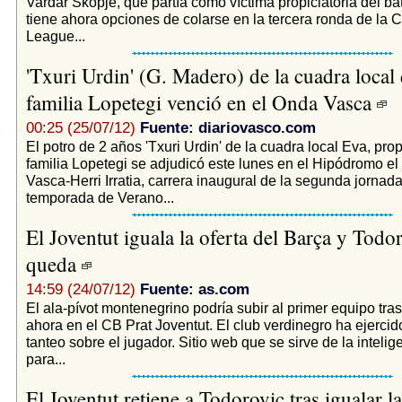
Vardar Skopje, que partía como víctima propiciatoria del ba
tiene ahora opciones de colarse en la tercera ronda de la
League...
'Txuri Urdin' (G. Madero) de la cuadra local 
familia Lopetegi venció en el Onda Vasca
00:25 (25/07/12)
Fuente: diariovasco.com
El potro de 2 años 'Txuri Urdin' de la cuadra local Eva, pro
familia Lopetegi se adjudicó este lunes en el Hipódromo e
Vasca-Herri Irratia, carrera inaugural de la segunda jornada
temporada de Verano...
El Joventut iguala la oferta del Barça y Todo
queda
14:59 (24/07/12)
Fuente: as.com
El ala-pívot montenegrino podría subir al primer equipo tras
ahora en el CB Prat Joventut. El club verdinegro ha ejercid
tanteo sobre el jugador. Sitio web que se sirve de la intelig
para...
El Joventut retiene a Todorovic tras igualar la