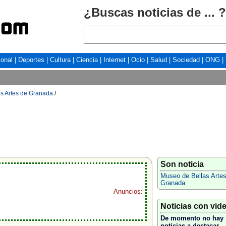
¿Buscas noticias de ... ?
ional
|
Deportes
|
Cultura
|
Ciencia
|
Internet
|
Ocio
|
Salud
|
Sociedad
|
ONG
|
s Artes de Granada
/
Son noticia
Museo de Bellas Artes
Granada
Anuncios:
Noticias con vid
De momento no hay
noticias a destacar