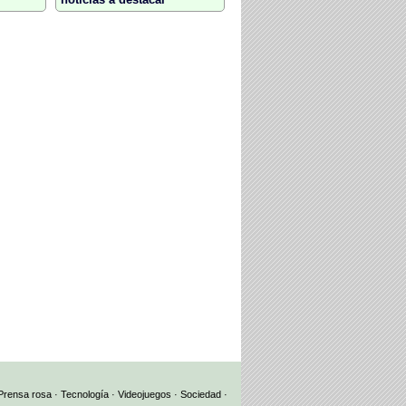
Prensa rosa
·
Tecnología
·
Videojuegos
·
Sociedad
·