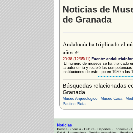
Noticias de Muse
de Granada
Andalucía ha triplicado el n
años
20:38 (12/05/11)
Fuente: andaluciainfo
El número de museos se ha triplicado e
la autonomía y recibió las competencias 
instituciones de este tipo en 1980 a las 1
Búsquedas relacionadas co
Granada
|
|
Museo Arqueológico
Museo Casa
Med
|
Paulino Plata
Noticias
Política
·
Ciencia
·
Cultura
·
Deportes
·
Economía
·
Salud
·
La coctelera
·
Noticias especiales
·
Noticias 