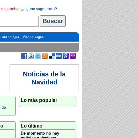
en pruebas
¿alguna sugerencia?
Tecnología
|
Videojuegos
Noticias de la
Navidad
Lo más popular
 de
eo
Lo último
De momento no hay
noticias a destacar