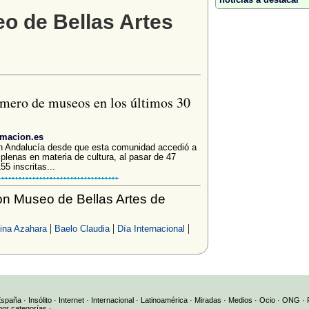
o de Bellas Artes
úmero de museos en los últimos 30
rmacion.es
n Andalucía desde que esta comunidad accedió a
plenas en materia de cultura, al pasar de 47
55 inscritas...
n Museo de Bellas Artes de
|
|
|
ina Azahara
Baelo Claudia
Día Internacional
España
·
Insólito
·
Internet
·
Internacional
·
Latinoamérica
·
Miradas
·
Medios
·
Ocio
·
ONG
·
por categorías
·