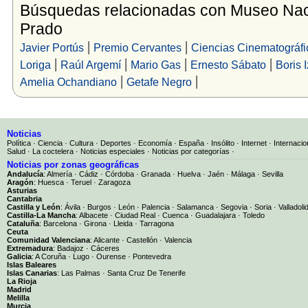
Búsquedas relacionadas con Museo Naci
Prado
|
|
Javier Portús
Premio Cervantes
Ciencias Cinematográfi
|
|
|
|
Loriga
Raúl Argemí
Mario Gas
Ernesto Sábato
Boris 
|
|
Amelia Ochandiano
Getafe Negro
Noticias
Política
·
Ciencia
·
Cultura
·
Deportes
·
Economía
·
España
·
Insólito
·
Internet
·
Internacio
Salud
·
La coctelera
·
Noticias especiales
·
Noticias por categorías
·
Noticias por zonas geográficas
Andalucía
:
Almería
·
Cádiz
·
Córdoba
·
Granada
·
Huelva
·
Jaén
·
Málaga
·
Sevilla
Aragón
:
Huesca
·
Teruel
·
Zaragoza
Asturias
Cantabria
Castilla y León
:
Ávila
·
Burgos
·
León
·
Palencia
·
Salamanca
·
Segovia
·
Soria
·
Valladoli
Castilla-La Mancha
:
Albacete
·
Ciudad Real
·
Cuenca
·
Guadalajara
·
Toledo
Cataluña
:
Barcelona
·
Girona
·
Lleida
·
Tarragona
Ceuta
Comunidad Valenciana
:
Alicante
·
Castellón
·
Valencia
Extremadura
:
Badajoz
·
Cáceres
Galicia
:
A Coruña
·
Lugo
·
Ourense
·
Pontevedra
Islas Baleares
Islas Canarias
:
Las Palmas
·
Santa Cruz De Tenerife
La Rioja
Madrid
Melilla
Murcia