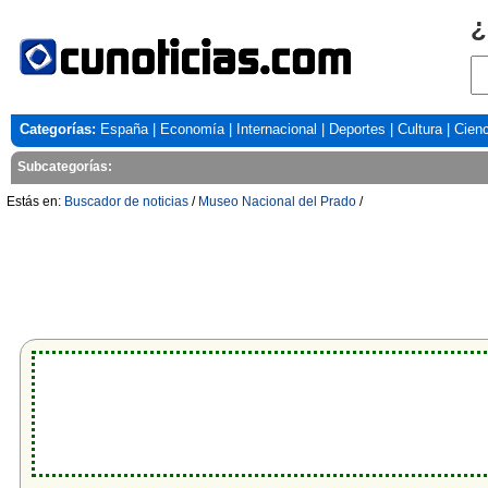
¿
Categorías:
España
|
Economía
|
Internacional
|
Deportes
|
Cultura
|
Cienc
Subcategorías:
Estás en:
Buscador de noticias
/
Museo Nacional del Prado
/