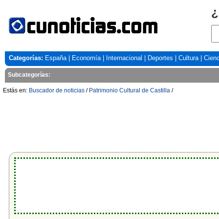
¿
Categorías:
España
|
Economía
|
Internacional
|
Deportes
|
Cultura
|
Cienc
Subcategorías:
Estás en:
Buscador de noticias
/
Patrimonio Cultural de Castilla
/