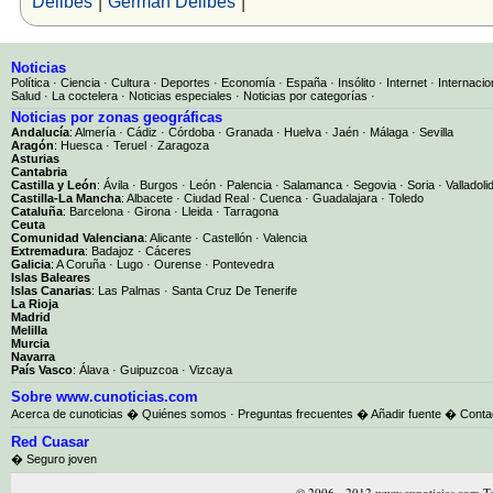
Delibes
Germán Delibes
Noticias
Política
·
Ciencia
·
Cultura
·
Deportes
·
Economía
·
España
·
Insólito
·
Internet
·
Internacio
Salud
·
La coctelera
·
Noticias especiales
·
Noticias por categorías
·
Noticias por zonas geográficas
Andalucía
:
Almería
·
Cádiz
·
Córdoba
·
Granada
·
Huelva
·
Jaén
·
Málaga
·
Sevilla
Aragón
:
Huesca
·
Teruel
·
Zaragoza
Asturias
Cantabria
Castilla y León
:
Ávila
·
Burgos
·
León
·
Palencia
·
Salamanca
·
Segovia
·
Soria
·
Valladoli
Castilla-La Mancha
:
Albacete
·
Ciudad Real
·
Cuenca
·
Guadalajara
·
Toledo
Cataluña
:
Barcelona
·
Girona
·
Lleida
·
Tarragona
Ceuta
Comunidad Valenciana
:
Alicante
·
Castellón
·
Valencia
Extremadura
:
Badajoz
·
Cáceres
Galicia
:
A Coruña
·
Lugo
·
Ourense
·
Pontevedra
Islas Baleares
Islas Canarias
:
Las Palmas
·
Santa Cruz De Tenerife
La Rioja
Madrid
Melilla
Murcia
Navarra
País Vasco
:
Álava
·
Guipuzcoa
·
Vizcaya
Sobre www.cunoticias.com
Acerca de cunoticias
�
Quiénes somos
·
Preguntas frecuentes
�
Añadir fuente
�
Conta
Red Cuasar
� Seguro joven
© 2006 - 2012 www.cunoticias.com To