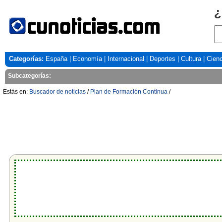
¿
Categorías:
España
|
Economía
|
Internacional
|
Deportes
|
Cultura
|
Cienc
Subcategorías:
Estás en:
Buscador de noticias
/
Plan de Formación Continua
/