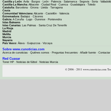
Castilla y León
:
Ávila
·
Burgos
·
León
·
Palencia
·
Salamanca
·
Segovia
·
Soria
·
Valladoli
Castilla-La Mancha
:
Albacete
·
Ciudad Real
·
Cuenca
·
Guadalajara
·
Toledo
Cataluña
:
Barcelona
·
Girona
·
Lleida
·
Tarragona
Ceuta
Comunidad Valenciana
:
Alicante
·
Castellón
·
Valencia
Extremadura
:
Badajoz
·
Cáceres
Galicia
:
A Coruña
·
Lugo
·
Ourense
·
Pontevedra
Islas Baleares
Islas Canarias
:
Las Palmas
·
Santa Cruz De Tenerife
La Rioja
Madrid
Melilla
Murcia
Navarra
País Vasco
:
Álava
·
Guipuzcoa
·
Vizcaya
Sobre www.cunoticias.com
Acerca de cunoticias
·
Quiénes somos
·
Preguntas frecuentes
·
Añadir fuente
·
Contactar
Red Cuasar
Toner HP · Noticias de fútbol · Noticias Murcia
© 2006 - 2011 www.cunoticias.com Tod