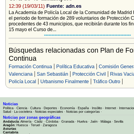
12:39 (19/03/11)
Fuente: adn.es
La Academia de Policía Local de la Comunidad de Madrid h
el periodo de formación de 289 voluntarios de Protección Ci
procedentes de 43 municipios, que recibirán durante los fin
15 mayo el Curso de...
Búsquedas relacionadas con Plan de F
Continua
|
|
Formación Continua
Política Educativa
Comisión Gener
|
|
|
Valenciana
San Sebastián
Protección Civil
Rivas Vaci
|
|
|
Policía Local
Urbanismo Finalmente
Tráfico Outro
Noticias
Política
·
Ciencia
·
Cultura
·
Deportes
·
Economía
·
España
·
Insólito
·
Internet
·
Internacio
Salud
·
La coctelera
·
Noticias especiales
·
Noticias por categorías
·
Noticias por zonas geográficas
Andalucía
:
Almería
·
Cádiz
·
Córdoba
·
Granada
·
Huelva
·
Jaén
·
Málaga
·
Sevilla
Aragón
:
Huesca
·
Teruel
·
Zaragoza
Asturias
Cantabria