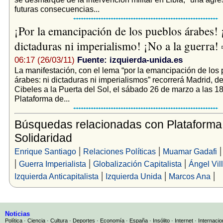
futuras consecuencias...
¡Por la emancipación de los pueblos árabes! 
dictaduras ni imperialismo! ¡No a la guerra!
06:17 (26/03/11)
Fuente: izquierda-unida.es
La manifestación, con el lema “por la emancipación de los
árabes: ni dictaduras ni imperialismos” recorrerá Madrid, d
Cibeles a la Puerta del Sol, el sábado 26 de marzo a las 18
Plataforma de...
Búsquedas relacionadas con Plataforma
Solidaridad
|
|
Enrique Santiago
Relaciones Políticas
Muamar Gadafi
|
|
|
Guerra Imperialista
Globalización Capitalista
Ángel Vil
|
|
|
Izquierda Anticapitalista
Izquierda Unida
Marcos Ana
Noticias
Política
·
Ciencia
·
Cultura
·
Deportes
·
Economía
·
España
·
Insólito
·
Internet
·
Internacio