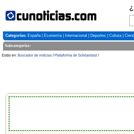
¿
Categorías:
España
|
Economía
|
Internacional
|
Deportes
|
Cultura
|
Cienc
Subcategorías:
Estás en:
Buscador de noticias
/
Plataforma de Solidaridad
/