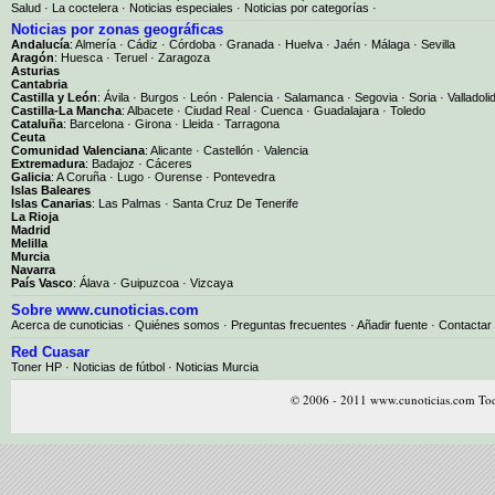
Salud
·
La coctelera
·
Noticias especiales
·
Noticias por categorías
·
Noticias por zonas geográficas
Andalucía
:
Almería
·
Cádiz
·
Córdoba
·
Granada
·
Huelva
·
Jaén
·
Málaga
·
Sevilla
Aragón
:
Huesca
·
Teruel
·
Zaragoza
Asturias
Cantabria
Castilla y León
:
Ávila
·
Burgos
·
León
·
Palencia
·
Salamanca
·
Segovia
·
Soria
·
Valladoli
Castilla-La Mancha
:
Albacete
·
Ciudad Real
·
Cuenca
·
Guadalajara
·
Toledo
Cataluña
:
Barcelona
·
Girona
·
Lleida
·
Tarragona
Ceuta
Comunidad Valenciana
:
Alicante
·
Castellón
·
Valencia
Extremadura
:
Badajoz
·
Cáceres
Galicia
:
A Coruña
·
Lugo
·
Ourense
·
Pontevedra
Islas Baleares
Islas Canarias
:
Las Palmas
·
Santa Cruz De Tenerife
La Rioja
Madrid
Melilla
Murcia
Navarra
País Vasco
:
Álava
·
Guipuzcoa
·
Vizcaya
Sobre www.cunoticias.com
Acerca de cunoticias
·
Quiénes somos
·
Preguntas frecuentes
·
Añadir fuente
·
Contactar
Red Cuasar
Toner HP · Noticias de fútbol · Noticias Murcia
© 2006 - 2011 www.cunoticias.com Tod