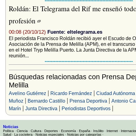
Roldán: El Telegrama del Rif me enseñó todo
profesión
00:08 (20/10/12)
Fuente: eltelegrama.es
El periodista Francisco Roldán recibió ayer el Escudo de O
Asociación de la Prensa de Melilla (APM), en el transcurs
en el Hotel Tryp Melilla Puerto. La Junta Directiva de la A
reunión...
Búsquedas relacionadas con Prensa Dep
Melilla
|
|
Avelino Gutiérrez
Ricardo Fernández
Ciudad Autónoma
|
|
|
Muñoz
Bernardo Castillo
Prensa Deportiva
Antonio Ca
|
|
|
Marín
Junta Directiva
Periodistas Deportivos
Noticias
Política
·
Ciencia
·
Cultura
·
Deportes
·
Economía
·
España
·
Insólito
·
Internet
·
Internacio
Salud
·
La coctelera
·
Noticias especiales
·
Noticias por categorías
·