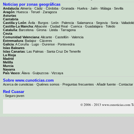
Noticias por zonas geográficas
Andalucía
:
Almería
·
Cádiz
·
Córdoba
·
Granada
·
Huelva
·
Jaén
·
Málaga
·
Sevilla
Aragón
:
Huesca
·
Teruel
·
Zaragoza
Asturias
Cantabria
Castilla y León
:
Ávila
·
Burgos
·
León
·
Palencia
·
Salamanca
·
Segovia
·
Soria
·
Valladoli
Castilla-La Mancha
:
Albacete
·
Ciudad Real
·
Cuenca
·
Guadalajara
·
Toledo
Cataluña
:
Barcelona
·
Girona
·
Lleida
·
Tarragona
Ceuta
Comunidad Valenciana
:
Alicante
·
Castellón
·
Valencia
Extremadura
:
Badajoz
·
Cáceres
Galicia
:
A Coruña
·
Lugo
·
Ourense
·
Pontevedra
Islas Baleares
Islas Canarias
:
Las Palmas
·
Santa Cruz De Tenerife
La Rioja
Madrid
Melilla
Murcia
Navarra
País Vasco
:
Álava
·
Guipuzcoa
·
Vizcaya
Sobre www.cunoticias.com
Acerca de cunoticias
·
Quiénes somos
·
Preguntas frecuentes
·
Añadir fuente
·
Contactar
Red Cuasar
· Seguro joven
© 2006 - 2013 www.cunoticias.com To