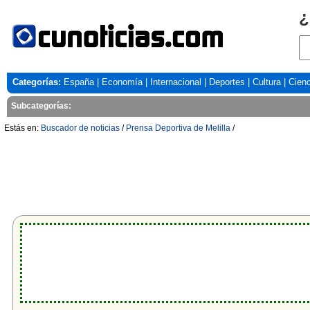
¿
Categorías:
España
|
Economía
|
Internacional
|
Deportes
|
Cultura
|
Cienc
Subcategorías:
Estás en:
Buscador de noticias
/
Prensa Deportiva de Melilla
/