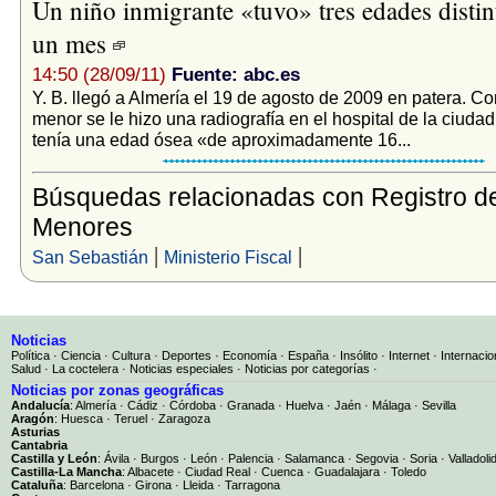
Un niño inmigrante «tuvo» tres edades distin
un mes
14:50 (28/09/11)
Fuente: abc.es
Y. B. llegó a Almería el 19 de agosto de 2009 en patera. C
menor se le hizo una radiografía en el hospital de la ciudad
tenía una edad ósea «de aproximadamente 16...
Búsquedas relacionadas con Registro d
Menores
|
|
San Sebastián
Ministerio Fiscal
Noticias
Política
·
Ciencia
·
Cultura
·
Deportes
·
Economía
·
España
·
Insólito
·
Internet
·
Internacio
Salud
·
La coctelera
·
Noticias especiales
·
Noticias por categorías
·
Noticias por zonas geográficas
Andalucía
:
Almería
·
Cádiz
·
Córdoba
·
Granada
·
Huelva
·
Jaén
·
Málaga
·
Sevilla
Aragón
:
Huesca
·
Teruel
·
Zaragoza
Asturias
Cantabria
Castilla y León
:
Ávila
·
Burgos
·
León
·
Palencia
·
Salamanca
·
Segovia
·
Soria
·
Valladoli
Castilla-La Mancha
:
Albacete
·
Ciudad Real
·
Cuenca
·
Guadalajara
·
Toledo
Cataluña
:
Barcelona
·
Girona
·
Lleida
·
Tarragona