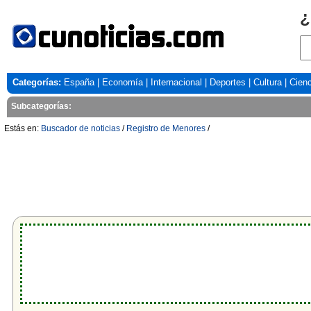
¿
Categorías:
España
|
Economía
|
Internacional
|
Deportes
|
Cultura
|
Cienc
Subcategorías:
Estás en:
Buscador de noticias
/
Registro de Menores
/