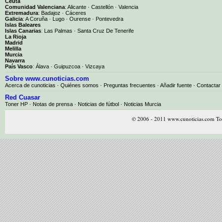
Ceuta
Comunidad Valenciana
:
Alicante
·
Castellón
·
Valencia
Extremadura
:
Badajoz
·
Cáceres
Galicia
:
A Coruña
·
Lugo
·
Ourense
·
Pontevedra
Islas Baleares
Islas Canarias
:
Las Palmas
·
Santa Cruz De Tenerife
La Rioja
Madrid
Melilla
Murcia
Navarra
País Vasco
:
Álava
·
Guipuzcoa
·
Vizcaya
Sobre www.cunoticias.com
Acerca de cunoticias
·
Quiénes somos
·
Preguntas frecuentes
·
Añadir fuente
·
Contactar
Red Cuasar
Toner HP · Notas de prensa · Noticias de fútbol · Noticias Murcia
© 2006 - 2011 www.cunoticias.com Tod