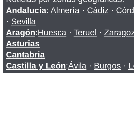
Andalucía
:
Almería
·
Cádiz
·
Cór
·
Sevilla
Aragón
:
Huesca
·
Teruel
·
Zarago
Asturias
Cantabria
Castilla y León
:
Ávila
·
Burgos
·
L
Soria
·
Valladolid
·
Zamora
Castilla-La Mancha
:
Albacete
·
C
Toledo
Cataluña
:
Barcelona
·
Girona
·
Lle
Ceuta
Comunidad Valenciana
:
Alicante