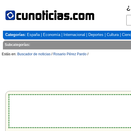
¿
Categorías:
España
|
Economía
|
Internacional
|
Deportes
|
Cultura
|
Cienc
Subcategorías:
Estás en:
Buscador de noticias
/
Rosario Pérez Pardo
/