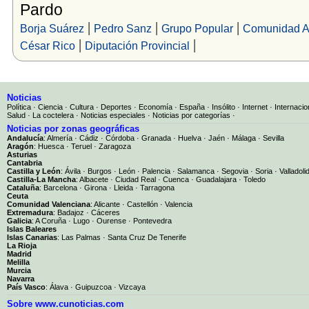
Pardo
|
|
|
Borja Suárez
Pedro Sanz
Grupo Popular
Comunidad 
|
|
César Rico
Diputación Provincial
Noticias
Política
·
Ciencia
·
Cultura
·
Deportes
·
Economía
·
España
·
Insólito
·
Internet
·
Internacio
Salud
·
La coctelera
·
Noticias especiales
·
Noticias por categorías
·
Noticias por zonas geográficas
Andalucía
:
Almería
·
Cádiz
·
Córdoba
·
Granada
·
Huelva
·
Jaén
·
Málaga
·
Sevilla
Aragón
:
Huesca
·
Teruel
·
Zaragoza
Asturias
Cantabria
Castilla y León
:
Ávila
·
Burgos
·
León
·
Palencia
·
Salamanca
·
Segovia
·
Soria
·
Valladoli
Castilla-La Mancha
:
Albacete
·
Ciudad Real
·
Cuenca
·
Guadalajara
·
Toledo
Cataluña
:
Barcelona
·
Girona
·
Lleida
·
Tarragona
Ceuta
Comunidad Valenciana
:
Alicante
·
Castellón
·
Valencia
Extremadura
:
Badajoz
·
Cáceres
Galicia
:
A Coruña
·
Lugo
·
Ourense
·
Pontevedra
Islas Baleares
Islas Canarias
:
Las Palmas
·
Santa Cruz De Tenerife
La Rioja
Madrid
Melilla
Murcia
Navarra
País Vasco
:
Álava
·
Guipuzcoa
·
Vizcaya
Sobre www.cunoticias.com