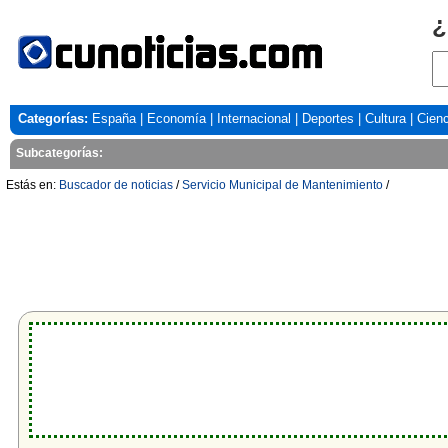
¿
Categorías:
España
|
Economía
|
Internacional
|
Deportes
|
Cultura
|
Cienc
Subcategorías:
Estás en:
Buscador de noticias
/
Servicio Municipal de Mantenimiento
/