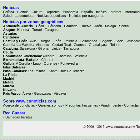
Noticias
Política
·
Ciencia
·
Cultura
·
Deportes
·
Economía
·
España
·
Insólito
·
Internet
·
Internacio
Salud
·
La coctelera
·
Noticias especiales
·
Noticias por categorías
·
Noticias por zonas geográficas
Andalucía
:
Almería
·
Cádiz
·
Córdoba
·
Granada
·
Huelva
·
Jaén
·
Málaga
·
Sevilla
Aragón
:
Huesca
·
Teruel
·
Zaragoza
Asturias
Cantabria
Castilla y León
:
Ávila
·
Burgos
·
León
·
Palencia
·
Salamanca
·
Segovia
·
Soria
·
Valladoli
Castilla-La Mancha
:
Albacete
·
Ciudad Real
·
Cuenca
·
Guadalajara
·
Toledo
Cataluña
:
Barcelona
·
Girona
·
Lleida
·
Tarragona
Ceuta
Comunidad Valenciana
:
Alicante
·
Castellón
·
Valencia
Extremadura
:
Badajoz
·
Cáceres
Galicia
:
A Coruña
·
Lugo
·
Ourense
·
Pontevedra
Islas Baleares
Islas Canarias
:
Las Palmas
·
Santa Cruz De Tenerife
La Rioja
Madrid
Melilla
Murcia
Navarra
País Vasco
:
Álava
·
Guipuzcoa
·
Vizcaya
Sobre www.cunoticias.com
Acerca de cunoticias
·
Quiénes somos
·
Preguntas frecuentes
·
Añadir fuente
·
Contactar
Red Cuasar
· Llamadas baratas
© 2006 - 2013 www.cunoticias.com Tod