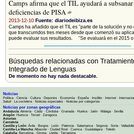
Camps afirma que el TIL ayudará a subsanar 
deficiencias de PISA
2013-12-10
Fuente: diariodeibiza.es
Camps ha añadido que el TIL es "parte de la solución y no
que transcurridos tres meses desde que comenzó su aplica
puede evaluar sus resultados. "Se evaluará en el 2015 o 
Búsquedas relacionadas con Tratamient
Integrado de Lenguas
De momento no hay nada destacable.
Noticias
Política
·
Ciencia
·
Cultura
·
Deportes
·
Economía
·
España
·
Insólito
·
Internet
·
Internacio
Salud
·
La coctelera
·
Noticias especiales
·
Noticias por categorías
·
Noticias por zonas geográficas
Andalucía
:
Almería
·
Cádiz
·
Córdoba
·
Granada
·
Huelva
·
Jaén
·
Málaga
·
Sevilla
Aragón
:
Huesca
·
Teruel
·
Zaragoza
Asturias
Cantabria
Castilla y León
:
Ávila
·
Burgos
·
León
·
Palencia
·
Salamanca
·
Segovia
·
Soria
·
Valladoli
Castilla-La Mancha
:
Albacete
·
Ciudad Real
·
Cuenca
·
Guadalajara
·
Toledo
Cataluña
:
Barcelona
·
Girona
·
Lleida
·
Tarragona