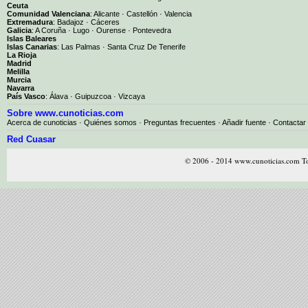
Ceuta
Comunidad Valenciana
:
Alicante
·
Castellón
·
Valencia
Extremadura
:
Badajoz
·
Cáceres
Galicia
:
A Coruña
·
Lugo
·
Ourense
·
Pontevedra
Islas Baleares
Islas Canarias
:
Las Palmas
·
Santa Cruz De Tenerife
La Rioja
Madrid
Melilla
Murcia
Navarra
País Vasco
:
Álava
·
Guipuzcoa
·
Vizcaya
Sobre www.cunoticias.com
Acerca de cunoticias
·
Quiénes somos
·
Preguntas frecuentes
·
Añadir fuente
·
Contactar
Red Cuasar
© 2006 - 2014 www.cunoticias.com To