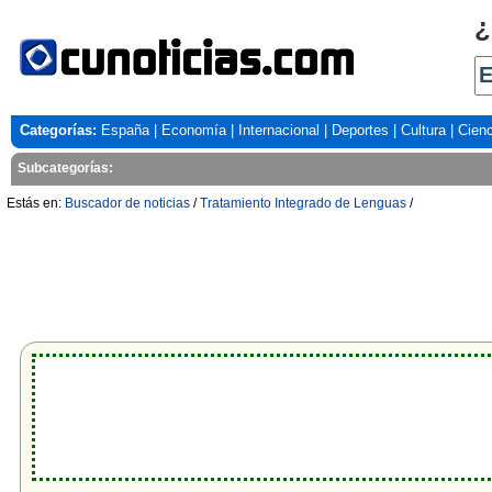
¿
Categorías:
España
|
Economía
|
Internacional
|
Deportes
|
Cultura
|
Cienc
Subcategorías:
Estás en:
Buscador de noticias
/
Tratamiento Integrado de Lenguas
/