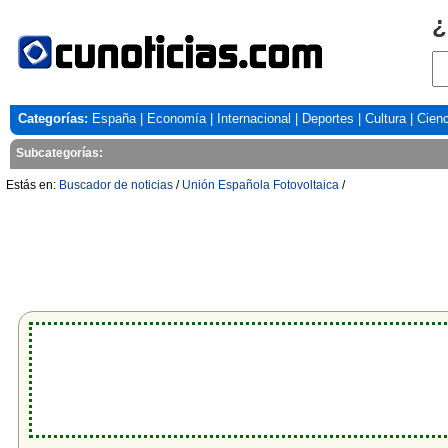
¿
Categorías:
España
|
Economía
|
Internacional
|
Deportes
|
Cultura
|
Cienc
Subcategorías:
Estás en:
Buscador de noticias
/
Unión Española Fotovoltaica
/