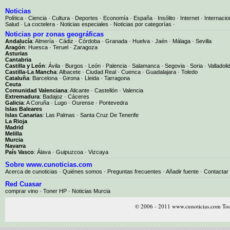
Noticias
Política
·
Ciencia
·
Cultura
·
Deportes
·
Economía
·
España
·
Insólito
·
Internet
·
Internacio
Salud
·
La coctelera
·
Noticias especiales
·
Noticias por categorías
·
Noticias por zonas geográficas
Andalucía
:
Almería
·
Cádiz
·
Córdoba
·
Granada
·
Huelva
·
Jaén
·
Málaga
·
Sevilla
Aragón
:
Huesca
·
Teruel
·
Zaragoza
Asturias
Cantabria
Castilla y León
:
Ávila
·
Burgos
·
León
·
Palencia
·
Salamanca
·
Segovia
·
Soria
·
Valladoli
Castilla-La Mancha
:
Albacete
·
Ciudad Real
·
Cuenca
·
Guadalajara
·
Toledo
Cataluña
:
Barcelona
·
Girona
·
Lleida
·
Tarragona
Ceuta
Comunidad Valenciana
:
Alicante
·
Castellón
·
Valencia
Extremadura
:
Badajoz
·
Cáceres
Galicia
:
A Coruña
·
Lugo
·
Ourense
·
Pontevedra
Islas Baleares
Islas Canarias
:
Las Palmas
·
Santa Cruz De Tenerife
La Rioja
Madrid
Melilla
Murcia
Navarra
País Vasco
:
Álava
·
Guipuzcoa
·
Vizcaya
Sobre www.cunoticias.com
Acerca de cunoticias
·
Quiénes somos
·
Preguntas frecuentes
·
Añadir fuente
·
Contactar
Red Cuasar
comprar vino · Toner HP · Noticias Murcia
© 2006 - 2011 www.cunoticias.com Tod