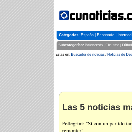
Categorías:
España
|
Economía
|
Internac
Subcategorías:
Baloncesto
|
Ciclismo
|
Fútbol
Estás en:
Buscador de noticias
/
Noticias de De
Las 5 noticias m
Pellegrini: "Si con un partido 
remontar".