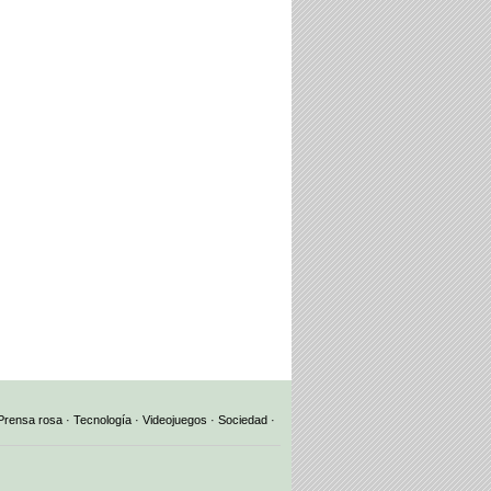
Prensa rosa
·
Tecnología
·
Videojuegos
·
Sociedad
·