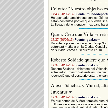
Colotto: "Nuestro objetivo e
17:43 (20/02/13)
Fuente: mundodeport
Ha apuntado también que con los últimos
están contentos por ver que pueden "ir e
La llegada del entrenador mexicano ha sid
Quini: Creo que Villa se reti
17:37 (20/02/13)
Fuente: goal.com
Durante la presentación en el Camp Nou de
estrenará mañana en la Ciudad Condal 
de su vida -como el secuestro en su...
Roberto Soldado quiere que 
17:37 (20/02/13)
Fuente: goal.com
Roberto Soldado , delantero del Valencia
entrenador Ernesto Valverde es una decis
reconoció que el vestuario estaría encant
Alexis Sánchez y Muriel, alte
Juventus
17:37 (20/02/13)
Fuente: goal.com
Es que detrás de Suárez también está e
millones de euros para darle un gran gus
alemanes a partir de mitad de año. Según