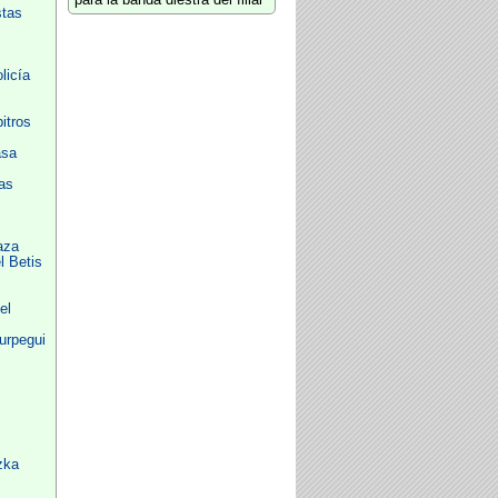
para la banda diestra del filial
stas
licía
itros
asa
as
aza
l Betis
el
urpegui
zka