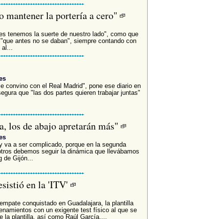
o mantener la portería a cero"
eces tenemos la suerte de nuestro lado", como que
 "que antes no se daban", siempre contando con
al...
es
e convino con el Real Madrid", pone ese diario en
segura que "las dos partes quieren trabajar juntas"
a, los de abajo apretarán más"
es
 y va a ser complicado, porque en la segunda
otros debemos seguir la dinámica que llevábamos
 de Gijón...
sistió en la 'ITV'
mpate conquistado en Guadalajara, la plantilla
enamientos con un exigente test físico al que se
la plantilla, así como Raúl García,...