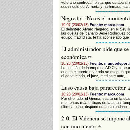
veterano centrocampista, que estaba si
desvinculó del Almería y ha firmado hast
Negredo: "No es el momento 
19:07 (20/02/13)
Fuente: marca.com
El delantero Álvaro Negredo, en el Sevill
las quejas del canario Jesé Rodríguez por
equipo madridista, le ha aconsejado que 
El administrador pide que se 
económica
18:23 (20/02/13)
Fuente: mundodeport
La petición de la empresa AD Cryex se a
que en el cuarto apartado se asegura que
el concursado, el juez, mediante auto,...
Luso causa baja pararecibir 
18:23 (20/02/13)
Fuente: marca.com
Por otro lado, el Girona, cuarto en la cla
momentos más críticos de la actual temp
últimos ocho, dispone de un calendario..
2-0: El Valencia se impone a
con uno menos