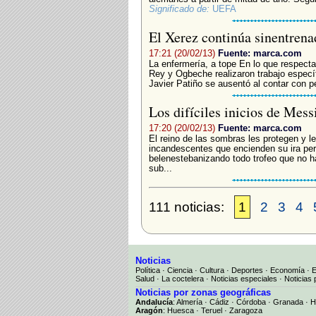
Significado de:
UEFA
El Xerez continúa sinentrena
17:21 (20/02/13)
Fuente: marca.com
La enfermería, a tope En lo que respecta
Rey y Ogbeche realizaron trabajo específi
Javier Patiño se ausentó al contar con pe
Los difíciles inicios de Mess
17:20 (20/02/13)
Fuente: marca.com
El reino de las sombras les protegen y le
incandescentes que encienden su ira per
belenestebanizando todo trofeo que no ha
sub...
111 noticias:
1
2
3
4
Noticias
Política
·
Ciencia
·
Cultura
·
Deportes
·
Economía
·
Salud
·
La coctelera
·
Noticias especiales
·
Noticias 
Noticias por zonas geográficas
Andalucía
:
Almería
·
Cádiz
·
Córdoba
·
Granada
·
H
Aragón
:
Huesca
·
Teruel
·
Zaragoza