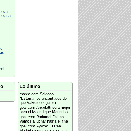
anova
coiana
l
n
e
lo
Las
del
eo
Lo último
marca.com
Soldado:
"Estaríamos encantados de
que Valverde siguiera"
goal.com
Ancelotti será mejor
para el Madrid que Mourinho
goal.com
Radamel Falcao:
Vamos a luchar hasta el final
goal.com
Ayoze: El Real
Madrid siempre sale a ganar