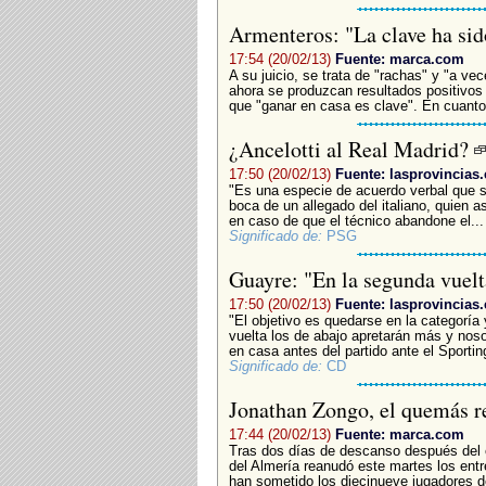
Armenteros: "La clave ha sid
17:54 (20/02/13)
Fuente: marca.com
A su juicio, se trata de "rachas" y "a v
ahora se produzcan resultados positivos
que "ganar en casa es clave". En cuanto 
¿Ancelotti al Real Madrid?
17:50 (20/02/13)
Fuente: lasprovincias.
"Es una especie de acuerdo verbal que s
boca de un allegado del italiano, quien a
en caso de que el técnico abandone el...
Significado de:
PSG
Guayre: "En la segunda vuelt
17:50 (20/02/13)
Fuente: lasprovincias.
"El objetivo es quedarse en la categoría
vuelta los de abajo apretarán más y nos
en casa antes del partido ante el Sporting
Significado de:
CD
Jonathan Zongo, el quemás re
17:44 (20/02/13)
Fuente: marca.com
Tras dos días de descanso después del e
del Almería reanudó este martes los entr
han sometido los diecinueve jugadores de 