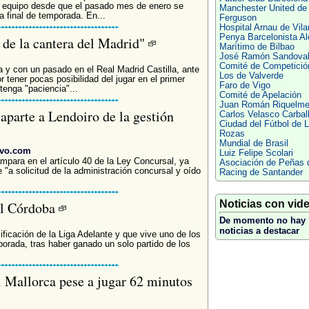
n equipo desde que el pasado mes de enero se
Manchester United de
a final de temporada. En...
Ferguson
Hospital Arnau de Vil
Penya Barcelonista Al
de la cantera del Madrid"
Marítimo de Bilbao
José Ramón Sandova
Comité de Competició
a y con un pasado en el Real Madrid Castilla, ante
Los de Valverde
 tener pocas posibilidad del jugar en el primer
Faro de Vigo
tenga "paciencia"...
Comité de Apelación
Juan Román Riquelm
aparte a Lendoiro de la gestión
Carlos Velasco Carbal
Ciudad del Fútbol de 
Rozas
Mundial de Brasil
ivo.com
Luiz Felipe Scolari
mpara en el artículo 40 de la Ley Concursal, ya
Asociación de Peñas 
 "a solicitud de la administración concursal y oído
Racing de Santander
Noticias con vid
al Córdoba
De momento no hay
noticias a destacar
sificación de la Liga Adelante y que vive uno de los
orada, tras haber ganado un solo partido de los
.
l Mallorca pese a jugar 62 minutos