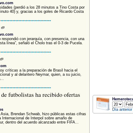
ivo.com
rsidades (perdió a los 28 minutos a Tino Costa por
minuto 40) y, gracias a los goles de Ricardo Costa
o
ivo.com
 respondió con jerarquía, con presencia, con una
ta línea”, señaló el Cholo tras el 0-3 de Pucela.
.com
hoy críticas a la preparación de Brasil hacia el
cional y al delantero Neymar, quien, a su juicio,
...
e futbolistas ha recibido ofertas
Hemerotec
es
Día anterior
n Asia, Brendan Schwab, hizo públicas estas cifras
a Internacional de Interpol sobre amaño de
, dentro del acuerdo alcanzado entre FIFA...