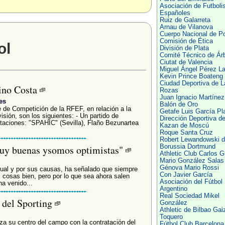
Asociación de Futboli
Españoles
Ruiz de Galarreta
Arnau de Vilanova
Cuerpo Nacional de Po
Comisión de Ética
ol
División de Plata
Comité Técnico de Árb
Ciutat de Valencia
Miguel Ángel Pérez L
Kevin Prince Boateng
Ciudad Deportiva de L
Tino Costa
Rozas
Juan Ignacio Martínez
es
Balón de Oro
 de Competición de la RFEF, en relación a la
Getafe Luis García Pl
isión, son los siguientes: - Un partido de
Dirección Deportiva de
aciones: "SPAHIC" (Sevilla), Flaño Bezunartea
Kazan de Moscú
Roque Santa Cruz
Robert Lewandowski d
Borussia Dortmund
muy buenas ysomos optimistas"
Athletic Club Carlos G
Mario González Salas
Génova Mario Rossi
ual y por sus causas, ha señalado que siempre
Con Javier García
s cosas bien, pero por lo que sea ahora salen
Asociación del Fútbol
a venido...
Argentino
Real Sociedad Mikel
 del Sporting
González
Athletic de Bilbao Gai
Toquero
za su centro del campo con la contratación del
Fútbol Club Barcelona