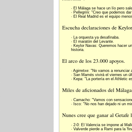
· El Málaga se hace un lío pero sale
· Pellegrini: "Creo que podemos dar 
· El Real Madrid es el equipo menos
Escucha declaraciones de Keylor
· La orquesta ya desafinaba.
· El maratón del Levante.
· Keylor Navas: Queremos hacer un 
historia.
El arco de los 23.000 apoyos.
· Agirretxe: "No vamos a renunciar a
· San Mamés vivirá el viernes un úl
· Kepa: "La portería en el Athletic e
Miles de aficionados del Málaga
· Camacho: "Vamos con sensacione
· Isco: "No nos han dejado ni un min
Nunes cree que ganar al Getafe 
· 2-0: El Valencia se impone al Ma
· Valverde pierde a Rami para la 'fina