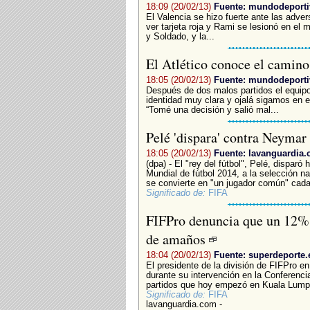
18:09 (20/02/13)
Fuente: mundodeport
El Valencia se hizo fuerte ante las adve
ver tarjeta roja y Rami se lesionó en el 
y Soldado, y la...
El Atlético conoce el camin
18:05 (20/02/13)
Fuente: mundodeport
Después de dos malos partidos el equipo
identidad muy clara y ojalá sigamos en es
“Tomé una decisión y salió mal...
Pelé 'dispara' contra Neymar
18:05 (20/02/13)
Fuente: lavanguardia
(dpa) - El "rey del fútbol", Pelé, disparó 
Mundial de fútbol 2014, a la selección na
se convierte en "un jugador común" cada
Significado de:
FIFA
FIFPro denuncia que un 12% d
de amaños
18:04 (20/02/13)
Fuente: superdeporte.
El presidente de la división de FIFPro e
durante su intervención en la Conferenci
partidos que hoy empezó en Kuala Lumpur
Significado de:
FIFA
lavanguardia.com -