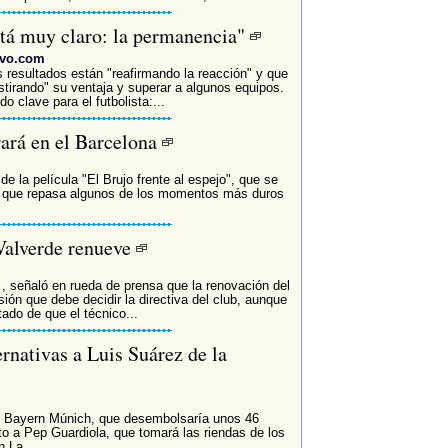
stá muy claro: la permanencia"
ivo.com
 resultados están "reafirmando la reacción" y que
stirando" su ventaja y superar a algunos equipos.
o clave para el futbolista:...
rará en el Barcelona
 la película "El Brujo frente al espejo", que se
y que repasa algunos de los momentos más duros
Valverde renueve
 , señaló en rueda de prensa que la renovación del
ión que debe decidir la directiva del club, aunque
ado de que el técnico...
rnativas a Luis Suárez de la
l Bayern Múnich, que desembolsaría unos 46
to a Pep Guardiola, que tomará las riendas de los
 La...