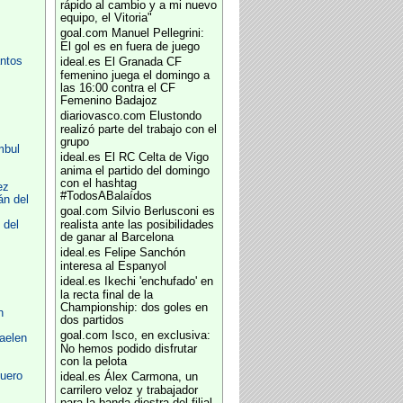
rápido al cambio y a mi nuevo
equipo, el Vitoria"
goal.com
Manuel Pellegrini:
El gol es en fuera de juego
ntos
ideal.es
El Granada CF
femenino juega el domingo a
las 16:00 contra el CF
Femenino Badajoz
diariovasco.com
Elustondo
realizó parte del trabajo con el
grupo
mbul
ideal.es
El RC Celta de Vigo
anima el partido del domingo
con el hashtag
ez
#TodosABalaídos
án del
goal.com
Silvio Berlusconi es
 del
realista ante las posibilidades
de ganar al Barcelona
ideal.es
Felipe Sanchón
interesa al Espanyol
ideal.es
Ikechi 'enchufado' en
la recta final de la
Championship: dos goles en
n
dos partidos
goal.com
Isco, en exclusiva:
aelen
No hemos podido disfrutar
con la pelota
uero
ideal.es
Álex Carmona, un
carrilero veloz y trabajador