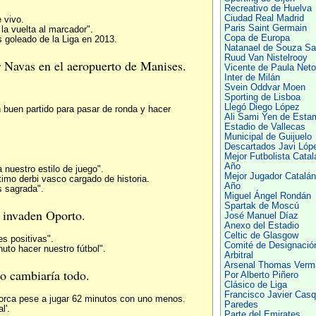
Recreativo de Huelva
Ciudad Real Madrid
 vivo.
Paris Saint Germain
la vuelta al marcador".
Copa de Europa
 goleado de la Liga en 2013.
Natanael de Souza Sa
Ruud Van Nistelrooy
 Navas en el aeropuerto de Manises.
Vicente de Paula Neto
Inter de Milán
Svein Oddvar Moen
Sporting de Lisboa
Llegó Diego López
buen partido para pasar de ronda y hacer
Ali Sami Yen de Esta
Estadio de Vallecas
Municipal de Guijuelo
Descartados Javi Lóp
Mejor Futbolista Catal
Año
 nuestro estilo de juego".
Mejor Jugador Catalán
timo derbi vasco cargado de historia.
Año
s sagrada".
Miguel Ángel Rondán
Spartak de Moscú
 invaden Oporto.
José Manuel Díaz
Anexo del Estadio
Celtic de Glasgow
s positivas".
Comité de Designació
uto hacer nuestro fútbol".
Arbitral
Arsenal Thomas Verm
lo cambiaría todo.
Por Alberto Piñero
Clásico de Liga
Francisco Javier Casq
llorca pese a jugar 62 minutos con uno menos.
Paredes
l'.
Parte del Emirates