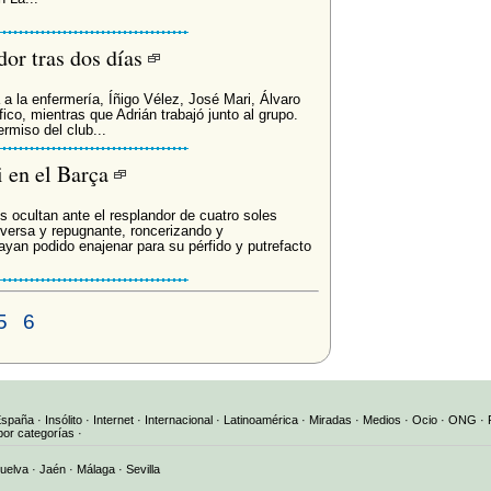
dor tras dos días
 a la enfermería, Íñigo Vélez, José Mari, Álvaro
co, mientras que Adrián trabajó junto al grupo.
rmiso del club...
i en el Barça
s ocultan ante el resplandor de cuatro soles
versa y repugnante, roncerizando y
yan podido enajenar para su pérfido y putrefacto
5
6
España
·
Insólito
·
Internet
·
Internacional
·
Latinoamérica
·
Miradas
·
Medios
·
Ocio
·
ONG
·
por categorías
·
uelva
·
Jaén
·
Málaga
·
Sevilla