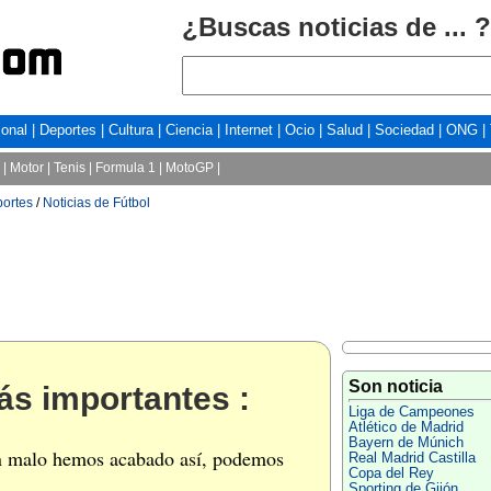
¿Buscas noticias de ... ?
ional
|
Deportes
|
Cultura
|
Ciencia
|
Internet
|
Ocio
|
Salud
|
Sociedad
|
ONG
|
|
Motor
|
Tenis
|
Formula 1
|
MotoGP
|
portes
/
Noticias de Fútbol
Son noticia
ás importantes :
Liga de Campeones
Atlético de Madrid
Bayern de Múnich
tan malo hemos acabado así, podemos
Real Madrid Castilla
Copa del Rey
Sporting de Gijón