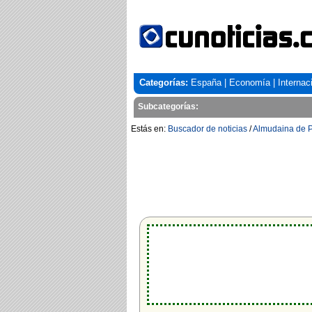
Categorías:
España
|
Economía
|
Internac
Subcategorías:
Estás en:
Buscador de noticias
/
Almudaina de 