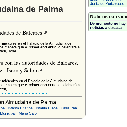
Junta de Portavoces
udaina de Palma
Noticias con vid
De momento no hay
noticias a destacar
ridades de Baleares
 miércoles en el Palacio de la Almudaina de
de manera que el primer encuentro lo celebrará a
ern, José...
s con las autoridades de Baleares,
er, Isern y Salom
e miércoles en el Palacio de la Almudaina de
de manera que el primer encuentro lo celebrará a
ern,...
on Almudaina de Palma
|
|
|
|
ipe
Infanta Cristina
Infanta Elena
Casa Real
|
|
Municipal
María Salom