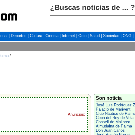
¿Buscas noticias de ... ?
ional
|
Deportes
|
Cultura
|
Ciencia
|
Internet
|
Ocio
|
Salud
|
Sociedad
|
ONG
|
Palma
/
Son noticia
José Luis Rodríguez Z
Palacio de Marivent
Club Náutico de Palm
Anuncios:
Copa del Rey de Vela
Consell de Mallorca
Almudaina de Palma
Don Juan Carlos
José Ramón Bauzá