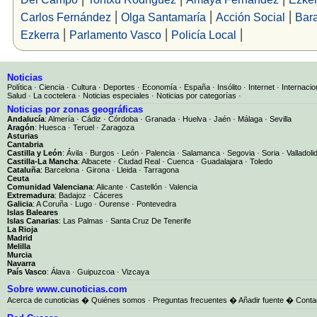
|
|
|
Carlos Fernández
Olga Santamaría
Acción Social
Bar
|
|
|
Ezkerra
Parlamento Vasco
Policía Local
Noticias
Política
·
Ciencia
·
Cultura
·
Deportes
·
Economía
·
España
·
Insólito
·
Internet
·
Internacio
Salud
·
La coctelera
·
Noticias especiales
·
Noticias por categorías
·
Noticias por zonas geográficas
Andalucía
:
Almería
·
Cádiz
·
Córdoba
·
Granada
·
Huelva
·
Jaén
·
Málaga
·
Sevilla
Aragón
:
Huesca
·
Teruel
·
Zaragoza
Asturias
Cantabria
Castilla y León
:
Ávila
·
Burgos
·
León
·
Palencia
·
Salamanca
·
Segovia
·
Soria
·
Valladoli
Castilla-La Mancha
:
Albacete
·
Ciudad Real
·
Cuenca
·
Guadalajara
·
Toledo
Cataluña
:
Barcelona
·
Girona
·
Lleida
·
Tarragona
Ceuta
Comunidad Valenciana
:
Alicante
·
Castellón
·
Valencia
Extremadura
:
Badajoz
·
Cáceres
Galicia
:
A Coruña
·
Lugo
·
Ourense
·
Pontevedra
Islas Baleares
Islas Canarias
:
Las Palmas
·
Santa Cruz De Tenerife
La Rioja
Madrid
Melilla
Murcia
Navarra
País Vasco
:
Álava
·
Guipuzcoa
·
Vizcaya
Sobre www.cunoticias.com
Acerca de cunoticias
�
Quiénes somos
·
Preguntas frecuentes
�
Añadir fuente
�
Conta