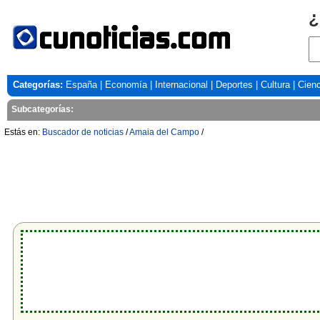
¿
Categorías:
España
|
Economía
|
Internacional
|
Deportes
|
Cultura
|
Cienc
Subcategorías:
Estás en:
Buscador de noticias
/
Amaia del Campo
/