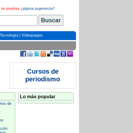
en pruebas
¿alguna sugerencia?
Tecnología
|
Videojuegos
Cursos de
periodismo
Lo más popular
rios de
e
no
cción
rios