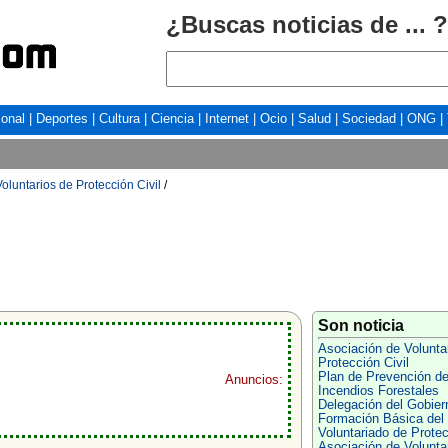
¿Buscas noticias de ... ?
ional
|
Deportes
|
Cultura
|
Ciencia
|
Internet
|
Ocio
|
Salud
|
Sociedad
|
ONG
|
oluntarios de Protección Civil
/
Son noticia
Asociación de Volunta
Protección Civil
Plan de Prevención d
Anuncios:
Incendios Forestales
Delegación del Gobier
Formación Básica del
Voluntariado de Prote
Asociación de Volunta