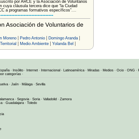
suscrito por ARCE y la Asociación de Voluntarios
 cuya cláusula tercera dice que “la Ciudad
CC a programas formativos específicos”....
n Asociación de Voluntarios de
|
|
|
n Moreno
Pedro Antonio
Domingo Aranda
|
|
|
Territorial
Medio Ambiente
Yolanda Bel
España
·
Insólito
·
Internet
·
Internacional
·
Latinoamérica
·
Miradas
·
Medios
·
Ocio
·
ONG
·
por categorías
·
uelva
·
Jaén
·
Málaga
·
Sevilla
alamanca
·
Segovia
·
Soria
·
Valladolid
·
Zamora
ca
·
Guadalajara
·
Toledo
cia
e