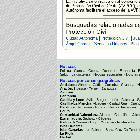
La iniciativa se enmarca en el convenio 
de Protección Civil de Ceuta (AVPCC), en
Autónoma facilitará el acceso de la AVP
Búsquedas relacionadas co
Protección Civil
|
|
Ciudad Autónoma
Protección Civil
Jua
|
|
Ángel Gómez
Servicios Urbanos
Plan 
Noticias
Política
·
Ciencia
·
Cultura
·
Deportes
·
Economía
·
Salud
·
La coctelera
·
Noticias especiales
·
Noticias 
Noticias por zonas geográficas
Andalucía
:
Almería
·
Cádiz
·
Córdoba
·
Granada
·
H
Aragón
:
Huesca
·
Teruel
·
Zaragoza
Asturias
Cantabria
Castilla y León
:
Ávila
·
Burgos
·
León
·
Palencia
·
S
Castilla-La Mancha
:
Albacete
·
Ciudad Real
·
Cuen
Cataluña
:
Barcelona
·
Girona
·
Lleida
·
Tarragona
Ceuta
Comunidad Valenciana
:
Alicante
·
Castellón
·
Valen
Extremadura
:
Badajoz
·
Cáceres
Galicia
:
A Coruña
·
Lugo
·
Ourense
·
Pontevedra
Islas Baleares
Islas Canarias
:
Las Palmas
·
Santa Cruz De Tenerif
La Rioja
Madrid