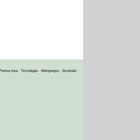
Prensa rosa
·
Tecnología
·
Videojuegos
·
Sociedad
·