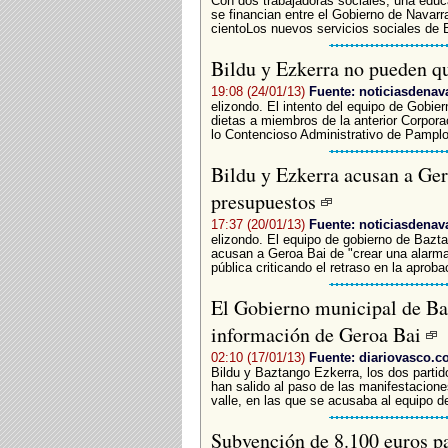
Con dos trabajadoras sociales, una educa
se financian entre el Gobierno de Navarr
cientoLos nuevos servicios sociales de B
Bildu y Ezkerra no pueden qu
19:08 (24/01/13)
Fuente: noticiasdenav
elizondo. El intento del equipo de Gobie
dietas a miembros de la anterior Corpora
lo Contencioso Administrativo de Pamplo
Bildu y Ezkerra acusan a Ger
presupuestos
17:37 (20/01/13)
Fuente: noticiasdenav
elizondo. El equipo de gobierno de Bazt
acusan a Geroa Bai de "crear una alarma
pública criticando el retraso en la aprobac
El Gobierno municipal de Baz
información de Geroa Bai
02:10 (17/01/13)
Fuente: diariovasco.
Bildu y Baztango Ezkerra, los dos parti
han salido al paso de las manifestacione
valle, en las que se acusaba al equipo de
Subvención de 8.100 euros pa