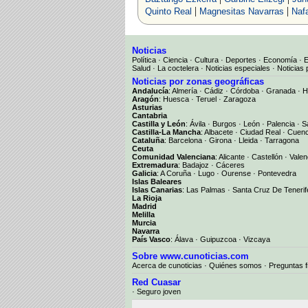
|
|
Quinto Real
Magnesitas Navarras
Nafa
Noticias
Política
·
Ciencia
·
Cultura
·
Deportes
·
Economía
·
Salud
·
La coctelera
·
Noticias especiales
·
Noticias 
Noticias por zonas geográficas
Andalucía
:
Almería
·
Cádiz
·
Córdoba
·
Granada
·
H
Aragón
:
Huesca
·
Teruel
·
Zaragoza
Asturias
Cantabria
Castilla y León
:
Ávila
·
Burgos
·
León
·
Palencia
·
S
Castilla-La Mancha
:
Albacete
·
Ciudad Real
·
Cuen
Cataluña
:
Barcelona
·
Girona
·
Lleida
·
Tarragona
Ceuta
Comunidad Valenciana
:
Alicante
·
Castellón
·
Valen
Extremadura
:
Badajoz
·
Cáceres
Galicia
:
A Coruña
·
Lugo
·
Ourense
·
Pontevedra
Islas Baleares
Islas Canarias
:
Las Palmas
·
Santa Cruz De Tenerif
La Rioja
Madrid
Melilla
Murcia
Navarra
País Vasco
:
Álava
·
Guipuzcoa
·
Vizcaya
Sobre www.cunoticias.com
Acerca de cunoticias
·
Quiénes somos
·
Preguntas 
Red Cuasar
· Seguro joven