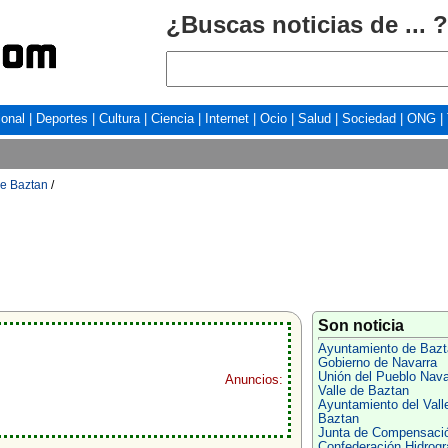
¿Buscas noticias de ... ?
ional
|
Deportes
|
Cultura
|
Ciencia
|
Internet
|
Ocio
|
Salud
|
Sociedad
|
ONG
|
e Baztan
/
Son noticia
Ayuntamiento de Bazt
Gobierno de Navarra
Unión del Pueblo Nava
Anuncios:
Valle de Baztan
Ayuntamiento del Vall
Baztan
Junta de Compensaci
Confederación Hidrogr