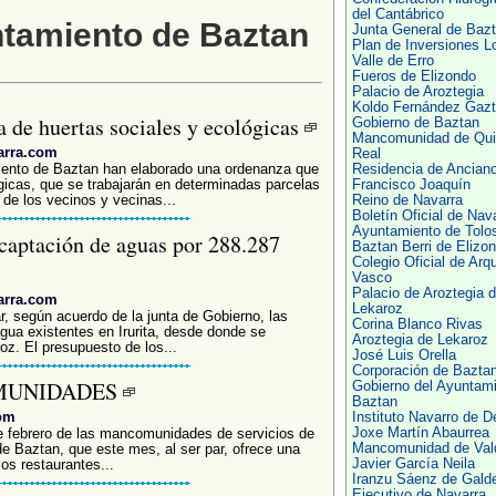
del Cantábrico
ntamiento de Baztan
Junta General de Baz
Plan de Inversiones L
Valle de Erro
Fueros de Elizondo
Palacio de Aroztegia
Koldo Fernández Gazt
 de huertas sociales y ecológicas
Gobierno de Baztan
Mancomunidad de Qui
arra.com
Real
miento de Baztan han elaborado una ordenanza que
Residencia de Ancian
ógicas, que se trabajarán en determinadas parcelas
Francisco Joaquín
de los vecinos y vecinas...
Reino de Navarra
Boletín Oficial de Nav
Ayuntamiento de Tolo
 captación de aguas por 288.287
Baztan Berri de Elizo
Colegio Oficial de Arq
Vasco
Palacio de Aroztegia 
arra.com
Lekaroz
, según acuerdo de la junta de Gobierno, las
Corina Blanco Rivas
gua existentes en Irurita, desde donde se
Aroztegia de Lekaroz
oz. El presupuesto de los...
José Luis Orella
Corporación de Bazta
MUNIDADES
Gobierno del Ayuntami
Baztan
com
Instituto Navarro de D
Joxe Martín Abaurrea
e febrero de las mancomunidades de servicios de
Mancomunidad de Val
de Baztan, que este mes, al ser par, ofrece una
Javier García Neila
os restaurantes...
Iranzu Sáenz de Gald
Ejecutivo de Navarra