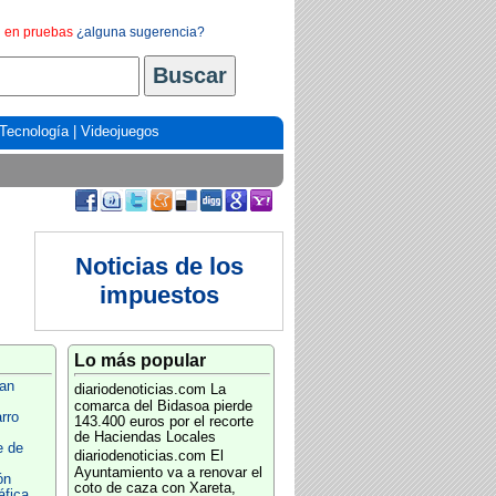
en pruebas
¿alguna sugerencia?
Tecnología
|
Videojuegos
Noticias de los
impuestos
Lo más popular
an
diariodenoticias.com
La
comarca del Bidasoa pierde
rro
143.400 euros por el recorte
de Haciendas Locales
e de
diariodenoticias.com
El
Ayuntamiento va a renovar el
ón
coto de caza con Xareta,
áfica