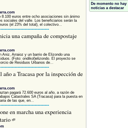
De momento no hay
noticias a destacar
arra.com
o 8.100 euros entre ocho asociaciones sin ánimo
s sociales del valle. Los beneficiarios serán la
ros (el 23% del total), el colectivo...
nicia una campaña de compostaje
arra.com
 Aniz, Arraioz y un barrio de Elizondo una
iduos. (Foto: ondikol)elizondo. El proyecto se
sorcio de Residuos Urbanos de...
l año a Tracasa por la inspección de
arra.com
aztan pagará 72.600 euros al año, a razón de
bajos Catastrales SA (Tracasa) para la puesta en
ria de las que, en...
one en marcha una experiencia
tario
com