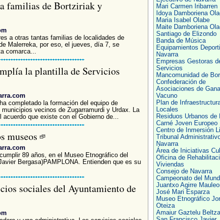
a familias de Bortziriak y
Mari Carmen Iribarren
Idoya Damboriena Ol
Maria Isabel Olabe
Maite Damboriena Ol
com
Santiago de Elizondo
s a otras tantas familias de localidades de
Banda de Música
 de Malerreka, por eso, el jueves, día 7, se
Equipamientos Deport
ta comarca...
Navarra
Empresas Gestoras d
plía la plantilla de Servicios
Servicios
Mancomunidad de Bort
Confederación de
Asociaciones de Gan
arra.com
Vacuno
Plan de Infraestructur
a completado la formación del equipo de
Locales
 municipios vecinos de Zugarramurdi y Urdax. La
Residuos Urbanos de 
el acuerdo que existe con el Gobierno de...
Carné Joven Europeo
Centro de Inmersión L
ños museos
Tribunal Administrativ
Navarra
arra.com
Área de Iniciativas Cul
 cumplir 89 años, en el Museo Etnográfico del
Oficina de Rehabilitac
 (Javier Bergasa)PAMPLONA. Entienden que es su
Viviendas
Consejo de Navarra
Campeonato del Mund
icios sociales del Ayuntamiento de
Juantxo Agirre Mauleo
José Mari Esparza
Museo Etnográfico Jo
Oteiza
com
Amaiur Gaztelu Beltz
San Francisco Javier