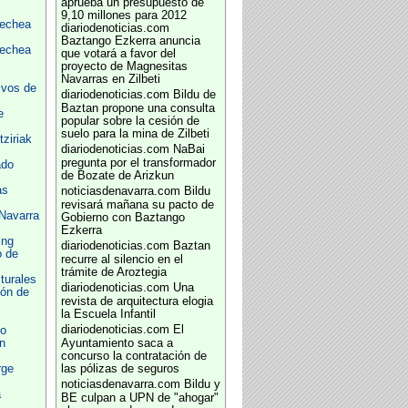
aprueba un presupuesto de
9,10 millones para 2012
aechea
diariodenoticias.com
Baztango Ezkerra anuncia
aechea
que votará a favor del
proyecto de Magnesitas
Navarras en Zilbeti
ivos de
diariodenoticias.com
Bildu de
Baztan propone una consulta
e
popular sobre la cesión de
suelo para la mina de Zilbeti
ziriak
diariodenoticias.com
NaBai
pregunta por el transformador
ado
de Bozate de Arizkun
as
noticiasdenavarra.com
Bildu
revisará mañana su pacto de
Navarra
Gobierno con Baztango
Ezkerra
ing
diariodenoticias.com
Baztan
o de
recurre al silencio en el
trámite de Aroztegia
turales
diariodenoticias.com
Una
ión de
revista de arquitectura elogia
la Escuela Infantil
diariodenoticias.com
El
o
n
Ayuntamiento saca a
concurso la contratación de
rge
las pólizas de seguros
noticiasdenavarra.com
Bildu y
a
BE culpan a UPN de "ahogar"