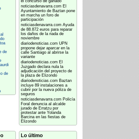
el concurso de ganado
noticiasdenavarra.com
El
e
Ayuntamiento de Baztan pone
en marcha un foro de
participación
noticiasdenavarra.com
Ayuda
de 88.872 euros para reparar
los daños de la riada de
al
noviembre
ndo
toa
diariodenoticias.com
UPN
propone dejar aparcar en la
e de
calle Santiago al abrirse la
variante
e
diariodenoticias.com
El
aurdi
Juzgado declara nula la
adjudicación del proyecto de
io de
la plaza de Elizondo
diariodenoticias.com
Baztan
incluye 89 instalaciones a
cubrir por la nueva póliza de
a
seguros
noticiasdenavarra.com
Policía
Foral denuncia al alcalde
jurado de Erratzu por
protestar ante Yolanda
Barcina en las fiestas de
Elizondo
eo
Lo último