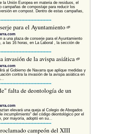
 de la Unión Europea en materia de residuos, el
o campañas de compostaje para reducir los
versión en compost. Dentro de estas campañas,
nserje para el Ayuntamiento
arra.com
ón a una plaza de conserje para el Ayuntamiento
, a las 16 horas, en La Laboral , la sección de
a invasión de la avispa asiática
arra.com
irá al Gobierno de Navarra que aplique medidas y
ación contra la invasión de la avispa asiática en
...
le" falta de deontología de un
arra.com
Baztan elevará una queja al Colegio de Abogados
e incumplimiento" del código deontológico por el
, por mayoría, adoptó en su...
 proclamado campeón del XIII