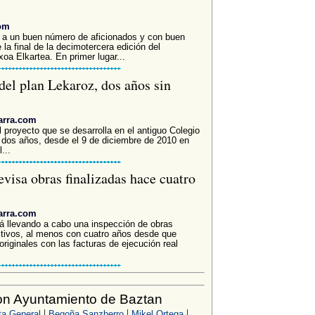
com
ió a un buen número de aficionados y con buen
la final de la decimotercera edición del
a Elkartea. En primer lugar...
el plan Lekaroz, dos años sin
arra.com
 proyecto que se desarrolla en el antiguo Colegio
 dos años, desde el 9 de diciembre de 2010 en
...
visa obras finalizadas hace cuatro
arra.com
á llevando a cabo una inspección de obras
activos, al menos con cuatro años desde que
riginales con las facturas de ejecución real
on Ayuntamiento de Baztan
|
|
|
ta General
Begoña Sanzberro
Mikel Ortega