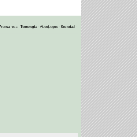
Prensa rosa
·
Tecnología
·
Videojuegos
·
Sociedad
·