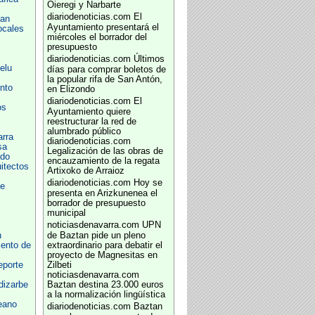
Oieregi y Narbarte
diariodenoticias.com
El
tan
Ayuntamiento presentará el
ocales
miércoles el borrador del
presupuesto
diariodenoticias.com
Últimos
elu
días para comprar boletos de
la popular rifa de San Antón,
nto
en Elizondo
diariodenoticias.com
El
os
Ayuntamiento quiere
reestructurar la red de
alumbrado público
arra
diariodenoticias.com
sa
Legalización de las obras de
ndo
encauzamiento de la regata
uitectos
Artixoko de Arraioz
diariodenoticias.com
Hoy se
de
presenta en Arizkunenea el
borrador de presupuesto
municipal
noticiasdenavarra.com
UPN
n
de Baztan pide un pleno
ento de
extraordinario para debatir el
proyecto de Magnesitas en
eporte
Zilbeti
noticiasdenavarra.com
dizarbe
Baztan destina 23.000 euros
a la normalización lingüística
eano
diariodenoticias.com
Baztan