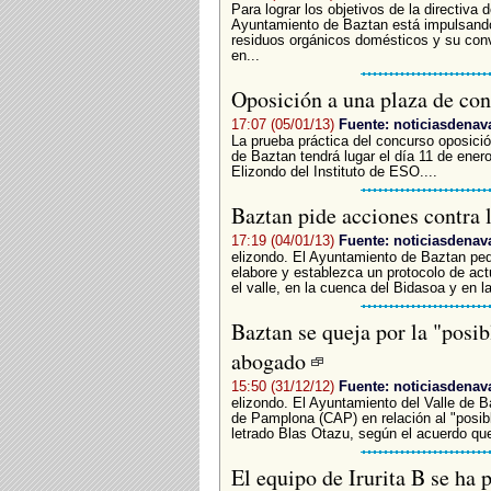
Para lograr los objetivos de la directiva
Ayuntamiento de Baztan está impulsand
residuos orgánicos domésticos y su con
en...
Oposición a una plaza de co
17:07 (05/01/13)
Fuente: noticiasdenav
La prueba práctica del concurso oposici
de Baztan tendrá lugar el día 11 de enero
Elizondo del Instituto de ESO....
Baztan pide acciones contra l
17:19 (04/01/13)
Fuente: noticiasdenav
elizondo. El Ayuntamiento de Baztan ped
elabore y establezca un protocolo de actu
el valle, en la cuenca del Bidasoa y en la
Baztan se queja por la "posib
abogado
15:50 (31/12/12)
Fuente: noticiasdenav
elizondo. El Ayuntamiento del Valle de 
de Pamplona (CAP) en relación al "posibl
letrado Blas Otazu, según el acuerdo que
El equipo de Irurita B se ha