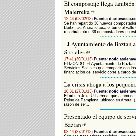
El compostaje llega también 
Malerreka
12:44 (03/02/13)
Fuente: diariovasco.
Se han repartido 36 nuevos compostadore
Bortziriak. Ahora le toca el turno al valle
repartirán otros 36 compostadores en es
El Ayuntamiento de Baztan am
Sociales
17:41 (30/01/13)
Fuente: noticiasdenav
ELIZONDO. El Ayuntamiento de Baztan h
Servicios Sociales que comparte con los
financiación del servicio corre a cargo d
La crisis ahoga a los peque
18:31 (27/01/13)
Fuente: noticiasdenav
El artista Joxe Ulibarrena, que acaba de
Reino de Pamplona, ubicado en Arteta.
razón de ser...
Presentado el equipo de serv
Baztan
02:44 (27/01/13)
Fuente: diariovasco.