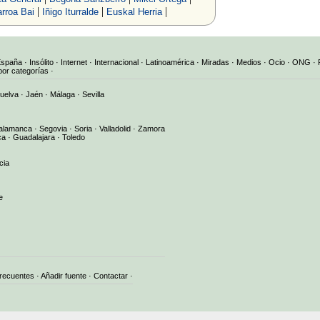
|
|
|
rroa Bai
Iñigo Iturralde
Euskal Herria
España
·
Insólito
·
Internet
·
Internacional
·
Latinoamérica
·
Miradas
·
Medios
·
Ocio
·
ONG
·
por categorías
·
uelva
·
Jaén
·
Málaga
·
Sevilla
alamanca
·
Segovia
·
Soria
·
Valladolid
·
Zamora
ca
·
Guadalajara
·
Toledo
cia
e
frecuentes
·
Añadir fuente
·
Contactar
·