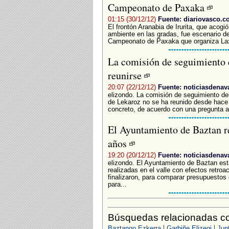
Campeonato de Paxaka
01:15 (30/12/12)
Fuente: diariovasco.
El frontón Aranabia de Irurita, que acog
ambiente en las gradas, fue escenario de 
Campeonato de Paxaka que organiza Laxo
La comisión de seguimiento d
reunirse
20:07 (22/12/12)
Fuente: noticiasdenav
elizondo. La comisión de seguimiento del
de Lekaroz no se ha reunido desde hace
concreto, de acuerdo con una pregunta al
El Ayuntamiento de Baztan re
años
19:20 (20/12/12)
Fuente: noticiasdenav
elizondo. El Ayuntamiento de Baztan est
realizadas en el valle con efectos retro
finalizaron, para comparar presupuestos o
para...
Búsquedas relacionadas c
|
|
Baztango Ezkerra
Garbiñe Elizegi
Jun