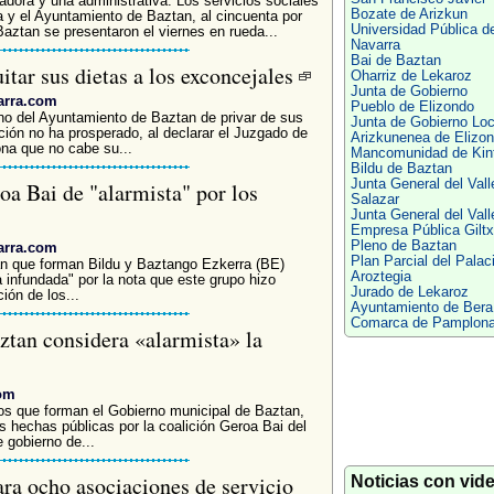
dora y una administrativa. Los servicios sociales
Bozate de Arizkun
a y el Ayuntamiento de Baztan, al cincuenta por
Universidad Pública d
aztan se presentaron el viernes en rueda...
Navarra
Bai de Baztan
itar sus dietas a los exconcejales
Oharriz de Lekaroz
Junta de Gobierno
arra.com
Pueblo de Elizondo
rno del Ayuntamiento de Baztan de privar de sus
Junta de Gobierno Loc
ción no ha prosperado, al declarar el Juzgado de
Arizkunenea de Elizo
na que no cabe su...
Mancomunidad de Kin
Bildu de Baztan
Junta General del Vall
oa Bai de "alarmista" por los
Salazar
Junta General del Vall
Empresa Pública Giltx
Pleno de Baztan
arra.com
Plan Parcial del Palac
an que forman Bildu y Baztango Ezkerra (BE)
Aroztegia
 infundada" por la nota que este grupo hizo
Jurado de Lekaroz
ión de los...
Ayuntamiento de Bera
Comarca de Pamplon
tan considera «alarmista» la
com
dos que forman el Gobierno municipal de Baztan,
s hechas públicas por la coalición Geroa Bai del
 gobierno de...
ra ocho asociaciones de servicio
Noticias con vid