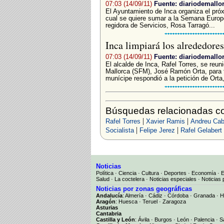
07:03 (14/09/11)
Fuente: diariodemallo
­El Ayuntamiento de Inca organiza el próx
cual se quiere sumar a la Semana Europea
regidora de Servicios, Rosa Tarragó...
Inca limpiará los alrededores
07:03 (14/09/11)
Fuente: diariodemallo
El alcalde de Inca, Rafel Torres, se reun
Mallorca (SFM), José Ramón Orta, para tr
munícipe respondió a la petición de Orta
Búsquedas relacionadas co
|
|
Rafel Torres
Xavier Ramis
Andreu Cab
|
|
Socialista
Felipe Jerez
Rafel Gelabert
Noticias
Política
·
Ciencia
·
Cultura
·
Deportes
·
Economía
·
Salud
·
La coctelera
·
Noticias especiales
·
Noticias 
Noticias por zonas geográficas
Andalucía
:
Almería
·
Cádiz
·
Córdoba
·
Granada
·
H
Aragón
:
Huesca
·
Teruel
·
Zaragoza
Asturias
Cantabria
Castilla y León
:
Ávila
·
Burgos
·
León
·
Palencia
·
S