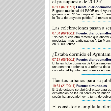
el presupuesto de 2012
07:17 (07/11/11)
Fuente: diariodemallor
El grupo municipal del PSOE en el Ayunt
gobierno del PP "incumple el plazo" para
la "falta de proyecto político" el retraso 
Las celebraciones pasan a se
07:34 (09/10/11)
Fuente: diariodemallo
"No nos queda otro remedio que ahorrar 
modestas, más participativas". En Mancor
en 50.000 euros...
¿Estaba dormido el Ayuntami
07:17 (05/10/11)
Fuente: diariodemallo
El lunes hubo comisión de Urbanismo en 
una sentencia referida a la reforma de la
cobrado del Ayuntamiento que es el dueñ
Huertos urbanos para su jubi
19:31 (21/09/11)
Fuente: elmundo.es
El 1 de octubre se abrirá el plazo para q
explotación de las 20 parcelas de huerto
según ha aprobado hoy la junta de gobier
El consistorio amplía la ofer