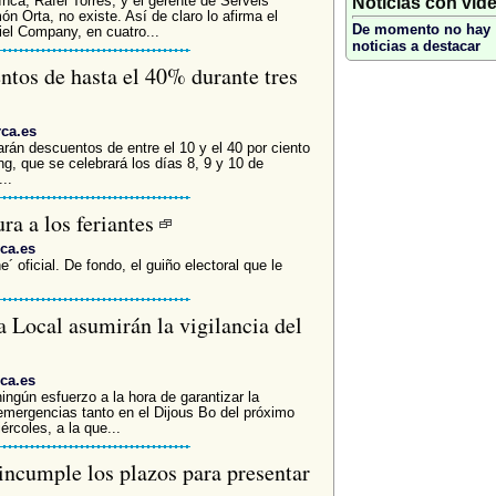
Inca, Rafel Torres, y el gerente de Serveis
Noticias con vid
n Orta, no existe. Así de claro lo afirma el
De momento no hay
riel Company, en cuatro...
noticias a destacar
ntos de hasta el 40% durante tres
rca.es
rán descuentos de entre el 10 y el 40 por ciento
g, que se celebrará los días 8, 9 y 10 de
..
ra a los feriantes
ca.es
´ oficial. De fondo, el guiño electoral que le
a Local asumirán la vigilancia del
ca.es
ngún esfuerzo a la hora de garantizar la
emergencias tanto en el Dijous Bo del próximo
rcoles, a la que...
ncumple los plazos para presentar