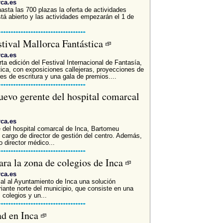
rca.es
sta las 700 plazas la oferta de actividades
stá abierto y las actividades empezarán el 1 de
stival Mallorca Fantástica
rca.es
rta edición del Festival Internacional de Fantasía,
tica, con exposiciones callejeras, proyecciones de
res de escritura y una gala de premios....
evo gerente del hospital comarcal
rca.es
e del hospital comarcal de Inca, Bartomeu
cargo de director de gestión del centro. Además,
o director médico...
ra la zona de colegios de Inca
rca.es
al al Ayuntamiento de Inca una solución
riante norte del municipio, que consiste en una
 colegios y un...
ad en Inca