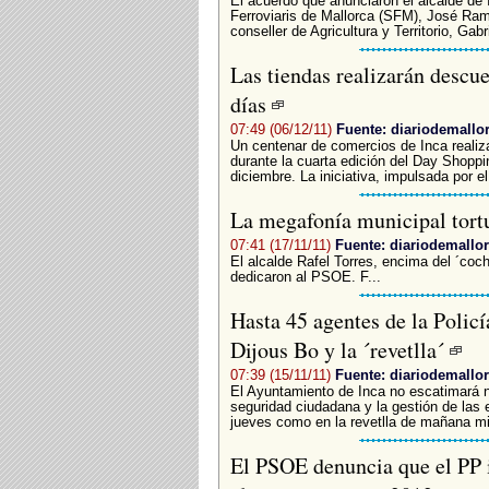
­El acuerdo que anunciaron el alcalde de 
Ferroviaris de Mallorca (SFM), José Ramó
conseller de Agricultura y Territorio, Gab
Las tiendas realizarán descue
días
07:49 (06/12/11)
Fuente: diariodemallo
Un centenar de comercios de Inca realiza
durante la cuarta edición del Day Shoppin
diciembre. La iniciativa, impulsada por el.
La megafonía municipal tortu
07:41 (17/11/11)
Fuente: diariodemallor
El alcalde Rafel Torres, encima del ´coche
dedicaron al PSOE. F...
Hasta 45 agentes de la Policí
Dijous Bo y la ´revetlla´
07:39 (15/11/11)
Fuente: diariodemallor
El Ayuntamiento de Inca no escatimará ni
seguridad ciudadana y la gestión de las 
jueves como en la revetlla de mañana mié
El PSOE denuncia que el PP i