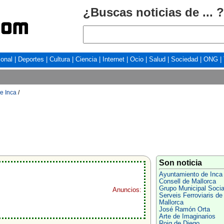
¿Buscas noticias de ... ?
ional
|
Deportes
|
Cultura
|
Ciencia
|
Internet
|
Ocio
|
Salud
|
Sociedad
|
ONG
|
e Inca
/
Son noticia
Ayuntamiento de Inca
Consell de Mallorca
Grupo Municipal Socia
Anuncios:
Serveis Ferroviaris de
Mallorca
José Ramón Orta
Arte de Imaginarios
Roig de Diego