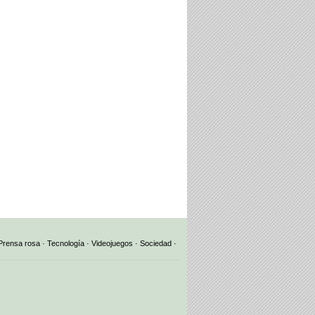
Prensa rosa
·
Tecnología
·
Videojuegos
·
Sociedad
·