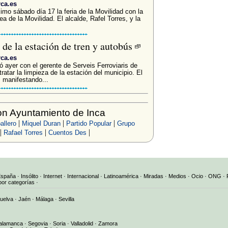
rca.es
imo sábado día 17 la feria de la Movilidad con la
 de la Movilidad. El alcalde, Rafel Torres, y la
 de la estación de tren y autobús
rca.es
ió ayer con el gerente de Serveis Ferroviaris de
atar la limpieza de la estación del municipio. El
, manifestando...
n Ayuntamiento de Inca
|
|
|
allero
Miquel Duran
Partido Popular
Grupo
|
|
|
Rafael Torres
Cuentos Des
España
·
Insólito
·
Internet
·
Internacional
·
Latinoamérica
·
Miradas
·
Medios
·
Ocio
·
ONG
·
por categorías
·
uelva
·
Jaén
·
Málaga
·
Sevilla
alamanca
·
Segovia
·
Soria
·
Valladolid
·
Zamora