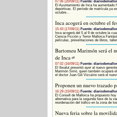
07:06 (20/09/11)
Fuente: diariodemallo
El Ayuntamiento de Inca ha aumentado ha
deportivas. El período de matrícula ya e
octubre...
Inca acogerá en octubre el fe
15:43 (17/09/11)
Fuente: diariodemallo
Inca acogerá del 5 al 9 de octubre la cua
Ciencia Ficción y Terror Mallorca Fantás
películas, presentaciones de libros, talle
Bartomeu Marimón será el nu
de Inca
07:02 (16/09/11)
Fuente: diariodemallo
El Ibsalut presentó ayer al nuevo gerent
Marimón Simó, quien también ocupará el 
el doctor Juan Gili Vizcaíno será el nuev
Proponen un nuevo trazado pa
16:29 (15/09/11)
Fuente: diariodemallo
El Consell de Mallorca ha propuesto hoy 
alternativa para la segunda fase de la va
reordenación del tráfico en la zona de los
Nueva feria sobre la movilid