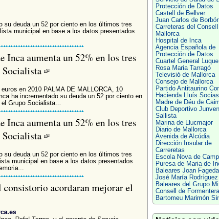
Protección de Datos
Castell de Bellver
Juan Carlos de Borbó
 su deuda un 52 por ciento en los últimos tres
Carreteras del Consell
lista municipal en base a los datos presentados
Mallorca
Hospital de Inca
Agencia Española de
e Inca aumenta un 52% en los tres
Protección de Datos
Cuartel General Luque
 Socialista
Rosa Maria Tarragó
Televisió de Mallorca
Consejo de Mallorca
Partido Antitaurino Co
530 euros en 2010 PALMA DE MALLORCA, 10
Hacienda Lluís Socias
a ha incrementado su deuda un 52 por ciento en
Madre de Déu de Caim
el Grupo Socialista...
Club Deportivo Junven
Sallista
e Inca aumenta un 52% en los tres
Marina de Llucmajor
Diario de Mallorca
 Socialista
Avenida de Alcúdia
Dirección Insular de
Carreretas
 su deuda un 52 por ciento en los últimos tres
Escola Nova de Camp
ista municipal en base a los datos presentados
Puresa de Maria de In
emoria...
Baleares Joan Fageda
José María Rodríguez
consistorio acordaran mejorar el
Baleares del Grupo Mi
Consell de Formenter
Bartomeu Marimón Si
rca.es