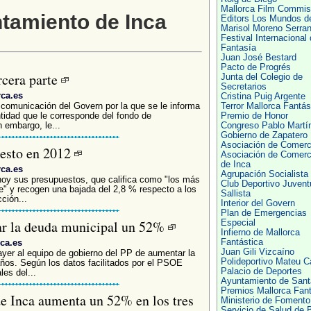
Mallorca Film Commis
ntamiento de Inca
Editors Los Mundos d
Marisol Moreno Serra
Festival Internacional
Fantasía
Juan José Bestard
Pacto de Progrés
rcera parte
Junta del Colegio de
Secretarios
rca.es
Cristina Puig Argente
 comunicación del Govern por la que se le informa
Terror Mallorca Fantás
tidad que le corresponde del fondo de
Premio de Honor
 embargo, le...
Congreso Pablo Martí
Gobierno de Zapatero
Asociación de Comerc
uesto en 2012
Asociación de Comerc
de Inca
rca.es
Agrupación Socialista
hoy sus presupuestos, que califica como "los más
Club Deportivo Juvent
nte" y recogen una bajada del 2,8 % respecto a los
Sallista
ción...
Interior del Govern
Plan de Emergencias
ar la deuda municipal un 52%
Especial
Infierno de Mallorca
ca.es
Fantástica
Juan Gili Vizcaíno
ayer al equipo de gobierno del PP de aumentar la
Polideportivo Mateu C
ños. Según los datos facilitados por el PSOE
Palacio de Deportes
es del...
Ayuntamiento de Sant
Premios Mallorca Fant
e Inca aumenta un 52% en los tres
Ministerio de Fomento
Servicio de Salud de 