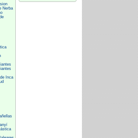
sion
e Nerba
no
 de
tica
n
iantes
iantes
 de Inca
ud
añellas
anyí
ástica
Baleares