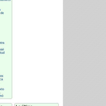
n
 de
ntra
ari
tud
os
ca
xto
a
mó