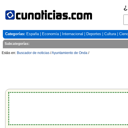
¿
Categorías:
España
|
Economía
|
Internacional
|
Deportes
|
Cultura
|
Cienc
Subcategorías:
Estás en:
Buscador de noticias
/
Ayuntamiento de Onda
/