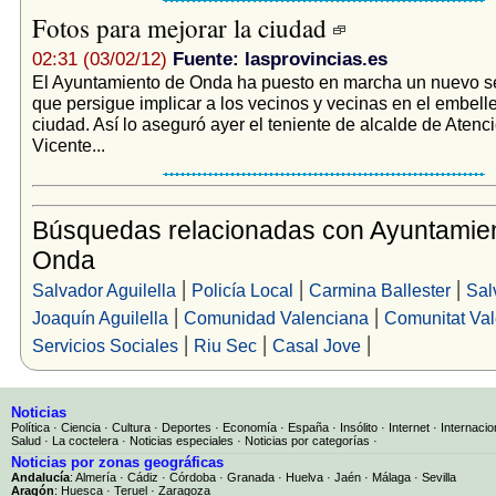
Fotos para mejorar la ciudad
02:31 (03/02/12)
Fuente: lasprovincias.es
El Ayuntamiento de Onda ha puesto en marcha un nuevo se
que persigue implicar a los vecinos y vecinas en el embell
ciudad. Así lo aseguró ayer el teniente de alcalde de Atenc
Vicente...
Búsquedas relacionadas con Ayuntamie
Onda
|
|
|
Salvador Aguilella
Policía Local
Carmina Ballester
Sal
|
|
Joaquín Aguilella
Comunidad Valenciana
Comunitat Va
|
|
|
Servicios Sociales
Riu Sec
Casal Jove
Noticias
Política
·
Ciencia
·
Cultura
·
Deportes
·
Economía
·
España
·
Insólito
·
Internet
·
Internacio
Salud
·
La coctelera
·
Noticias especiales
·
Noticias por categorías
·
Noticias por zonas geográficas
Andalucía
:
Almería
·
Cádiz
·
Córdoba
·
Granada
·
Huelva
·
Jaén
·
Málaga
·
Sevilla
Aragón
:
Huesca
·
Teruel
·
Zaragoza