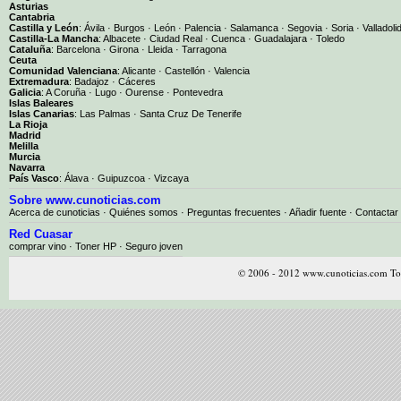
Asturias
Cantabria
Castilla y León
:
Ávila
·
Burgos
·
León
·
Palencia
·
Salamanca
·
Segovia
·
Soria
·
Valladoli
Castilla-La Mancha
:
Albacete
·
Ciudad Real
·
Cuenca
·
Guadalajara
·
Toledo
Cataluña
:
Barcelona
·
Girona
·
Lleida
·
Tarragona
Ceuta
Comunidad Valenciana
:
Alicante
·
Castellón
·
Valencia
Extremadura
:
Badajoz
·
Cáceres
Galicia
:
A Coruña
·
Lugo
·
Ourense
·
Pontevedra
Islas Baleares
Islas Canarias
:
Las Palmas
·
Santa Cruz De Tenerife
La Rioja
Madrid
Melilla
Murcia
Navarra
País Vasco
:
Álava
·
Guipuzcoa
·
Vizcaya
Sobre www.cunoticias.com
Acerca de cunoticias
·
Quiénes somos
·
Preguntas frecuentes
·
Añadir fuente
·
Contactar
Red Cuasar
comprar vino · Toner HP · Seguro joven
© 2006 - 2012 www.cunoticias.com Tod