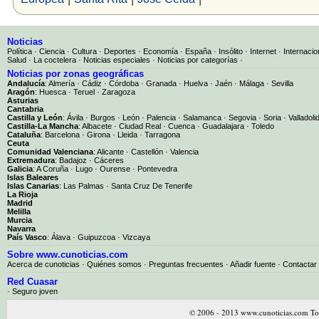
Noticias
Política
·
Ciencia
·
Cultura
·
Deportes
·
Economía
·
España
·
Insólito
·
Internet
·
Internacio
Salud
·
La coctelera
·
Noticias especiales
·
Noticias por categorías
·
Noticias por zonas geográficas
Andalucía
:
Almería
·
Cádiz
·
Córdoba
·
Granada
·
Huelva
·
Jaén
·
Málaga
·
Sevilla
Aragón
:
Huesca
·
Teruel
·
Zaragoza
Asturias
Cantabria
Castilla y León
:
Ávila
·
Burgos
·
León
·
Palencia
·
Salamanca
·
Segovia
·
Soria
·
Valladoli
Castilla-La Mancha
:
Albacete
·
Ciudad Real
·
Cuenca
·
Guadalajara
·
Toledo
Cataluña
:
Barcelona
·
Girona
·
Lleida
·
Tarragona
Ceuta
Comunidad Valenciana
:
Alicante
·
Castellón
·
Valencia
Extremadura
:
Badajoz
·
Cáceres
Galicia
:
A Coruña
·
Lugo
·
Ourense
·
Pontevedra
Islas Baleares
Islas Canarias
:
Las Palmas
·
Santa Cruz De Tenerife
La Rioja
Madrid
Melilla
Murcia
Navarra
País Vasco
:
Álava
·
Guipuzcoa
·
Vizcaya
Sobre www.cunoticias.com
Acerca de cunoticias
·
Quiénes somos
·
Preguntas frecuentes
·
Añadir fuente
·
Contactar
Red Cuasar
· Seguro joven
© 2006 - 2013 www.cunoticias.com Tod