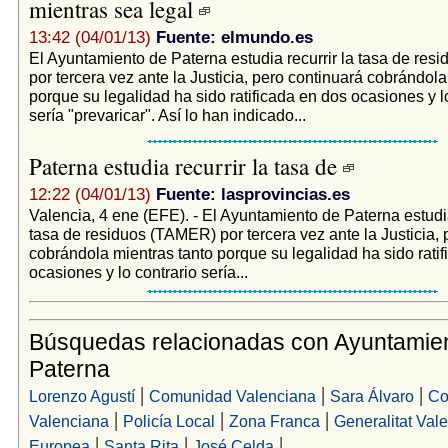
mientras sea legal
13:42 (04/01/13)
Fuente: elmundo.es
El Ayuntamiento de Paterna estudia recurrir la tasa de re
por tercera vez ante la Justicia, pero continuará cobrándola
porque su legalidad ha sido ratificada en dos ocasiones y l
sería "prevaricar". Así lo han indicado...
Paterna estudia recurrir la tasa de
12:22 (04/01/13)
Fuente: lasprovincias.es
Valencia, 4 ene (EFE). - El Ayuntamiento de Paterna estudia
tasa de residuos (TAMER) por tercera vez ante la Justicia, 
cobrándola mientras tanto porque su legalidad ha sido rati
ocasiones y lo contrario sería...
Búsquedas relacionadas con Ayuntamie
Paterna
|
|
|
Lorenzo Agustí
Comunidad Valenciana
Sara Álvaro
Co
|
|
|
Valenciana
Policía Local
Zona Franca
Generalitat Val
|
|
|
Europea
Santa Rita
José Celda