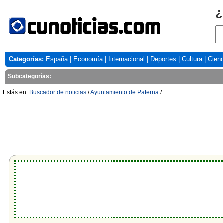
¿
Categorías:
España
|
Economía
|
Internacional
|
Deportes
|
Cultura
|
Cienc
Subcategorías:
Estás en:
Buscador de noticias
/
Ayuntamiento de Paterna
/