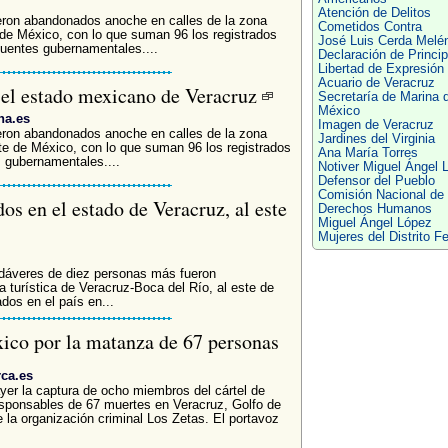
Atención de Delitos
ron abandonados anoche en calles de la zona
Cometidos Contra
 de México, con lo que suman 96 los registrados
José Luis Cerda Melé
uentes gubernamentales....
Declaración de Princip
Libertad de Expresión
Acuario de Veracruz
 el estado mexicano de Veracruz
Secretaría de Marina 
México
na.es
Imagen de Veracruz
ron abandonados anoche en calles de la zona
Jardines del Virginia
ste de México, con lo que suman 96 los registrados
Ana María Torres
s gubernamentales....
Notiver Miguel Ángel 
Defensor del Pueblo
Comisión Nacional de
os en el estado de Veracruz, al este
Derechos Humanos
Miguel Ángel López
Mujeres del Distrito F
adáveres de diez personas más fueron
 turística de Veracruz-Boca del Río, al este de
dos en el país en...
ico por la matanza de 67 personas
rca.es
er la captura de ocho miembros del cártel de
sponsables de 67 muertes en Veracruz, Golfo de
 la organización criminal Los Zetas. El portavoz