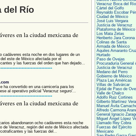
Veracruz Boca del Río
 del Río
Cártel del Golfo
Reynaldo Escobar Pé
Ciudad de México
José Luis Vergara
Justicia de Veracruz
Plataforma de México
áveres en la ciudad mexicana de
Los Mata Zetas
Heriberto Jara Corona
Colinas de Santa
Armada de México
Aquiles Amaranto Cru
o cadáveres esta noche en dos lugares de un
Hurtado
 del este de México afectada por el
Paso de Ovejas
icantes y las fuerzas del orden que han dejado...
Procuraduría General 
Justicia de Veracruz
Medano del Perro
Gobierno de México
Plaza Las Américas
a.com
Villas de Salvárcar
e ha convertido en una carnicería para los
Ejidal de Paso de Ove
se al operativo policial 'Veracruz seguro'...
Valle de Chalco
Adolfo Ruiz Cortines
áveres en la ciudad mexicana de
Gilberto Martínez Vera
Manuel Ávila Camach
Alfredo Carmona Aran
General Ignacio Zarag
Miguel Ángel López V
icarios abandonaron ocho cadáveres esta noche
Llamado Rey Cobra
o de Veracruz, región del este de México afectada
Fuerzas del Ejército
cotraficantes y las fuerzas del...
Mexicano
San Pedro Garza Garc