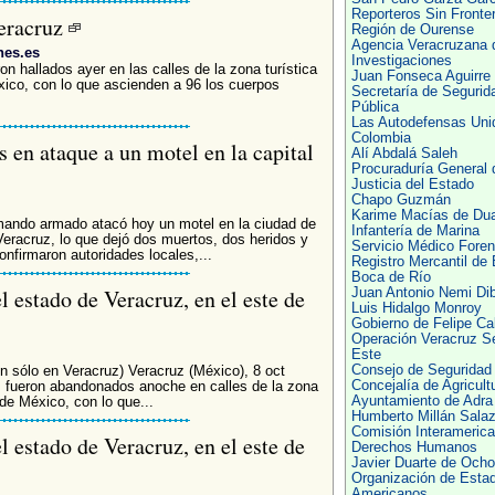
Reporteros Sin Fronte
Veracruz
Región de Ourense
Agencia Veracruzana 
nes.es
Investigaciones
n hallados ayer en las calles de la zona turística
Juan Fonseca Aguirre
xico, con lo que ascienden a 96 los cuerpos
Secretaría de Segurid
Pública
Las Autodefensas Uni
Colombia
 en ataque a un motel en la capital
Alí Abdalá Saleh
Procuraduría General 
Justicia del Estado
Chapo Guzmán
Karime Macías de Dua
mando armado atacó hoy un motel en la ciudad de
Infantería de Marina
eracruz, lo que dejó dos muertos, dos heridos y
Servicio Médico Fore
onfirmaron autoridades locales,...
Registro Mercantil de 
Boca de Río
 estado de Veracruz, en el este de
Juan Antonio Nemi Di
Luis Hidalgo Monroy
Gobierno de Felipe Ca
Operación Veracruz S
Este
Consejo de Seguridad
on sólo en Veracruz) Veracruz (México), 8 oct
Concejalía de Agricult
s fueron abandonados anoche en calles de la zona
Ayuntamiento de Adra
de México, con lo que...
Humberto Millán Salaz
Comisión Interameric
 estado de Veracruz, en el este de
Derechos Humanos
Javier Duarte de Och
Organización de Esta
Americanos