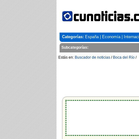
Categorías:
España
|
Economía
|
Internac
Subcategorías:
Estás en:
Buscador de noticias
/
Boca del Río
/