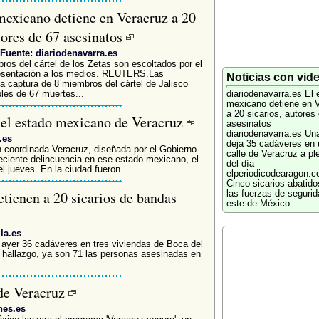
 mexicano detiene en Veracruz a 20
tores de 67 asesinatos
Fuente: diariodenavarra.es
os del cártel de los Zetas son escoltados por el
presentación a los medios. REUTERS.Las
Noticias con vid
a captura de 8 miembros del cártel de Jalisco
es de 67 muertes...
diariodenavarra.es
El 
mexicano detiene en 
a 20 sicarios, autores
 el estado mexicano de Veracruz
asesinatos
diariodenavarra.es
Un
.es
deja 35 cadáveres en 
ón coordinada Veracruz, diseñada por el Gobierno
calle de Veracruz a pl
eciente delincuencia en ese estado mexicano, el
del día
l jueves. En la ciudad fueron...
elperiodicodearagon.
Cinco sicarios abatido
tienen a 20 sicarios de bandas
las fuerzas de segurid
este de México
la.es
 ayer 36 cadáveres en tres viviendas de Boca del
e hallazgo, ya son 71 las personas asesinadas en
 de Veracruz
nes.es