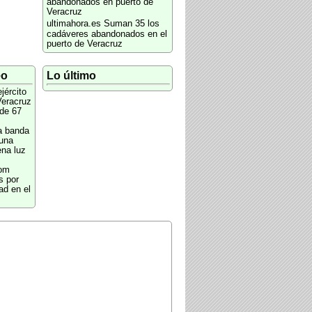
abandonados en puerto de
Veracruz
ultimahora.es
Suman 35 los
cadáveres abandonados en el
puerto de Veracruz
eo
Lo último
ejército
Veracruz
 de 67
a banda
una
ena luz
com
s por
ad en el