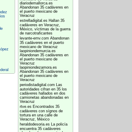
diariodemallorca.es
Abandonan 35 cadáveres en
el puerto mexicano de
ndez
Veracruz
ios
estrelladigital.es
Hallan 35
cadáveres en Veracruz,
de
México, víctimas de la guerra
de narcotraficantes
levante-emv.com
Abandonan
35 cadáveres en el puerto
mexicano de Veracruz
López
laopiniondemurcia.es
Abandonan 35 cadáveres en
el puerto mexicano de
Veracruz
laopiniondezamora.es
ederal
Abandonan 35 cadáveres en
el puerto mexicano de
Veracruz
periodistadigital.com
Las
autoridades cifran en 35 los
cadáveres hallados en dos
camionetas abandonadas en
Veracruz
rtve.es
Encontrados 35
cadáveres con sígnos de
tortura en una calle de
Veracruz, México
heraldodesoria.es
La policía
encuentra 35 cadáveres