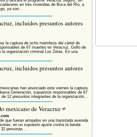
ico lanzara el programa 'Veracruz seguro', un
 cadáveres en tres viviendas de Boca del Río, a
go, ya son...
acruz, incluidos presuntos autores
y la captura de ocho miembros del cártel de
sponsables de 67 muertes en Veracruz, Golfo de
 la organización criminal Los Zetas. En una
acruz, incluidos presuntos autores
exicanas han anunciado este viernes la captura
 Nueva Generación, supuestos responsables de 67
de 12 presuntos integrantes de la organización...
ado mexicano de Veracruz
a.com
de que fueran arrojados en una transitada avenida
sonas, en un supuesto ajuste contra la banda
 32 personas...