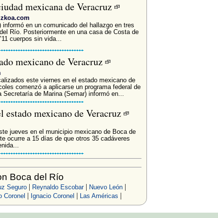
 ciudad mexicana de Veracruz
uzkoa.com
 informó en un comunicado del hallazgo en tres
 del Río. Posteriormente en una casa de Costa de
"11 cuerpos sin vida...
stado mexicano de Veracruz
m
alizados este viernes en el estado mexicano de
coles comenzó a aplicarse un programa federal de
 Secretaría de Marina (Semar) informó en...
el estado mexicano de Veracruz
ste jueves en el municipio mexicano de Boca de
nte ocurre a 15 días de que otros 35 cadáveres
nida...
n Boca del Río
|
|
|
uz Seguro
Reynaldo Escobar
Nuevo León
|
|
|
 Coronel
Ignacio Coronel
Las Américas