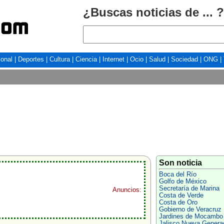
¿Buscas noticias de ... ?
ional
|
Deportes
|
Cultura
|
Ciencia
|
Internet
|
Ocio
|
Salud
|
Sociedad
|
ONG
|
Son noticia
Boca del Río
Golfo de México
Secretaría de Marina
Anuncios:
Costa de Verde
Costa de Oro
Gobierno de Veracruz
Jardines de Mocambo
Jalisco Nueva Genera