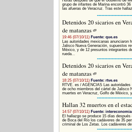
Horas después de que el Gobierno de Méx
grupo de infantes de Marina encontró 36
las afueras de Veracruz. Tras este hallaz
Detenidos 20 sicarios en Ver
de matanzas
19:46 (07/10/11)
Fuente: que.es
Las autoridades mexicanas anunciaron ho
Jalisco Nueva Generación, supuestos re
México, y de 12 presuntos integrantes de
rueda...
Detenidos 20 sicarios en Ver
de matanzas
18:25 (07/10/11)
Fuente: rtve.es
RTVE. es / AGENCIAS Las autoridades m
de ocho miembros del cártel de Jalisco
muertes en Veracruz, Golfo de México, y 
Hallan 32 muertos en el est
14:57 (07/10/11)
Fuente: intereconomi
El hallazgo se produce 15 días después 
de Boca del Río los cadáveres de 35 per
criminal de Los Zetas. Los cadáveres de