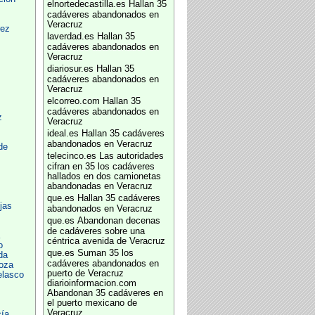
elnortedecastilla.es
Hallan 35
cadáveres abandonados en
Veracruz
rez
laverdad.es
Hallan 35
cadáveres abandonados en
Veracruz
diariosur.es
Hallan 35
cadáveres abandonados en
Veracruz
elcorreo.com
Hallan 35
cadáveres abandonados en
z
Veracruz
ideal.es
Hallan 35 cadáveres
abandonados en Veracruz
de
telecinco.es
Las autoridades
cifran en 35 los cadáveres
hallados en dos camionetas
abandonadas en Veracruz
que.es
Hallan 35 cadáveres
jas
abandonados en Veracruz
que.es
Abandonan decenas
de cadáveres sobre una
céntrica avenida de Veracruz
o
que.es
Suman 35 los
da
cadáveres abandonados en
oza
puerto de Veracruz
elasco
diarioinformacion.com
Abandonan 35 cadáveres en
el puerto mexicano de
Veracruz
ía