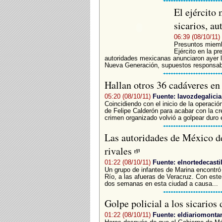
El ejército
sicarios, au
06:39 (08/10/11)
Presuntos miembr
Ejército en la 
autoridades mexicanas anunciaron ayer l
Nueva Generación, supuestos responsabl
Hallan otros 36 cadáveres en
05:20 (08/10/11)
Fuente: lavozdegalicia
Coincidiendo con el inicio de la operaci
de Felipe Calderón para acabar con la cr
crimen organizado volvió a golpear duro e
Las autoridades de México de
rivales
01:22 (08/10/11)
Fuente: elnortedecastil
Un grupo de infantes de Marina encontró
Río, a las afueras de Veracruz. Con est
dos semanas en esta ciudad a causa...
Golpe policial a los sicarios
01:22 (08/10/11)
Fuente: eldiariomonta