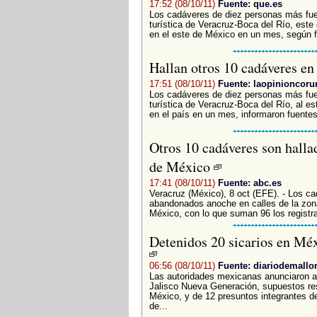
17:52 (08/10/11)
Fuente: que.es
Los cadáveres de diez personas más fue
turística de Veracruz-Boca del Río, este
en el este de México en un mes, según f
Hallan otros 10 cadáveres en
17:51 (08/10/11)
Fuente: laopinioncoru
Los cadáveres de diez personas más fue
turística de Veracruz-Boca del Río, al e
en el país en un mes, informaron fuente
Otros 10 cadáveres son hallad
de México
17:41 (08/10/11)
Fuente: abc.es
Veracruz (México), 8 oct (EFE). - Los c
abandonados anoche en calles de la zona
México, con lo que suman 96 los registra
Detenidos 20 sicarios en Méx
06:56 (08/10/11)
Fuente: diariodemallo
Las autoridades mexicanas anunciaron ay
Jalisco Nueva Generación, supuestos re
México, y de 12 presuntos integrantes de
de...