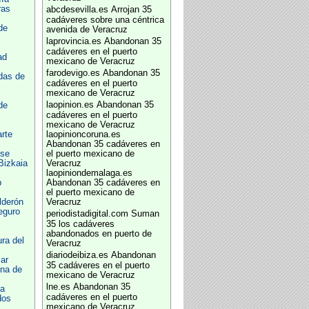
ras
abcdesevilla.es
Arrojan 35
cadáveres sobre una céntrica
de
avenida de Veracruz
laprovincia.es
Abandonan 35
cadáveres en el puerto
ad
mexicano de Veracruz
farodevigo.es
Abandonan 35
das de
cadáveres en el puerto
mexicano de Veracruz
laopinion.es
Abandonan 35
de
cadáveres en el puerto
mexicano de Veracruz
rte
laopinioncoruna.es
Abandonan 35 cadáveres en
nse
el puerto mexicano de
Bizkaia
Veracruz
laopiniondemalaga.es
b
Abandonan 35 cadáveres en
el puerto mexicano de
lderón
Veracruz
eguro
periodistadigital.com
Suman
35 los cadáveres
abandonados en puerto de
ura del
Veracruz
diariodeibiza.es
Abandonan
ar
35 cadáveres en el puerto
ana de
mexicano de Veracruz
lne.es
Abandonan 35
oa
cadáveres en el puerto
dos
mexicano de Veracruz