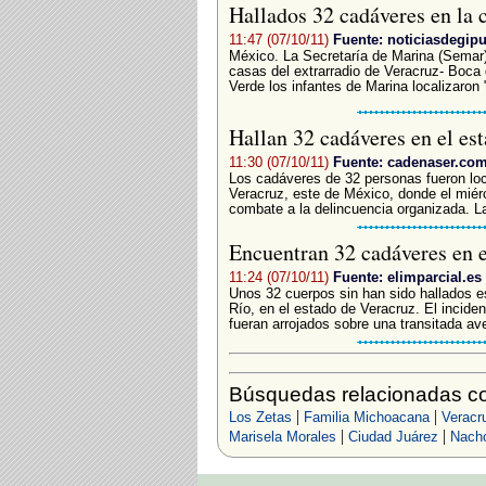
Hallados 32 cadáveres en la
11:47 (07/10/11)
Fuente: noticiasdegip
México. La Secretaría de Marina (Semar)
casas del extrarradio de Veracruz- Boca
Verde los infantes de Marina localizaron 
Hallan 32 cadáveres en el e
11:30 (07/10/11)
Fuente: cadenaser.co
Los cadáveres de 32 personas fueron loc
Veracruz, este de México, donde el miér
combate a la delincuencia organizada. La
Encuentran 32 cadáveres en 
11:24 (07/10/11)
Fuente: elimparcial.es
Unos 32 cuerpos sin han sido hallados e
Río, en el estado de Veracruz. El incide
fueran arrojados sobre una transitada ave
Búsquedas relacionadas co
|
|
Los Zetas
Familia Michoacana
Veracr
|
|
Marisela Morales
Ciudad Juárez
Nacho