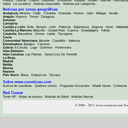
Política
·
Ciencia
·
Cultura
·
Deportes
·
Economía
·
España
·
Insólito
·
Internet
·
Internacio
Salud
·
La coctelera
·
Noticias especiales
·
Noticias por categorías
·
Noticias por zonas geográficas
Andalucía
:
Almería
·
Cádiz
·
Córdoba
·
Granada
·
Huelva
·
Jaén
·
Málaga
·
Sevilla
Aragón
:
Huesca
·
Teruel
·
Zaragoza
Asturias
Cantabria
Castilla y León
:
Ávila
·
Burgos
·
León
·
Palencia
·
Salamanca
·
Segovia
·
Soria
·
Valladoli
Castilla-La Mancha
:
Albacete
·
Ciudad Real
·
Cuenca
·
Guadalajara
·
Toledo
Cataluña
:
Barcelona
·
Girona
·
Lleida
·
Tarragona
Ceuta
Comunidad Valenciana
:
Alicante
·
Castellón
·
Valencia
Extremadura
:
Badajoz
·
Cáceres
Galicia
:
A Coruña
·
Lugo
·
Ourense
·
Pontevedra
Islas Baleares
Islas Canarias
:
Las Palmas
·
Santa Cruz De Tenerife
La Rioja
Madrid
Melilla
Murcia
Navarra
País Vasco
:
Álava
·
Guipuzcoa
·
Vizcaya
Sobre www.cunoticias.com
Acerca de cunoticias
·
Quiénes somos
·
Preguntas frecuentes
·
Añadir fuente
·
Contactar
Red Cuasar
Toner HP · Notas de prensa · Noticias de fútbol · Noticias Murcia
© 2006 - 2011 www.cunoticias.com Tod