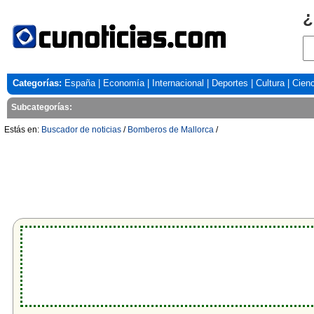
¿
Categorías:
España
|
Economía
|
Internacional
|
Deportes
|
Cultura
|
Cienc
Subcategorías:
Estás en:
Buscador de noticias
/
Bomberos de Mallorca
/