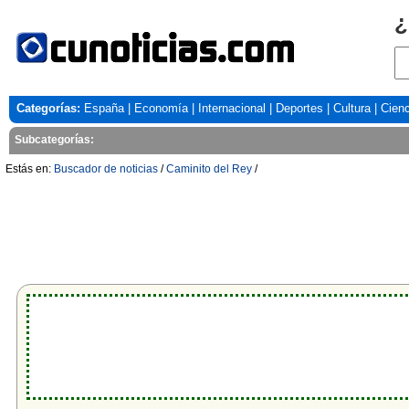
¿
Categorías:
España
|
Economía
|
Internacional
|
Deportes
|
Cultura
|
Cienc
Subcategorías:
Estás en:
Buscador de noticias
/
Caminito del Rey
/