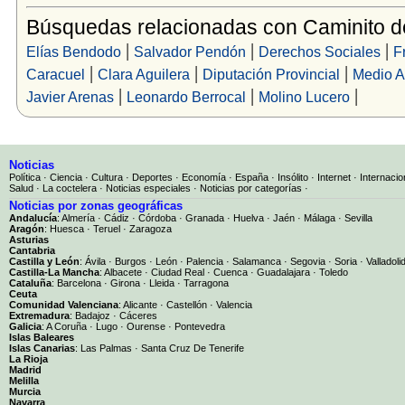
Búsquedas relacionadas con Caminito d
|
|
|
Elías Bendodo
Salvador Pendón
Derechos Sociales
F
|
|
|
Caracuel
Clara Aguilera
Diputación Provincial
Medio A
|
|
|
Javier Arenas
Leonardo Berrocal
Molino Lucero
Noticias
Política
·
Ciencia
·
Cultura
·
Deportes
·
Economía
·
España
·
Insólito
·
Internet
·
Internacio
Salud
·
La coctelera
·
Noticias especiales
·
Noticias por categorías
·
Noticias por zonas geográficas
Andalucía
:
Almería
·
Cádiz
·
Córdoba
·
Granada
·
Huelva
·
Jaén
·
Málaga
·
Sevilla
Aragón
:
Huesca
·
Teruel
·
Zaragoza
Asturias
Cantabria
Castilla y León
:
Ávila
·
Burgos
·
León
·
Palencia
·
Salamanca
·
Segovia
·
Soria
·
Valladoli
Castilla-La Mancha
:
Albacete
·
Ciudad Real
·
Cuenca
·
Guadalajara
·
Toledo
Cataluña
:
Barcelona
·
Girona
·
Lleida
·
Tarragona
Ceuta
Comunidad Valenciana
:
Alicante
·
Castellón
·
Valencia
Extremadura
:
Badajoz
·
Cáceres
Galicia
:
A Coruña
·
Lugo
·
Ourense
·
Pontevedra
Islas Baleares
Islas Canarias
:
Las Palmas
·
Santa Cruz De Tenerife
La Rioja
Madrid
Melilla
Murcia
Navarra